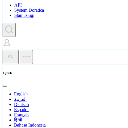
API
System Doradca
Stan usługi
PL
Język
English
العربية
Deutsch
Español
Français
हिन्दी
Bahasa Indonesia