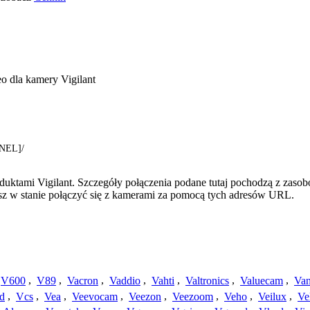
o dla kamery Vigilant
NEL]/
duktami Vigilant. Szczegóły połączenia podane tutaj pochodzą z zaso
esz w stanie połączyć się z kamerami za pomocą tych adresów URL.
V600
,
V89
,
Vacron
,
Vaddio
,
Vahti
,
Valtronics
,
Valuecam
,
Van
d
,
Vcs
,
Vea
,
Veevocam
,
Veezon
,
Veezoom
,
Veho
,
Veilux
,
Ve