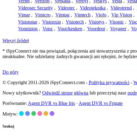
Verint
,
Verizon
,
Verkada
,
Veroyi
,
Veskys
,
Vesta
,
Vest
Videosec Security
,
Videotec
,
Videoteknika
,
Videotrend
,
Vimar
,
Vimicro
,
Vimtag
,
Vimtech
,
Viofo
,
Vip Vision
,
Visionstar
,
Visionxip
,
Visiotech
,
Visiotys
,
Visonic
,
Viso
Vonnision
,
Vonz
,
Voor/keuken
,
Voordeur
,
Voyager
,
Vo
Więcej źródeł
* iSpyConnect nie ma powiązań, połączenia ani stowarzyszenia z pro
nieaktualne. Nie udzielamy żadnych gwarancji ani rękojmi, że będzi
Do góry
© Copyright 2011-2026 iSpyConnect.com -
Polityka prywatności
-
W
Nowy użytkownik?
Odwiedź stronę główną
lub przeczytaj nasz
podr
Porównanie:
Agent DVR vs Blue Iris
·
Agent DVR vs Frigate
Motyw:
Szukaj