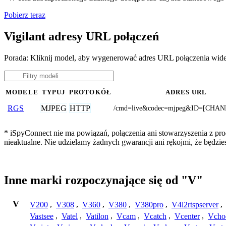
Pobierz teraz
Vigilant adresy URL połączeń
Porada: Kliknij model, aby wygenerować adres URL połączenia wide
MODELE
TYPUJ
PROTOKÓŁ
ADRES URL
MJPEG
HTTP
RGS
/cmd=live&codec=mjpeg&ID=[CHAN
* iSpyConnect nie ma powiązań, połączenia ani stowarzyszenia z pro
nieaktualne. Nie udzielamy żadnych gwarancji ani rękojmi, że będzi
Inne marki rozpoczynające się od "V"
V
V200
,
V308
,
V360
,
V380
,
V380pro
,
V4l2rtspserver
,
Vastsee
,
Vatel
,
Vatilon
,
Vcam
,
Vcatch
,
Vcenter
,
Vcho