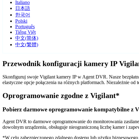
Italiano
日本語
한국어
Polski
Português
Tiếng Việt
中文(简体)
中文(繁體)
Przewodnik konfiguracji kamery IP Vigil
Skonfiguruj swoje Vigilant kamery IP w Agent DVR. Nasze bezpłatne
elastyczne opcje połączenia na różnych platformach. Niezależnie o
Oprogramowanie zgodne z Vigilant*
Pobierz darmowe oprogramowanie kompatybilne z Vi
Agent DVR to darmowe oprogramowanie do monitorowania zasilane sz
dowolnym urządzeniu, obsługuje nieograniczoną liczbę kamer i zape
*W celu zabezpieczonego zdalnego dostępu lub użytku biznesoweg