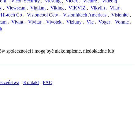
com
,
Vicon Security
,
Vicsung
,
Victex
,
Victure
,
Videoiq
,
x
,
Viewscan
,
Vigilant
,
Viking
,
VIKVIZ
,
Vikylin
,
Vilar
,
 Hi-tech Co
,
Visioncool Cctv
,
Visionhitech Americas
,
Visionite
,
cam
,
Vivint
,
Vivitar
,
Vivotek
,
Viziuuy
,
Vlc
,
Voger
,
Vonnic
,
h
bów społeczności i mogą być niekompletne, niedokładne lub
ieczeństwa
-
Kontakt
-
FAQ