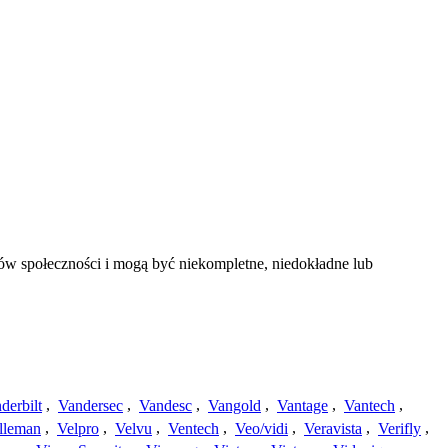
bów społeczności i mogą być niekompletne, niedokładne lub
derbilt
,
Vandersec
,
Vandesc
,
Vangold
,
Vantage
,
Vantech
,
lleman
,
Velpro
,
Velvu
,
Ventech
,
Veo/vidi
,
Veravista
,
Verifly
,