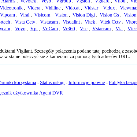
a Alarms
,
Vevotek
,
Veyo
,
Vgroup
,
Vgsion
,
Vguard
,
Vhod
,
Vi
Videotronik
,
Videra
,
Vidiline
,
Vido.at
,
Vidstar
,
Vidux
,
Viewma
Vipcam
,
Viral
,
Visicom
,
Vision
,
Vision Digi
,
Vision Gs
,
Vision
rtech
,
Vista Cctv
,
Vistacam
,
Visualint
,
Vitek
,
Vitek Cctv
,
Vitor
ycam
,
Voyo
,
Vpl
,
Vr Cam
,
Vr360
,
Vsc
,
Vstarcam
,
Vta
,
Vtec
duktami Vigilant. Szczegóły połączenia podane tutaj pochodzą z zaso
esz w stanie połączyć się z kamerami za pomocą tych adresów URL.
arunki korzystania
-
Status usługi
-
Informacje prawne
-
Polityka bezp
ęcznik użytkownika Agent DVR