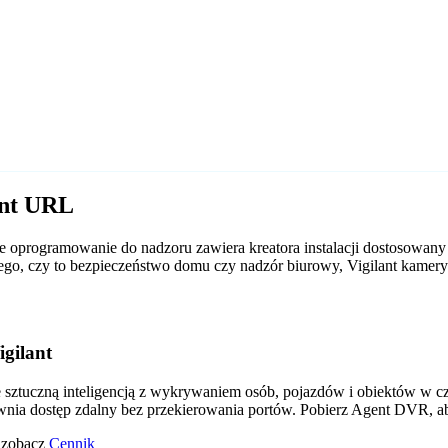
ant URL
 oprogramowanie do nadzoru zawiera kreatora instalacji dostosowany
d tego, czy to bezpieczeństwo domu czy nadzór biurowy, Vigilant kam
gilant
tuczną inteligencją z wykrywaniem osób, pojazdów i obiektów w czas
wnia dostęp zdalny bez przekierowania portów. Pobierz Agent DVR, a
o zobacz
Cennik