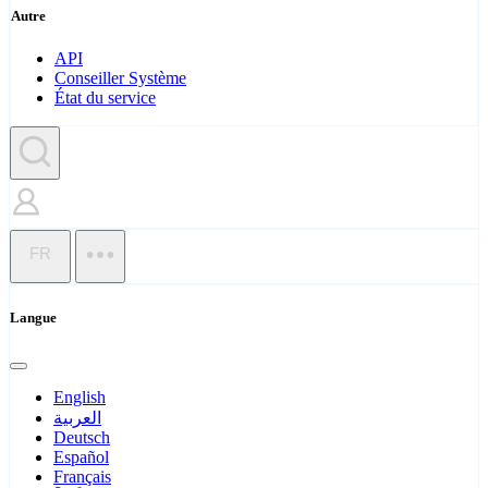
Autre
API
Conseiller Système
État du service
FR
Langue
English
العربية
Deutsch
Español
Français