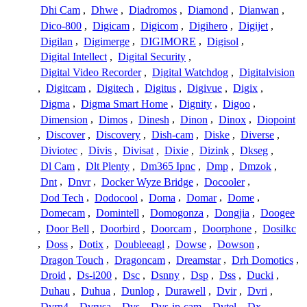
Dhi Cam
,
Dhwe
,
Diadromos
,
Diamond
,
Dianwan
,
Dico-800
,
Digicam
,
Digicom
,
Digihero
,
Digijet
,
Digilan
,
Digimerge
,
DIGIMORE
,
Digisol
,
Digital Intellect
,
Digital Security
,
Digital Video Recorder
,
Digital Watchdog
,
Digitalvision
,
Digitcam
,
Digitech
,
Digitus
,
Digivue
,
Digix
,
Digma
,
Digma Smart Home
,
Dignity
,
Digoo
,
Dimension
,
Dimos
,
Dinesh
,
Dinon
,
Dinox
,
Diopoint
,
Discover
,
Discovery
,
Dish-cam
,
Diske
,
Diverse
,
Diviotec
,
Divis
,
Divisat
,
Dixie
,
Dizink
,
Dkseg
,
Dl Cam
,
Dlt Plenty
,
Dm365 Ipnc
,
Dmp
,
Dmzok
,
Dnt
,
Dnvr
,
Docker Wyze Bridge
,
Docooler
,
Dod Tech
,
Dodocool
,
Doma
,
Domar
,
Dome
,
Domecam
,
Domintell
,
Domogonza
,
Dongjia
,
Doogee
,
Door Bell
,
Doorbird
,
Doorcam
,
Doorphone
,
Dosilkc
,
Doss
,
Dotix
,
Doubleeagl
,
Dowse
,
Dowson
,
Dragon Touch
,
Dragoncam
,
Dreamstar
,
Drh Domotics
,
Droid
,
Ds-i200
,
Dsc
,
Dsnny
,
Dsp
,
Dss
,
Ducki
,
Duhau
,
Duhua
,
Dunlop
,
Durawell
,
Dvir
,
Dvri
,
Dvrn4
,
Dvrusa
,
Dvs
,
Dvs-ip-cam
,
Dvtel
,
Dx
,