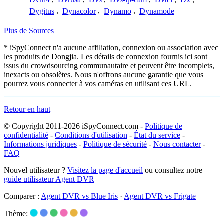
Dygitus
,
Dynacolor
,
Dynamo
,
Dynamode
Plus de Sources
* iSpyConnect n'a aucune affiliation, connexion ou association avec
les produits de Dongjia. Les détails de connexion fournis ici sont
issus du crowdsourcing communautaire et peuvent être incomplets,
inexacts ou obsolètes. Nous n'offrons aucune garantie que vous
pourrez vous connecter à vos caméras en utilisant ces URL.
Retour en haut
© Copyright 2011-2026 iSpyConnect.com -
Politique de
confidentialité
-
Conditions d'utilisation
-
État du service
-
Informations juridiques
-
Politique de sécurité
-
Nous contacter
-
FAQ
Nouvel utilisateur ?
Visitez la page d'accueil
ou consultez notre
guide utilisateur Agent DVR
Comparer :
Agent DVR vs Blue Iris
·
Agent DVR vs Frigate
Thème: