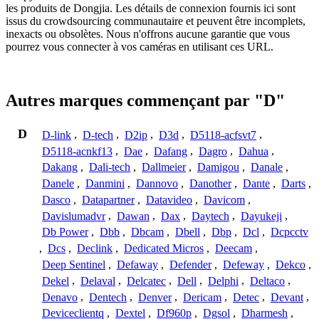
les produits de Dongjia. Les détails de connexion fournis ici sont
issus du crowdsourcing communautaire et peuvent être incomplets,
inexacts ou obsolètes. Nous n'offrons aucune garantie que vous
pourrez vous connecter à vos caméras en utilisant ces URL.
Autres marques commençant par "D"
D
D-link
,
D-tech
,
D2ip
,
D3d
,
D5118-acfsvt7
,
D5118-acnkf13
,
Dae
,
Dafang
,
Dagro
,
Dahua
,
Dakang
,
Dali-tech
,
Dallmeier
,
Damigou
,
Danale
,
Danele
,
Danmini
,
Dannovo
,
Danother
,
Dante
,
Darts
,
Dasco
,
Datapartner
,
Datavideo
,
Davicom
,
Davislumadvr
,
Dawan
,
Dax
,
Daytech
,
Dayukeji
,
Db Power
,
Dbb
,
Dbcam
,
Dbell
,
Dbp
,
Dcl
,
Dcpcctv
,
Dcs
,
Declink
,
Dedicated Micros
,
Deecam
,
Deep Sentinel
,
Defaway
,
Defender
,
Defeway
,
Dekco
,
Dekel
,
Delaval
,
Delcatec
,
Dell
,
Delphi
,
Deltaco
,
Denavo
,
Dentech
,
Denver
,
Dericam
,
Detec
,
Devant
,
Deviceclientq
,
Dextel
,
Df960p
,
Dgsol
,
Dharmesh
,