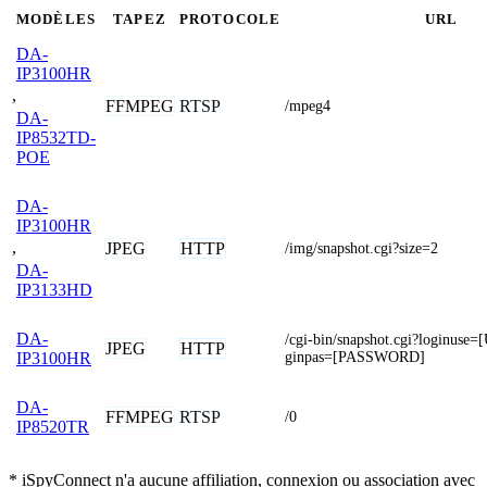
MODÈLES
TAPEZ
PROTOCOLE
URL
DA-
IP3100HR
,
FFMPEG
RTSP
/mpeg4
DA-
IP8532TD-
POE
DA-
IP3100HR
,
JPEG
HTTP
/img/snapshot.cgi?size=2
DA-
IP3133HD
DA-
/cgi-bin/snapshot.cgi?loginu
JPEG
HTTP
ginpas=[PASSWORD]
IP3100HR
DA-
FFMPEG
RTSP
/0
IP8520TR
* iSpyConnect n'a aucune affiliation, connexion ou association avec