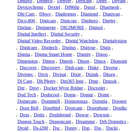
Denavo
,
Dentech
,
Denver
,
Dericam
,
Detec
,
Devant
,
Deviceclientq
,
Dextel
,
Df960p
,
Dgsol
,
Dharmesh
,
Dhi Cam
,
Dhwe
,
Diadromos
,
Diamond
,
Dianwan
,
Dico-800
,
Digicam
,
Digicom
,
Digihero
,
Digijet
,
Digilan
,
Digimerge
,
DIGIMORE
,
Digisol
,
Digital Intellect
,
Digital Security
,
Digital Video Recorder
,
Digital Watchdog
,
Digitalvision
,
Digitcam
,
Digitech
,
Digitus
,
Digivue
,
Digix
,
Digma
,
Digma Smart Home
,
Dignity
,
Digoo
,
Dimension
,
Dimos
,
Dinesh
,
Dinon
,
Dinox
,
Diopoint
,
Discover
,
Discovery
,
Dish-cam
,
Diske
,
Diverse
,
Diviotec
,
Divis
,
Divisat
,
Dixie
,
Dizink
,
Dkseg
,
Dl Cam
,
Dlt Plenty
,
Dm365 Ipnc
,
Dmp
,
Dmzok
,
Dnt
,
Dnvr
,
Docker Wyze Bridge
,
Docooler
,
Dod Tech
,
Dodocool
,
Doma
,
Domar
,
Dome
,
Domecam
,
Domintell
,
Domogonza
,
Dongjia
,
Doogee
,
Door Bell
,
Doorbird
,
Doorcam
,
Doorphone
,
Dosilkc
,
Doss
,
Dotix
,
Doubleeagl
,
Dowse
,
Dowson
,
Dragon Touch
,
Dragoncam
,
Dreamstar
,
Drh Domotics
,
Droid
,
Ds-i200
,
Dsc
,
Dsnny
,
Dsp
,
Dss
,
Ducki
,