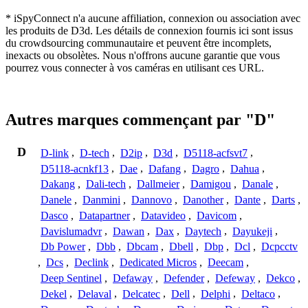
* iSpyConnect n'a aucune affiliation, connexion ou association avec
les produits de D3d. Les détails de connexion fournis ici sont issus
du crowdsourcing communautaire et peuvent être incomplets,
inexacts ou obsolètes. Nous n'offrons aucune garantie que vous
pourrez vous connecter à vos caméras en utilisant ces URL.
Autres marques commençant par "D"
D
D-link
,
D-tech
,
D2ip
,
D3d
,
D5118-acfsvt7
,
D5118-acnkf13
,
Dae
,
Dafang
,
Dagro
,
Dahua
,
Dakang
,
Dali-tech
,
Dallmeier
,
Damigou
,
Danale
,
Danele
,
Danmini
,
Dannovo
,
Danother
,
Dante
,
Darts
,
Dasco
,
Datapartner
,
Datavideo
,
Davicom
,
Davislumadvr
,
Dawan
,
Dax
,
Daytech
,
Dayukeji
,
Db Power
,
Dbb
,
Dbcam
,
Dbell
,
Dbp
,
Dcl
,
Dcpcctv
,
Dcs
,
Declink
,
Dedicated Micros
,
Deecam
,
Deep Sentinel
,
Defaway
,
Defender
,
Defeway
,
Dekco
,
Dekel
,
Delaval
,
Delcatec
,
Dell
,
Delphi
,
Deltaco
,