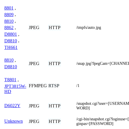
8801
,
8809
,
8810
,
JPEG
HTTP
8862
,
/tmpfs/auto.jpg
D8801
,
D8810
,
TH661
8810
,
JPEG
HTTP
/snap.jpg?JpegCam=[CHANNE
D8810
T8801
,
FFMPEG
RTSP
/1
JPT3815W-
HD
/snapshot.cgi?user=[USERN
D6022Y
JPEG
HTTP
WORD]
/cgi-bin/snapshot.cgi?loginu
Unknown
JPEG
HTTP
ginpas=[PASSWORD]