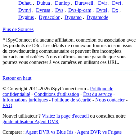
Duhau
,
Duhua
,
Dunlop
,
Durawell
,
Dvir
,
Dvri
,
Dvrn4
,
Dvrusa
,
Dvs
,
Dvs-ip-cam
,
Dvtel
,
Dx
,
Dygitus
,
Dynacolor
,
Dynamo
,
Dynamode
Plus de Sources
* iSpyConnect n'a aucune affiliation, connexion ou association avec
les produits de D3d. Les détails de connexion fournis ici sont issus
du crowdsourcing communautaire et peuvent être incomplets,
inexacts ou obsolètes. Nous n'offrons aucune garantie que vous
pourrez vous connecter à vos caméras en utilisant ces URL.
Retour en haut
© Copyright 2011-2026 iSpyConnect.com -
Politique de
confidentialité
-
Conditions d'utilisation
-
État du service
-
Informations juridiques
-
Politique de sécurité
-
Nous contacter
-
FAQ
Nouvel utilisateur ?
Visitez la page d'accueil
ou consultez notre
guide utilisateur Agent DVR
Comparer :
Agent DVR vs Blue Iris
·
Agent DVR vs Frigate