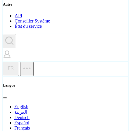
Autre
API
Conseiller Système
État du service
FR
Langue
English
العربية
Deutsch
Español
Français