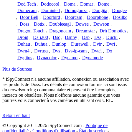
Dod Tech
,
Dodocool
,
Doma
,
Domar
,
Dome
,
Domecam
,
Domintell
,
Domogonza
,
Dongjia
,
Doogee
,
Door Bell
,
Doorbird
,
Doorcam
,
Doorphone
,
Dosilkc
,
Doss
,
Dotix
,
Doubleeagl
,
Dowse
,
Dowson
,
Dragon Touch
,
Dragoncam
,
Dreamstar
,
Drh Domotics
,
Droid
,
Ds-i200
,
Dsc
,
Dsnny
,
Dsp
,
Dss
,
Ducki
,
Duhau
,
Duhua
,
Dunlop
,
Durawell
,
Dvir
,
Dvri
,
Dvrn4
,
Dvrusa
,
Dvs
,
Dvs-ip-cam
,
Dvtel
,
Dx
,
Dygitus
,
Dynacolor
,
Dynamo
,
Dynamode
Plus de Sources
* iSpyConnect n'a aucune affiliation, connexion ou association avec
les produits de Doss. Les détails de connexion fournis ici sont issus
du crowdsourcing communautaire et peuvent être incomplets,
inexacts ou obsolètes. Nous n'offrons aucune garantie que vous
pourrez vous connecter à vos caméras en utilisant ces URL.
Retour en haut
© Copyright 2011-2026 iSpyConnect.com -
Politique de
confidentialité
-
Conditions d'utilisation
-
État du service
-