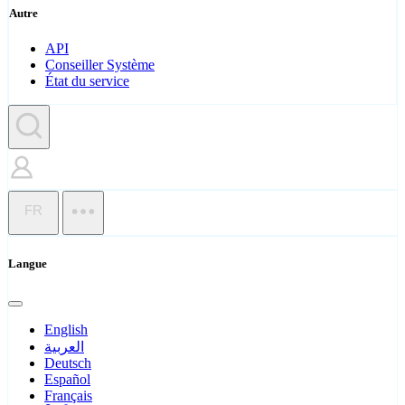
Autre
API
Conseiller Système
État du service
FR
Langue
English
العربية
Deutsch
Español
Français