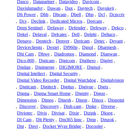
Dasco
,
Datapartner
,
Datavideo
,
Davicom
,
Davislumadvr
,
Dawan
,
Dax
,
Daytech
,
Dayukeji
,
Db Power
,
Dbb
,
Dbcam
,
Dbell
,
Dbp
,
Dcl
,
Dcpcctv
,
Dcs
,
Declink
,
Dedicated Micros
,
Deecam
,
Deep Sentinel
,
Defaway
,
Defender
,
Defeway
,
Dekco
,
Dekel
,
Delaval
,
Delcatec
,
Dell
,
Delphi
,
Deltaco
,
Denavo
,
Dentech
,
Denver
,
Dericam
,
Detec
,
Devant
,
Deviceclientq
,
Dextel
,
Df960p
,
Dgsol
,
Dharmesh
,
Dhi Cam
,
Dhwe
,
Diadromos
,
Diamond
,
Dianwan
,
Dico-800
,
Digicam
,
Digicom
,
Digihero
,
Digijet
,
Digilan
,
Digimerge
,
DIGIMORE
,
Digisol
,
Digital Intellect
,
Digital Security
,
Digital Video Recorder
,
Digital Watchdog
,
Digitalvision
,
Digitcam
,
Digitech
,
Digitus
,
Digivue
,
Digix
,
Digma
,
Digma Smart Home
,
Dignity
,
Digoo
,
Dimension
,
Dimos
,
Dinesh
,
Dinon
,
Dinox
,
Diopoint
,
Discover
,
Discovery
,
Dish-cam
,
Diske
,
Diverse
,
Diviotec
,
Divis
,
Divisat
,
Dixie
,
Dizink
,
Dkseg
,
Dl Cam
,
Dlt Plenty
,
Dm365 Ipnc
,
Dmp
,
Dmzok
,
Dnt
,
Dnvr
,
Docker Wyze Bridge
,
Docooler
,