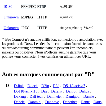
FFMPEG
RTSP
IR-30
/ch01.264
MJPEG
HTTP
Unknown
/cgi/sf.cgi
JPEG
HTTP
Unknown
/img/snapshot.cgi?size=2
* iSpyConnect n'a aucune affiliation, connexion ou association avec
les produits de Doss. Les détails de connexion fournis ici sont issus
du crowdsourcing communautaire et peuvent être incomplets,
inexacts ou obsolètes. Nous n'offrons aucune garantie que vous
pourrez vous connecter à vos caméras en utilisant ces URL.
Autres marques commençant par "D"
D
D-link
,
D-tech
,
D2ip
,
D3d
,
D5118-acfsvt7
,
D5118-acnkf13
,
Dae
,
Dafang
,
Dagro
,
Dahua
,
Dakang
,
Dali-tech
,
Dallmeier
,
Damigou
,
Danale
,
Danele
,
Danmini
,
Dannovo
,
Danother
,
Dante
,
Darts
,