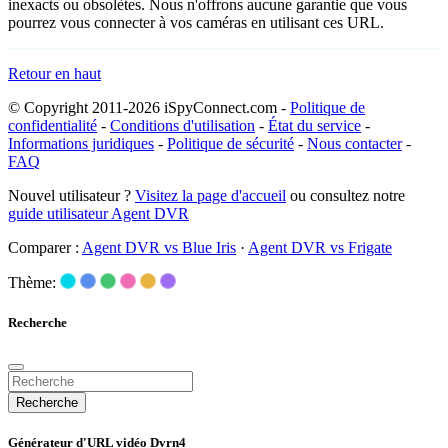
inexacts ou obsolètes. Nous n'offrons aucune garantie que vous
pourrez vous connecter à vos caméras en utilisant ces URL.
Retour en haut
© Copyright 2011-2026 iSpyConnect.com -
Politique de
confidentialité
-
Conditions d'utilisation
-
État du service
-
Informations juridiques
-
Politique de sécurité
-
Nous contacter
-
FAQ
Nouvel utilisateur ?
Visitez la page d'accueil
ou consultez notre
guide utilisateur Agent DVR
Comparer :
Agent DVR vs Blue Iris
·
Agent DVR vs Frigate
Thème:
Recherche
Recherche
Générateur d'URL vidéo Dvrn4