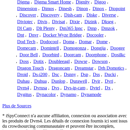
Digma
,
Digma Smart Home
,
Dignity
,
Digoo
,
Dimension
,
Dimos
,
Dinesh
,
Dinon
,
Dinox
,
Diopoint
,
Discover
,
Discovery
,
Dish-cam
,
Diske
,
Diverse
,
Diviotec
,
Divis
,
Divisat
,
Dixie
,
Dizink
,
Dkseg
,
Dl Cam
,
Dlt Plenty
,
Dm365 Ipnc
,
Dmp
,
Dmzok
,
Dnt
,
Dnvr
,
Docker Wyze Bridge
,
Docooler
,
Dod Tech
,
Dodocool
,
Doma
,
Domar
,
Dome
,
Domecam
,
Domintell
,
Domogonza
,
Dongjia
,
Doogee
,
Door Bell
,
Doorbird
,
Doorcam
,
Doorphone
,
Dosilkc
,
Doss
,
Dotix
,
Doubleeagl
,
Dowse
,
Dowson
,
Dragon Touch
,
Dragoncam
,
Dreamstar
,
Drh Domotics
,
Droid
,
Ds-i200
,
Dsc
,
Dsnny
,
Dsp
,
Dss
,
Ducki
,
Duhau
,
Duhua
,
Dunlop
,
Durawell
,
Dvir
,
Dvri
,
Dvrn4
,
Dvrusa
,
Dvs
,
Dvs-ip-cam
,
Dvtel
,
Dx
,
Dygitus
,
Dynacolor
,
Dynamo
,
Dynamode
Plus de Sources
* iSpyConnect n'a aucune affiliation, connexion ou association avec
les produits de Dvrn4. Les détails de connexion fournis ici sont issus
du crowdsourcing communautaire et peuvent être incomplets,