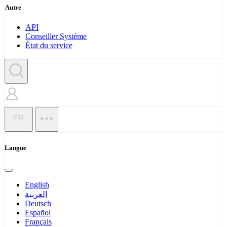
Autre
API
Conseiller Système
État du service
FR
Langue
English
العربية
Deutsch
Español
Français