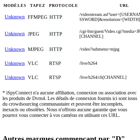
MODÈLES
TAPEZ
PROTOCOLE
URL
/videostream.asf?user=[USER
Unknown
FFMPEG
HTTP
SSWORD]&resolution=[WIDTH
/cgi-bin/guest/Video.cgi?media
Unknown
JPEG
HTTP
[CHANNEL]
MJPEG
HTTP
Unknown
/video?submenu=mjpg
VLC
RTSP
Unknown
/live/h264
VLC
RTSP
Unknown
/live/h264/ch[CHANNEL]
* iSpyConnect n'a aucune affiliation, connexion ou association avec
les produits de Dvrn4. Les détails de connexion fournis ici sont issus
du crowdsourcing communautaire et peuvent être incomplets,
inexacts ou obsolètes. Nous n'offrons aucune garantie que vous
pourrez vous connecter à vos caméras en utilisant ces URL.
Autres marques commençant par "D"