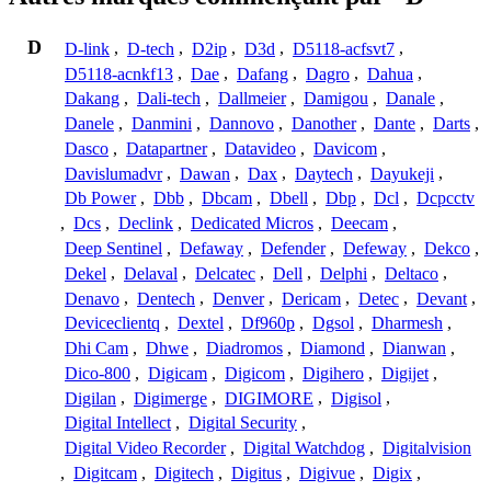
D
D-link
,
D-tech
,
D2ip
,
D3d
,
D5118-acfsvt7
,
D5118-acnkf13
,
Dae
,
Dafang
,
Dagro
,
Dahua
,
Dakang
,
Dali-tech
,
Dallmeier
,
Damigou
,
Danale
,
Danele
,
Danmini
,
Dannovo
,
Danother
,
Dante
,
Darts
,
Dasco
,
Datapartner
,
Datavideo
,
Davicom
,
Davislumadvr
,
Dawan
,
Dax
,
Daytech
,
Dayukeji
,
Db Power
,
Dbb
,
Dbcam
,
Dbell
,
Dbp
,
Dcl
,
Dcpcctv
,
Dcs
,
Declink
,
Dedicated Micros
,
Deecam
,
Deep Sentinel
,
Defaway
,
Defender
,
Defeway
,
Dekco
,
Dekel
,
Delaval
,
Delcatec
,
Dell
,
Delphi
,
Deltaco
,
Denavo
,
Dentech
,
Denver
,
Dericam
,
Detec
,
Devant
,
Deviceclientq
,
Dextel
,
Df960p
,
Dgsol
,
Dharmesh
,
Dhi Cam
,
Dhwe
,
Diadromos
,
Diamond
,
Dianwan
,
Dico-800
,
Digicam
,
Digicom
,
Digihero
,
Digijet
,
Digilan
,
Digimerge
,
DIGIMORE
,
Digisol
,
Digital Intellect
,
Digital Security
,
Digital Video Recorder
,
Digital Watchdog
,
Digitalvision
,
Digitcam
,
Digitech
,
Digitus
,
Digivue
,
Digix
,