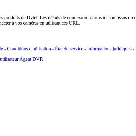
es produits de Dvtel. Les détails de connexion fournis ici sont issus d
ecter à vos caméras en utilisant ces URL.
té
-
Conditions d'utilisation
-
État du service
-
Informations juridiques
-
 utilisateur Agent DVR