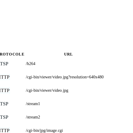
PROTOCOLE
URL
TSP
/h264
HTTP
/cgi-bin/viewer/video.jpg?resolution=640x480
HTTP
/cgi-bin/viewer/video.jpg
TSP
/stream1
TSP
/stream2
HTTP
/cgi-bin/jpg/image.cgi