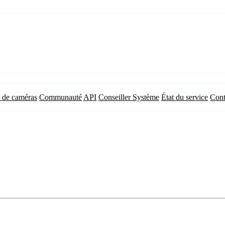
 de caméras
Communauté
API
Conseiller Système
État du service
Cont