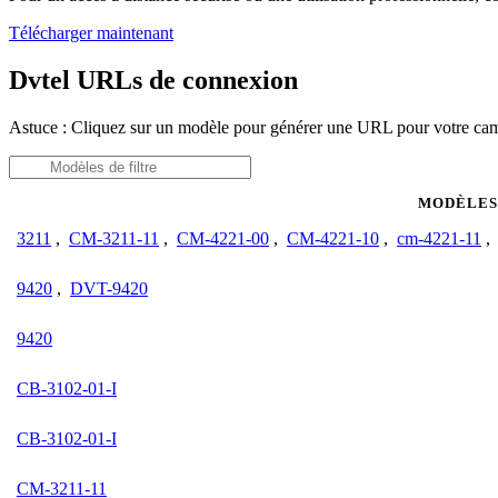
Télécharger maintenant
Dvtel URLs de connexion
Astuce : Cliquez sur un modèle pour générer une URL pour votre ca
MODÈLE
3211
,
CM-3211-11
,
CM-4221-00
,
CM-4221-10
,
cm-4221-11
,
9420
,
DVT-9420
9420
CB-3102-01-I
CB-3102-01-I
CM-3211-11