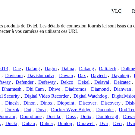
VLC
R
es produits de Dvtel. Les détails de connexion fournis ici sont issus d
ecter à vos caméras en utilisant ces URL.
kf13
,
Dae
,
Dafang
,
Dagro
,
Dahua
,
Dakang
,
Dali-tech
,
Dallme
o
,
Davicom
,
Davislumadvr
,
Dawan
,
Dax
,
Daytech
,
Dayukeji
,
faway
,
Defender
,
Defeway
,
Dekco
,
Dekel
,
Delaval
,
Delcatec
,
,
Dharmesh
,
Dhi Cam
,
Dhwe
,
Diadromos
,
Diamond
,
Dianwan
,
al Security
,
Digital Video Recorder
,
Digital Watchdog
,
Digitalvisio
s
,
Dinesh
,
Dinon
,
Dinox
,
Diopoint
,
Discover
,
Discovery
,
Dish
p
,
Dmzok
,
Dnt
,
Dnvr
,
Docker Wyze Bridge
,
Docooler
,
Dod Te
oorcam
,
Doorphone
,
Dosilkc
,
Doss
,
Dotix
,
Doubleeagl
,
Dows
s
,
Ducki
,
Duhau
,
Duhua
,
Dunlop
,
Durawell
,
Dvir
,
Dvri
,
Dvr