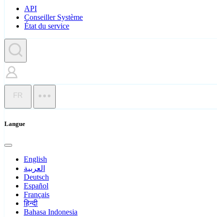
API
Conseiller Système
État du service
FR
Langue
English
العربية
Deutsch
Español
Français
हिन्दी
Bahasa Indonesia