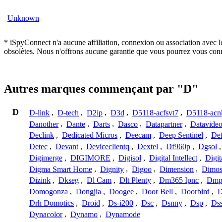
Unknown
* iSpyConnect n'a aucune affiliation, connexion ou association avec l
obsolètes. Nous n'offrons aucune garantie que vous pourrez vous conn
Autres marques commençant par "D"
D
D-link
,
D-tech
,
D2ip
,
D3d
,
D5118-acfsvt7
,
D5118-acn
Danother
,
Dante
,
Darts
,
Dasco
,
Datapartner
,
Datavide
Declink
,
Dedicated Micros
,
Deecam
,
Deep Sentinel
,
De
Detec
,
Devant
,
Deviceclientq
,
Dextel
,
Df960p
,
Dgsol
Digimerge
,
DIGIMORE
,
Digisol
,
Digital Intellect
,
Digit
Digma Smart Home
,
Dignity
,
Digoo
,
Dimension
,
Dimo
Dizink
,
Dkseg
,
Dl Cam
,
Dlt Plenty
,
Dm365 Ipnc
,
Dm
Domogonza
,
Dongjia
,
Doogee
,
Door Bell
,
Doorbird
,
D
Drh Domotics
,
Droid
,
Ds-i200
,
Dsc
,
Dsnny
,
Dsp
,
Ds
Dynacolor
,
Dynamo
,
Dynamode