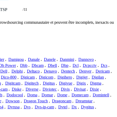
TSP
/11
u crowdsourcing communautaire et peuvent être incomplets, inexacts ou
ier
,
Damigou
,
Danale
,
Danele
,
Danmini
,
Dannovo
,
Db Power
,
Dbb
,
Dbcam
,
Dbell
,
Dbp
,
Dcl
,
Dcpcctv
,
Dcs
,
Dell
,
Delphi
,
Deltaco
,
Denavo
,
Dentech
,
Denver
,
Dericam
,
Dico-800
,
Digicam
,
Digicom
,
Digihero
,
Digijet
,
Digilan
,
n
,
Digitcam
,
Digitech
,
Digitus
,
Digivue
,
Digix
,
Digma
,
-cam
,
Diske
,
Diverse
,
Diviotec
,
Divis
,
Divisat
,
Dixie
,
ch
,
Dodocool
,
Doma
,
Domar
,
Dome
,
Domecam
,
Domintell
,
e
,
Dowson
,
Dragon Touch
,
Dragoncam
,
Dreamstar
,
n4
,
Dvrusa
,
Dvs
,
Dvs-ip-cam
,
Dvtel
,
Dx
,
Dygitus
,