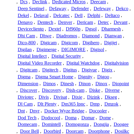
,
Dcs
,
Declink
,
Dedicated Micros
,
Deecam
,
Deep Sentinel
,
Defaway
,
Defender
,
Defeway
,
Dekco
,
Dekel
,
Delaval
,
Delcatec
,
Dell
,
Delphi
,
Deltaco
,
Denavo
,
Dentech
,
Denver
,
Dericam
,
Detec
,
Devant
,
Deviceclientq
,
Dextel
,
Df960p
,
Dgsol
,
Dharmesh
,
Dhi Cam
,
Dhwe
,
Diadromos
,
Diamond
,
Dianwan
,
Dico-800
,
Digicam
,
Digicom
,
Digihero
,
Digijet
,
Digilan
,
Digimerge
,
DIGIMORE
,
Digisol
,
Digital Intellect
,
Digital Security
,
Digital Video Recorder
,
Digital Watchdog
,
Digitalvision
,
Digitcam
,
Digitech
,
Digitus
,
Digivue
,
Digix
,
Digma
,
Digma Smart Home
,
Dignity
,
Digoo
,
Dimension
,
Dimos
,
Dinesh
,
Dinon
,
Dinox
,
Diopoint
,
Discover
,
Discovery
,
Dish-cam
,
Diske
,
Diverse
,
Diviotec
,
Divis
,
Divisat
,
Dixie
,
Dizink
,
Dkseg
,
Dl Cam
,
Dlt Plenty
,
Dm365 Ipnc
,
Dmp
,
Dmzok
,
Dnt
,
Dnvr
,
Docker Wyze Bridge
,
Docooler
,
Dod Tech
,
Dodocool
,
Doma
,
Domar
,
Dome
,
Domecam
,
Domintell
,
Domogonza
,
Dongjia
,
Doogee
,
Door Bell
,
Doorbird
,
Doorcam
,
Doorphone
,
Dosilkc