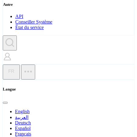
Autre
API
Conseiller Système
État du service
FR
Langue
English
العربية
Deutsch
Español
Français