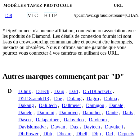
MODÈLES
TAPEZ
PROTOCOLE
URL
VLC
HTTP
158
/ipcam/avc.cgi?audiostream=[CHA
* iSpyConnect n'a aucune affiliation, connexion ou association avec
les produits de Diamond. Les détails de connexion fournis ici sont
issus du crowdsourcing communautaire et peuvent être incomplets,
inexacts ou obsolètes. Nous n'offrons aucune garantie que vous
pourrez vous connecter à vos caméras en utilisant ces URL.
Autres marques commençant par "D"
D
D-link
,
D-tech
,
D2ip
,
D3d
,
D5118-acfsvt7
,
D5118-acnkf13
,
Dae
,
Dafang
,
Dagro
,
Dahua
,
Dakang
,
Dali-tech
,
Dallmeier
,
Damigou
,
Danale
,
Danele
,
Danmini
,
Dannovo
,
Danother
,
Dante
,
Darts
,
Dasco
,
Datapartner
,
Datavideo
,
Davicom
,
Davislumadvr
,
Dawan
,
Dax
,
Daytech
,
Dayukeji
,
Db Power
,
Dbb
,
Dbcam
,
Dbell
,
Dbp
,
Dcl
,
Dcpcctv