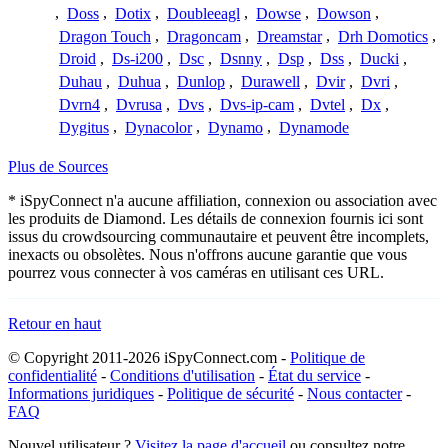
,
Doss
,
Dotix
,
Doubleeagl
,
Dowse
,
Dowson
,
Dragon Touch
,
Dragoncam
,
Dreamstar
,
Drh Domotics
,
Droid
,
Ds-i200
,
Dsc
,
Dsnny
,
Dsp
,
Dss
,
Ducki
,
Duhau
,
Duhua
,
Dunlop
,
Durawell
,
Dvir
,
Dvri
,
Dvrn4
,
Dvrusa
,
Dvs
,
Dvs-ip-cam
,
Dvtel
,
Dx
,
Dygitus
,
Dynacolor
,
Dynamo
,
Dynamode
Plus de Sources
* iSpyConnect n'a aucune affiliation, connexion ou association avec
les produits de Diamond. Les détails de connexion fournis ici sont
issus du crowdsourcing communautaire et peuvent être incomplets,
inexacts ou obsolètes. Nous n'offrons aucune garantie que vous
pourrez vous connecter à vos caméras en utilisant ces URL.
Retour en haut
© Copyright 2011-2026 iSpyConnect.com -
Politique de
confidentialité
-
Conditions d'utilisation
-
État du service
-
Informations juridiques
-
Politique de sécurité
-
Nous contacter
-
FAQ
Nouvel utilisateur ?
Visitez la page d'accueil
ou consultez notre