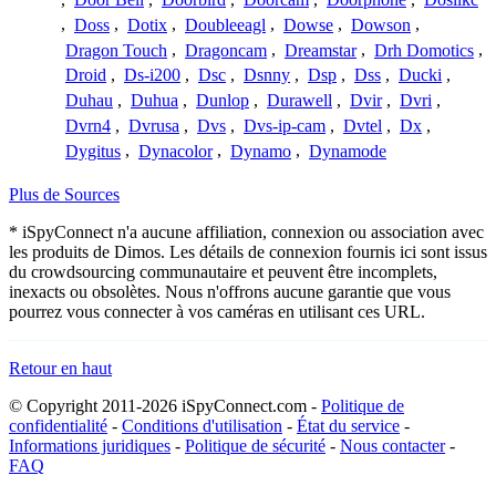
,
Doss
,
Dotix
,
Doubleeagl
,
Dowse
,
Dowson
,
Dragon Touch
,
Dragoncam
,
Dreamstar
,
Drh Domotics
,
Droid
,
Ds-i200
,
Dsc
,
Dsnny
,
Dsp
,
Dss
,
Ducki
,
Duhau
,
Duhua
,
Dunlop
,
Durawell
,
Dvir
,
Dvri
,
Dvrn4
,
Dvrusa
,
Dvs
,
Dvs-ip-cam
,
Dvtel
,
Dx
,
Dygitus
,
Dynacolor
,
Dynamo
,
Dynamode
Plus de Sources
* iSpyConnect n'a aucune affiliation, connexion ou association avec
les produits de Dimos. Les détails de connexion fournis ici sont issus
du crowdsourcing communautaire et peuvent être incomplets,
inexacts ou obsolètes. Nous n'offrons aucune garantie que vous
pourrez vous connecter à vos caméras en utilisant ces URL.
Retour en haut
© Copyright 2011-2026 iSpyConnect.com -
Politique de
confidentialité
-
Conditions d'utilisation
-
État du service
-
Informations juridiques
-
Politique de sécurité
-
Nous contacter
-
FAQ