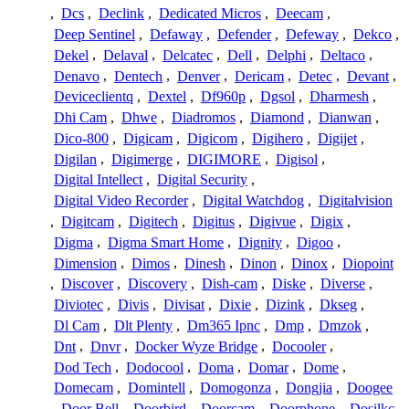
,
Dcs
,
Declink
,
Dedicated Micros
,
Deecam
,
Deep Sentinel
,
Defaway
,
Defender
,
Defeway
,
Dekco
,
Dekel
,
Delaval
,
Delcatec
,
Dell
,
Delphi
,
Deltaco
,
Denavo
,
Dentech
,
Denver
,
Dericam
,
Detec
,
Devant
,
Deviceclientq
,
Dextel
,
Df960p
,
Dgsol
,
Dharmesh
,
Dhi Cam
,
Dhwe
,
Diadromos
,
Diamond
,
Dianwan
,
Dico-800
,
Digicam
,
Digicom
,
Digihero
,
Digijet
,
Digilan
,
Digimerge
,
DIGIMORE
,
Digisol
,
Digital Intellect
,
Digital Security
,
Digital Video Recorder
,
Digital Watchdog
,
Digitalvision
,
Digitcam
,
Digitech
,
Digitus
,
Digivue
,
Digix
,
Digma
,
Digma Smart Home
,
Dignity
,
Digoo
,
Dimension
,
Dimos
,
Dinesh
,
Dinon
,
Dinox
,
Diopoint
,
Discover
,
Discovery
,
Dish-cam
,
Diske
,
Diverse
,
Diviotec
,
Divis
,
Divisat
,
Dixie
,
Dizink
,
Dkseg
,
Dl Cam
,
Dlt Plenty
,
Dm365 Ipnc
,
Dmp
,
Dmzok
,
Dnt
,
Dnvr
,
Docker Wyze Bridge
,
Docooler
,
Dod Tech
,
Dodocool
,
Doma
,
Domar
,
Dome
,
Domecam
,
Domintell
,
Domogonza
,
Dongjia
,
Doogee
,
Door Bell
,
Doorbird
,
Doorcam
,
Doorphone
,
Dosilkc