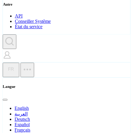
Autre
API
Conseiller Système
État du service
FR
Langue
English
العربية
Deutsch
Español
Français