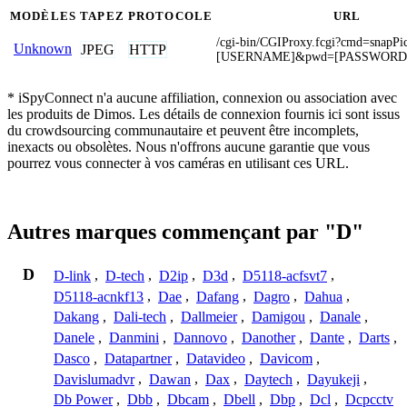
MODÈLES
TAPEZ
PROTOCOLE
URL
/cgi-bin/CGIProxy.fcgi?cmd=snapPi
Unknown
JPEG
HTTP
[USERNAME]&pwd=[PASSWORD
* iSpyConnect n'a aucune affiliation, connexion ou association avec
les produits de Dimos. Les détails de connexion fournis ici sont issus
du crowdsourcing communautaire et peuvent être incomplets,
inexacts ou obsolètes. Nous n'offrons aucune garantie que vous
pourrez vous connecter à vos caméras en utilisant ces URL.
Autres marques commençant par "D"
D
D-link
,
D-tech
,
D2ip
,
D3d
,
D5118-acfsvt7
,
D5118-acnkf13
,
Dae
,
Dafang
,
Dagro
,
Dahua
,
Dakang
,
Dali-tech
,
Dallmeier
,
Damigou
,
Danale
,
Danele
,
Danmini
,
Dannovo
,
Danother
,
Dante
,
Darts
,
Dasco
,
Datapartner
,
Datavideo
,
Davicom
,
Davislumadvr
,
Dawan
,
Dax
,
Daytech
,
Dayukeji
,
Db Power
,
Dbb
,
Dbcam
,
Dbell
,
Dbp
,
Dcl
,
Dcpcctv