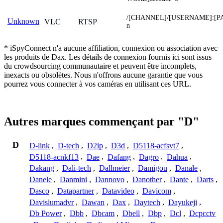
/[CHANNEL]/[USERNAME]:[P
Unknown
VLC
RTSP
n
* iSpyConnect n'a aucune affiliation, connexion ou association avec
les produits de Dax. Les détails de connexion fournis ici sont issus
du crowdsourcing communautaire et peuvent être incomplets,
inexacts ou obsolètes. Nous n'offrons aucune garantie que vous
pourrez vous connecter à vos caméras en utilisant ces URL.
Autres marques commençant par "D"
D
D-link
,
D-tech
,
D2ip
,
D3d
,
D5118-acfsvt7
,
D5118-acnkf13
,
Dae
,
Dafang
,
Dagro
,
Dahua
,
Dakang
,
Dali-tech
,
Dallmeier
,
Damigou
,
Danale
,
Danele
,
Danmini
,
Dannovo
,
Danother
,
Dante
,
Darts
,
Dasco
,
Datapartner
,
Datavideo
,
Davicom
,
Davislumadvr
,
Dawan
,
Dax
,
Daytech
,
Dayukeji
,
Db Power
,
Dbb
,
Dbcam
,
Dbell
,
Dbp
,
Dcl
,
Dcpcctv