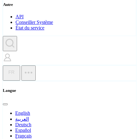
Autre
API
Conseiller Système
État du service
FR
Langue
English
العربية
Deutsch
Español
Français