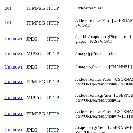
FFMPEG
HTTP
DH
/videostream.asf
/videostream.asf?usr=[USERN
DH
FFMPEG
HTTP
SWORD]
/cgi-bin/snapshot.cgi?loginus
Unknown
JPEG
HTTP
ginpas=[PASSWORD]
MJPEG
HTTP
Unknown
/image.jpg?type=motion
JPEG
HTTP
Unknown
/image.cgi?camera=[CHANNEL]
/videostream.asf?user=[USER
Unknown
FFMPEG
HTTP
SSWORD]&resolution=64&rate=
/videostream.cgi?user=[USER
Unknown
MJPEG
HTTP
SSWORD]&resolution=32
/videostream.asf?user=[USER
Unknown
FFMPEG
HTTP
SSWORD]&resolution=[WIDTH
/snapshot.cgi?user=[USERNAM
Unknown
JPEG
HTTP
WORD]&count=0