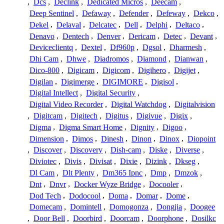
,
Dcs
,
Declink
,
Dedicated Micros
,
Deecam
,
Deep Sentinel
,
Defaway
,
Defender
,
Defeway
,
Dekco
,
Dekel
,
Delaval
,
Delcatec
,
Dell
,
Delphi
,
Deltaco
,
Denavo
,
Dentech
,
Denver
,
Dericam
,
Detec
,
Devant
,
Deviceclientq
,
Dextel
,
Df960p
,
Dgsol
,
Dharmesh
,
Dhi Cam
,
Dhwe
,
Diadromos
,
Diamond
,
Dianwan
,
Dico-800
,
Digicam
,
Digicom
,
Digihero
,
Digijet
,
Digilan
,
Digimerge
,
DIGIMORE
,
Digisol
,
Digital Intellect
,
Digital Security
,
Digital Video Recorder
,
Digital Watchdog
,
Digitalvision
,
Digitcam
,
Digitech
,
Digitus
,
Digivue
,
Digix
,
Digma
,
Digma Smart Home
,
Dignity
,
Digoo
,
Dimension
,
Dimos
,
Dinesh
,
Dinon
,
Dinox
,
Diopoint
,
Discover
,
Discovery
,
Dish-cam
,
Diske
,
Diverse
,
Diviotec
,
Divis
,
Divisat
,
Dixie
,
Dizink
,
Dkseg
,
Dl Cam
,
Dlt Plenty
,
Dm365 Ipnc
,
Dmp
,
Dmzok
,
Dnt
,
Dnvr
,
Docker Wyze Bridge
,
Docooler
,
Dod Tech
,
Dodocool
,
Doma
,
Domar
,
Dome
,
Domecam
,
Domintell
,
Domogonza
,
Dongjia
,
Doogee
,
Door Bell
,
Doorbird
,
Doorcam
,
Doorphone
,
Dosilkc