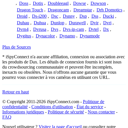
,
Doss
,
Dotix
,
Doubleeagl
,
Dowse
,
Dowson
,
Dragon Touch
,
Dragoncam
,
Dreamstar
,
Drh Domotics
,
Droid
,
Ds-i200
,
Dsc
,
Dsnny
,
Dsp
,
Dss
,
Ducki
,
Duhau
,
Duhua
,
Dunlop
,
Durawell
,
Dvir
,
Dvri
,
Dvrn4
,
Dvrusa
,
Dvs
,
Dvs-ip-cam
,
Dvtel
,
Dx
,
Dygitus
,
Dynacolor
,
Dynamo
,
Dynamode
Plus de Sources
* iSpyConnect n'a aucune affiliation, connexion ou association avec
les produits de Dax. Les détails de connexion fournis ici sont issus
du crowdsourcing communautaire et peuvent être incomplets,
inexacts ou obsolètes. Nous n'offrons aucune garantie que vous
pourrez vous connecter à vos caméras en utilisant ces URL.
Retour en haut
© Copyright 2011-2026 iSpyConnect.com -
Politique de
confidentialité
-
Conditions d'utilisation
-
État du service
-
Informations juridiques
-
Politique de sécurité
-
Nous contacter
-
FAQ
Nouvel utilisateur ?
Visitez la page d'accueil
ou consultez notre