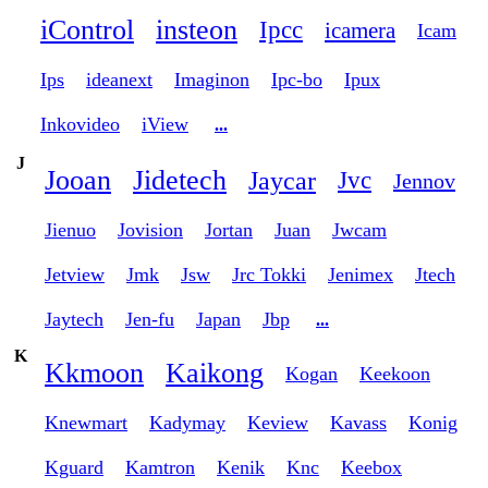
iControl
insteon
Ipcc
icamera
Icam
Ips
ideanext
Imaginon
Ipc-bo
Ipux
Inkovideo
iView
...
J
Jooan
Jidetech
Jaycar
Jvc
Jennov
Jienuo
Jovision
Jortan
Juan
Jwcam
Jetview
Jmk
Jsw
Jrc Tokki
Jenimex
Jtech
Jaytech
Jen-fu
Japan
Jbp
...
K
Kkmoon
Kaikong
Kogan
Keekoon
Knewmart
Kadymay
Keview
Kavass
Konig
Kguard
Kamtron
Kenik
Knc
Keebox