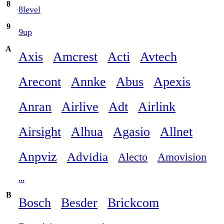
8
8level
9
9up
A
Axis
Amcrest
Acti
Avtech
Arecont
Annke
Abus
Apexis
Anran
Airlive
Adt
Airlink
Airsight
Alhua
Agasio
Allnet
Anpviz
Advidia
Alecto
Amovision
...
B
Bosch
Besder
Brickcom