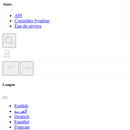
Autre
API
Conseiller Système
État du service
FR
Langue
English
العربية
Deutsch
Español
Français