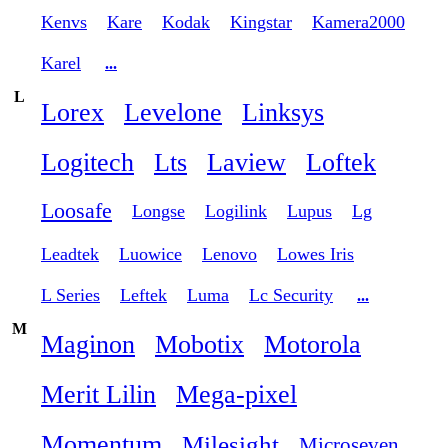
Kenvs
Kare
Kodak
Kingstar
Kamera2000
Karel
...
L
Lorex
Levelone
Linksys
Logitech
Lts
Laview
Loftek
Loosafe
Longse
Logilink
Lupus
Lg
Leadtek
Luowice
Lenovo
Lowes Iris
L Series
Leftek
Luma
Lc Security
...
M
Maginon
Mobotix
Motorola
Merit Lilin
Mega-pixel
Momentum
Milesight
Microseven