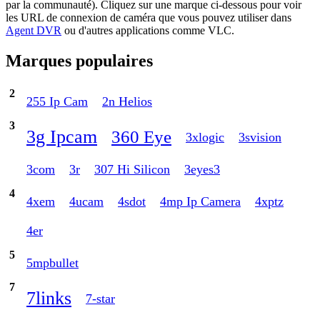
par la communauté). Cliquez sur une marque ci-dessous pour voir
les URL de connexion de caméra que vous pouvez utiliser dans
Agent DVR
ou d'autres applications comme VLC.
Marques populaires
2
255 Ip Cam
2n Helios
3
3g Ipcam
360 Eye
3xlogic
3svision
3com
3r
307 Hi Silicon
3eyes3
4
4xem
4ucam
4sdot
4mp Ip Camera
4xptz
4er
5
5mpbullet
7
7links
7-star