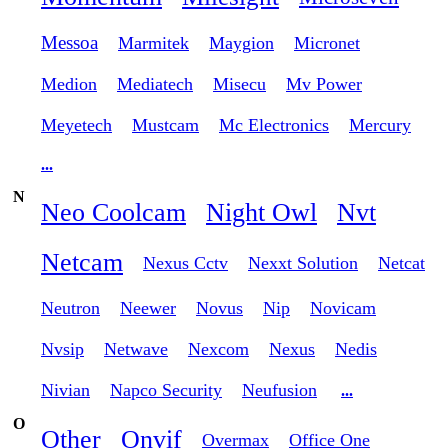
Messoa
Marmitek
Maygion
Micronet
Medion
Mediatech
Misecu
Mv Power
Meyetech
Mustcam
Mc Electronics
Mercury
...
N
Neo Coolcam
Night Owl
Nvt
Netcam
Nexus Cctv
Nexxt Solution
Netcat
Neutron
Neewer
Novus
Nip
Novicam
Nvsip
Netwave
Nexcom
Nexus
Nedis
Nivian
Napco Security
Neufusion
...
O
Other
Onvif
Overmax
Office One