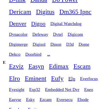
Dericam
Digitus
Dm365 Ipnc
Denver
Digoo
Digital Watchdog
Dynacolor
Defeway
Dvtel
Digicom
Digimerge
Digisol
Dinon
D3d
Dome
Dekco
Doorbird
...
E
Ezviz
Easyn
Edimax
Escam
Elro
Eminent
Eufy
Elp
Everfocus
Eyesight
Esp32
Embedded Net Dvr
Eneo
Easyse
Esky
Ezcam
Eversecu
Ebode