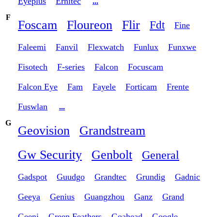
Eyeplus
Ernitec
...
F
Foscam
Floureon
Flir
Fdt
Fine
Faleemi
Fanvil
Flexwatch
Funlux
Funxwe
Fisotech
F-series
Falcon
Focuscam
Falcon Eye
Fam
Fayele
Forticam
Frente
Fuswlan
...
G
Geovision
Grandstream
Gw Security
Genbolt
General
Gadspot
Guudgo
Grandtec
Grundig
Gadnic
Geeya
Genius
Guangzhou
Ganz
Grand
Geeni
Green Feathers
Goahead
Google