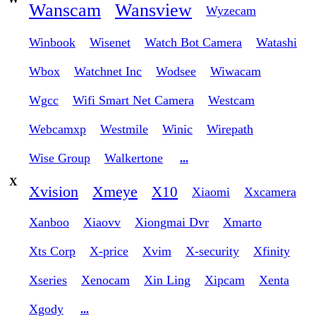
Wanscam
Wansview
Wyzecam
Winbook
Wisenet
Watch Bot Camera
Watashi
Wbox
Watchnet Inc
Wodsee
Wiwacam
Wgcc
Wifi Smart Net Camera
Westcam
Webcamxp
Westmile
Winic
Wirepath
Wise Group
Walkertone
...
X
Xvision
Xmeye
X10
Xiaomi
Xxcamera
Xanboo
Xiaovv
Xiongmai Dvr
Xmarto
Xts Corp
X-price
Xvim
X-security
Xfinity
Xseries
Xenocam
Xin Ling
Xipcam
Xenta
Xgody
...