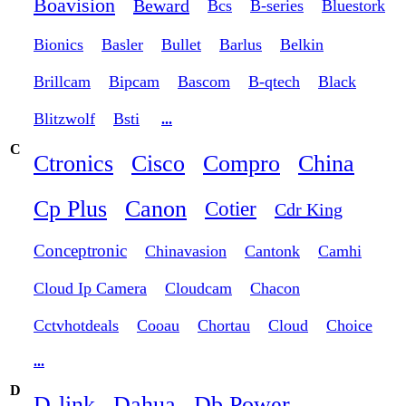
Boavision
Beward
Bcs
B-series
Bluestork
Bionics
Basler
Bullet
Barlus
Belkin
Brillcam
Bipcam
Bascom
B-qtech
Black
Blitzwolf
Bsti
...
C
Ctronics
Cisco
Compro
China
Cp Plus
Canon
Cotier
Cdr King
Conceptronic
Chinavasion
Cantonk
Camhi
Cloud Ip Camera
Cloudcam
Chacon
Cctvhotdeals
Cooau
Chortau
Cloud
Choice
...
D
D-link
Dahua
Db Power