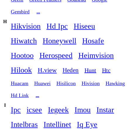
Gembird
...
H
Hikvision
Hd Ipc
Hiseeu
Hiwatch
Honeywell
Hosafe
Hootoo
Herospeed
Heimvision
Hilook
H.view
Heden
Hunt
Htc
Huacam
Huawei
Hisilicon
Hivision
Hawking
Hd Link
...
I
Ipc
icsee
Iegeek
Imou
Instar
Intelbras
Intellinet
Iq Eye