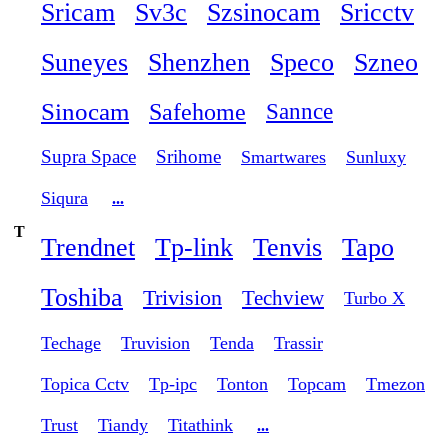
Sricam
Sv3c
Szsinocam
Sricctv
Suneyes
Shenzhen
Speco
Szneo
Sinocam
Safehome
Sannce
Supra Space
Srihome
Smartwares
Sunluxy
Siqura
...
T
Trendnet
Tp-link
Tenvis
Tapo
Toshiba
Trivision
Techview
Turbo X
Techage
Truvision
Tenda
Trassir
Topica Cctv
Tp-ipc
Tonton
Topcam
Tmezon
Trust
Tiandy
Titathink
...