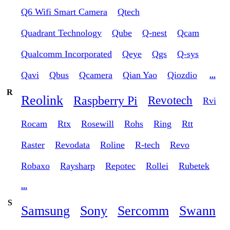
Q6 Wifi Smart Camera
Qtech
Quadrant Technology
Qube
Q-nest
Qcam
Qualcomm Incorporated
Qeye
Qgs
Q-sys
Qavi
Qbus
Qcamera
Qian Yao
Qiozdio
...
R
Reolink
Raspberry Pi
Revotech
Rvi
Rocam
Rtx
Rosewill
Rohs
Ring
Rtt
Raster
Revodata
Roline
R-tech
Revo
Robaxo
Raysharp
Repotec
Rollei
Rubetek
...
S
Samsung
Sony
Sercomm
Swann