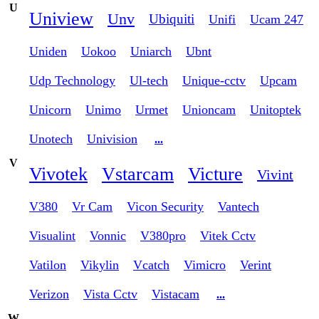
U
Uniview
Unv
Ubiquiti
Unifi
Ucam 247
Uniden
Uokoo
Uniarch
Ubnt
Udp Technology
Ul-tech
Unique-cctv
Upcam
Unicorn
Unimo
Urmet
Unioncam
Unitoptek
Unotech
Univision
...
V
Vivotek
Vstarcam
Victure
Vivint
V380
Vr Cam
Vicon Security
Vantech
Visualint
Vonnic
V380pro
Vitek Cctv
Vatilon
Vikylin
Vcatch
Vimicro
Verint
Verizon
Vista Cctv
Vistacam
...
W