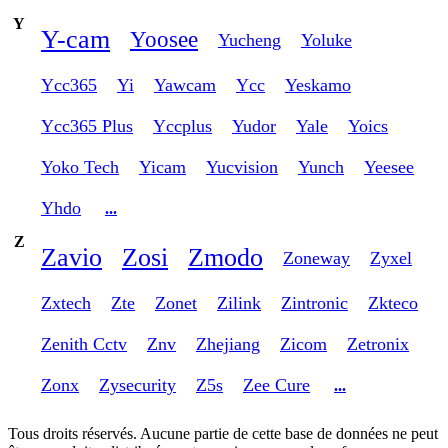
Y
Y-cam
Yoosee
Yucheng
Yoluke
Ycc365
Yi
Yawcam
Ycc
Yeskamo
Ycc365 Plus
Yccplus
Yudor
Yale
Yoics
Yoko Tech
Yicam
Yucvision
Yunch
Yeesee
Yhdo
...
Z
Zavio
Zosi
Zmodo
Zoneway
Zyxel
Zxtech
Zte
Zonet
Zilink
Zintronic
Zkteco
Zenith Cctv
Znv
Zhejiang
Zicom
Zetronix
Zonx
Zysecurity
Z5s
Zee Cure
...
Tous droits réservés. Aucune partie de cette base de données ne peut