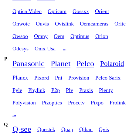
Optica Video
Opticam
Oossxx
Orient
Onwote
Ouvis
Ovislink
Oemcameras
Orite
Owsoo
Omny
Oem
Optimus
Orion
Odesys
Onix Usa
...
P
Panasonic
Planet
Pelco
Polaroid
Planex
Pixord
Pni
Provision
Pelco Sarix
Pyle
Phylink
P2p
Plv
Praxis
Plenty
Polyvision
Ptzoptics
Procctv
Pixpo
Prolink
...
Q
Q-see
Questek
Qnap
Qihan
Qvis