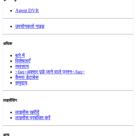
Agent DVR
उपयोगकर्ता गाइड
अधिक
बारे में
विशेषताएँ
व्यवसाय
<faq>अक्सर पूछे जाने वाले प्रश्न</faq>
कैमरा डेटाबेस
समुदाय
लाइसेंसिंग
लाइसेंस खरीदें
लाइसेंस प्रबंधित करें
अन्य