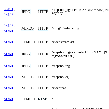
53101
,
/snapshot.jpg?user=[USERNAME]&pw
JPEG
HTTP
WORD]
53157
53157
,
MJPEG
HTTP
/mjpg/1/video.mjpg
M360
FFMPEG
HTTP
M360
/videostream.asf
/snapshot.jpg?account=[USERNAME]&p
M360
JPEG
HTTP
=[PASSWORD]
JPEG
HTTP
M360
/snapshot.jpg
MJPEG
HTTP
M360
/snapshot.cgi
MJPEG
HTTP
M360
/videofeed
FFMPEG
RTSP
M360
/11