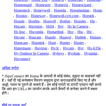
Homeguard
,
Homeseer
,
Homeviz
,
Homewizard
,
Honestech
,
Honeywell
,
Hongda
,
Hongjingtian
,
Honic
,
Hootoo
,
Hopeway
,
Hopewell-cctv.com
,
Horstek
,
Hosafe
,
Hosftra
,
Hoswell
,
Hotfun
,
Hozelec
,
Hp
,
Hqcam
,
Hqvision
,
Hr04
,
Hrv
,
Hs Ip Camera
,
Hs Ipsc
,
Hscomila
,
Hsmartlink
,
Hsv
,
Hta
,
Htc
,
Htcone
,
Huacam
,
Huashi
,
Huawei
,
Hubble
,
Huisun
,
Humcam
,
Hungtek
,
Hunt
,
Hunter
,
Husier
,
Hutermann
,
Huviron
,
Hv3c
,
Hvcam
,
Hvr
,
Hx-635k
,
Hy Outdoor Ip Camera
,
Hybsys
,
Hyobalc
,
Hyundai
,
Hzconnect
अधिक स्रोत
* iSpyConnect का Hama के उत्पादों से कोई संबंध, जुड़ाव या साहचर्य नहीं
है। यहाँ दी गई कनेक्शन विवरण समुदाय द्वारा क्राउडसोर्स किए गए हैं और
अधूरे, गलत या पुराने हो सकते हैं। हम कोई गारंटी या वारंटी प्रदान नहीं करते
कि आप इन URLs का उपयोग करके अपने कैमरों से कनेक्ट करने में सक्षम
होंगे।
शीर्ष पर वापस जाएँ