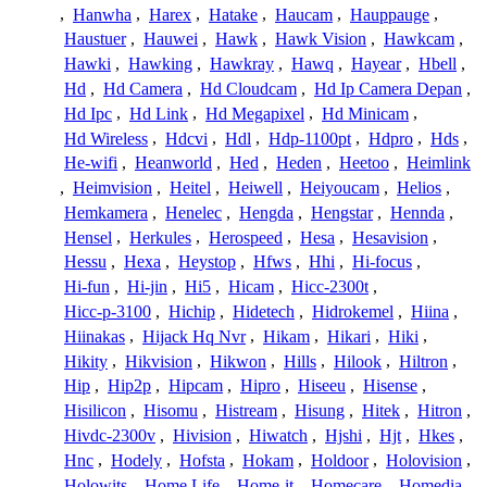
,
Hanwha
,
Harex
,
Hatake
,
Haucam
,
Hauppauge
,
Haustuer
,
Hauwei
,
Hawk
,
Hawk Vision
,
Hawkcam
,
Hawki
,
Hawking
,
Hawkray
,
Hawq
,
Hayear
,
Hbell
,
Hd
,
Hd Camera
,
Hd Cloudcam
,
Hd Ip Camera Depan
,
Hd Ipc
,
Hd Link
,
Hd Megapixel
,
Hd Minicam
,
Hd Wireless
,
Hdcvi
,
Hdl
,
Hdp-1100pt
,
Hdpro
,
Hds
,
He-wifi
,
Heanworld
,
Hed
,
Heden
,
Heetoo
,
Heimlink
,
Heimvision
,
Heitel
,
Heiwell
,
Heiyoucam
,
Helios
,
Hemkamera
,
Henelec
,
Hengda
,
Hengstar
,
Hennda
,
Hensel
,
Herkules
,
Herospeed
,
Hesa
,
Hesavision
,
Hessu
,
Hexa
,
Heystop
,
Hfws
,
Hhi
,
Hi-focus
,
Hi-fun
,
Hi-jin
,
Hi5
,
Hicam
,
Hicc-2300t
,
Hicc-p-3100
,
Hichip
,
Hidetech
,
Hidrokemel
,
Hiina
,
Hiinakas
,
Hijack Hq Nvr
,
Hikam
,
Hikari
,
Hiki
,
Hikity
,
Hikvision
,
Hikwon
,
Hills
,
Hilook
,
Hiltron
,
Hip
,
Hip2p
,
Hipcam
,
Hipro
,
Hiseeu
,
Hisense
,
Hisilicon
,
Hisomu
,
Histream
,
Hisung
,
Hitek
,
Hitron
,
Hivdc-2300v
,
Hivision
,
Hiwatch
,
Hjshi
,
Hjt
,
Hkes
,
Hnc
,
Hodely
,
Hofsta
,
Hokam
,
Holdoor
,
Holovision
,
Holowits
,
Home Life
,
Home-it
,
Homecare
,
Homedia
,