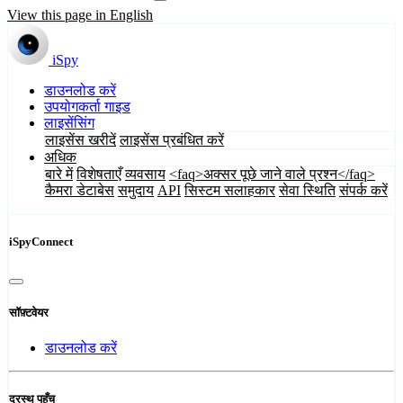
View this page in English
iSpy
डाउनलोड करें
उपयोगकर्ता गाइड
लाइसेंसिंग
लाइसेंस खरीदें
लाइसेंस प्रबंधित करें
अधिक
बारे में
विशेषताएँ
व्यवसाय
<faq>अक्सर पूछे जाने वाले प्रश्न</faq>
कैमरा डेटाबेस
समुदाय
API
सिस्टम सलाहकार
सेवा स्थिति
संपर्क करें
iSpyConnect
सॉफ़्टवेयर
डाउनलोड करें
दूरस्थ पहुँच