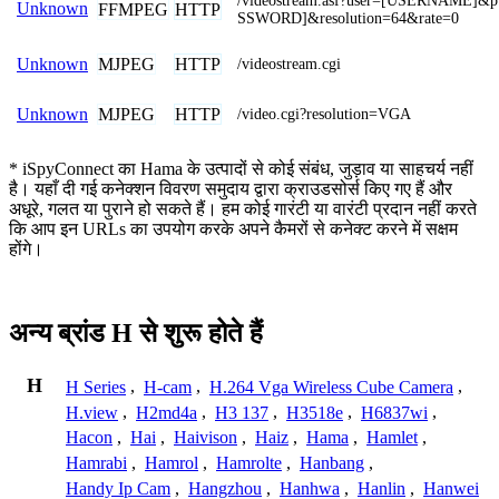
/videostream.asf?user=[USERNAME]&
Unknown
FFMPEG
HTTP
SSWORD]&resolution=64&rate=0
MJPEG
HTTP
Unknown
/videostream.cgi
MJPEG
HTTP
Unknown
/video.cgi?resolution=VGA
* iSpyConnect का Hama के उत्पादों से कोई संबंध, जुड़ाव या साहचर्य नहीं
है। यहाँ दी गई कनेक्शन विवरण समुदाय द्वारा क्राउडसोर्स किए गए हैं और
अधूरे, गलत या पुराने हो सकते हैं। हम कोई गारंटी या वारंटी प्रदान नहीं करते
कि आप इन URLs का उपयोग करके अपने कैमरों से कनेक्ट करने में सक्षम
होंगे।
अन्य ब्रांड H से शुरू होते हैं
H
H Series
,
H-cam
,
H.264 Vga Wireless Cube Camera
,
H.view
,
H2md4a
,
H3 137
,
H3518e
,
H6837wi
,
Hacon
,
Hai
,
Haivison
,
Haiz
,
Hama
,
Hamlet
,
Hamrabi
,
Hamrol
,
Hamrolte
,
Hanbang
,
Handy Ip Cam
,
Hangzhou
,
Hanhwa
,
Hanlin
,
Hanwei