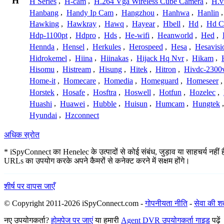
H
H Series
,
H-cam
,
H.264 Vga Wireless Cube Camera
,
H.v
Hanbang
,
Handy Ip Cam
,
Hangzhou
,
Hanhwa
,
Hanlin
Hawking
,
Hawkray
,
Hawq
,
Hayear
,
Hbell
,
Hd
,
Hd C
Hdp-1100pt
,
Hdpro
,
Hds
,
He-wifi
,
Heanworld
,
Hed
,
Hennda
,
Hensel
,
Herkules
,
Herospeed
,
Hesa
,
Hesavisi
Hidrokemel
,
Hiina
,
Hiinakas
,
Hijack Hq Nvr
,
Hikam
,
Hisomu
,
Histream
,
Hisung
,
Hitek
,
Hitron
,
Hivdc-2300
Home-it
,
Homecare
,
Homedia
,
Homeguard
,
Homeseer
Horstek
,
Hosafe
,
Hosftra
,
Hoswell
,
Hotfun
,
Hozelec
,
Huashi
,
Huawei
,
Hubble
,
Huisun
,
Humcam
,
Hungtek
Hyundai
,
Hzconnect
अधिक स्रोत
* iSpyConnect का Henelec के उत्पादों से कोई संबंध, जुड़ाव या साहचर्य नहीं ह
URLs का उपयोग करके अपने कैमरों से कनेक्ट करने में सक्षम होंगे।
शीर्ष पर वापस जाएँ
© Copyright 2011-2026 iSpyConnect.com -
गोपनीयता नीति
-
सेवा की शर्त
नए उपयोगकर्ता?
होमपेज पर जाएं
या हमारी
Agent DVR उपयोगकर्ता गाइड
पढ़ें