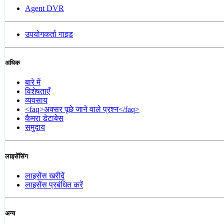
Agent DVR
उपयोगकर्ता गाइड
अधिक
बारे में
विशेषताएँ
व्यवसाय
<faq>अक्सर पूछे जाने वाले प्रश्न</faq>
कैमरा डेटाबेस
समुदाय
लाइसेंसिंग
लाइसेंस खरीदें
लाइसेंस प्रबंधित करें
अन्य