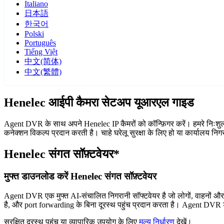
Italiano
日本語
한국어
Polski
Português
Tiếng Việt
中文(简体)
中文(繁體)
Henelec आईपी कैमरा सेटअप यूआरएल गाइड
Agent DVR के साथ अपने Henelec IP कैमरों को कॉन्फ़िगर करें। हमरे निःशुल
कनेक्शन विकल्प प्रदान करती है। चाहे घरेलू सुरक्षा के लिए हो या कार्यालय न
Henelec संगत सॉफ़्टवेयर*
मुफ्त डाउनलोड करें Henelec संगत सॉफ़्टवेयर
Agent DVR एक मुफ्त AI-संचालित निगरानी सॉफ्टवेयर है जो लोगों, वाहनों औ
है, और port forwarding के बिना दूरस्थ पहुंच प्रदान करता है। Agent DVR ड
सुरक्षित दूरस्थ पहुंच या व्यापारिक उपयोग के लिए
मूल्य निर्धारण
देखें।