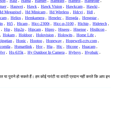
ison
,
Haiz
,
Hama
,
Hamlet
,
Hamrabi
,
Hamrol
,
Hamrolte
,
tuer
,
Hauwei
,
Hawk
,
Hawk Vision
,
Hawkcam
,
Hawki
,
Hd Megapixel
,
Hd Minicam
,
Hd Wireless
,
Hdcvi
,
Hdl
,
ucam
,
Helios
,
Hemkamera
,
Henelec
,
Hengda
,
Hengstar
,
in
,
Hi5
,
Hicam
,
Hicc-2300t
,
Hicc-p-3100
,
Hichip
,
Hidetech
,
,
Hip
,
Hip2p
,
Hipcam
,
Hipro
,
Hiseeu
,
Hisense
,
Hisilicon
,
,
Hokam
,
Holdoor
,
Holovision
,
Holowits
,
Home Life
,
ingtian
,
Honic
,
Hootoo
,
Hopeway
,
Hopewell-cctv.com
,
comila
,
Hsmartlink
,
Hsv
,
Hta
,
Htc
,
Htcone
,
Huacam
,
Hvr
,
Hx-635k
,
Hy Outdoor Ip Camera
,
Hybsys
,
Hyobalc
,
लत या पुराने हो सकते हैं। हम कोई गारंटी या वारंटी प्रदान नहीं करते कि आप इन