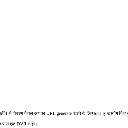
नहीं। ये विवरण केवल आपका URL generate करने के लिए locally उपयोग किए जाते ह
के पास एक DVR न हो।