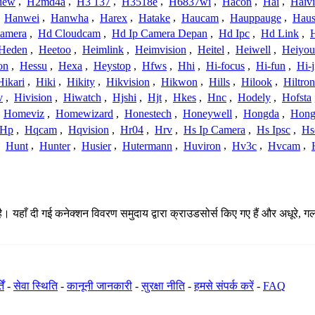
iew
,
H2md4a
,
H3 137
,
H3518e
,
H6837wi
,
Hacon
,
Hai
,
Haiv
,
Hanwei
,
Hanwha
,
Harex
,
Hatake
,
Haucam
,
Hauppauge
,
Haus
amera
,
Hd Cloudcam
,
Hd Ip Camera Depan
,
Hd Ipc
,
Hd Link
,
Heden
,
Heetoo
,
Heimlink
,
Heimvision
,
Heitel
,
Heiwell
,
Heiyo
on
,
Hessu
,
Hexa
,
Heystop
,
Hfws
,
Hhi
,
Hi-focus
,
Hi-fun
,
Hi-j
Hikari
,
Hiki
,
Hikity
,
Hikvision
,
Hikwon
,
Hills
,
Hilook
,
Hiltron
v
,
Hivision
,
Hiwatch
,
Hjshi
,
Hjt
,
Hkes
,
Hnc
,
Hodely
,
Hofsta
,
Homeviz
,
Homewizard
,
Honestech
,
Honeywell
,
Hongda
,
Hongj
Hp
,
Hqcam
,
Hqvision
,
Hr04
,
Hrv
,
Hs Ip Camera
,
Hs Ipsc
,
Hs
,
Hunt
,
Hunter
,
Husier
,
Hutermann
,
Huviron
,
Hv3c
,
Hvcam
,
ै। यहाँ दी गई कनेक्शन विवरण समुदाय द्वारा क्राउडसोर्स किए गए हैं और अधूरे, ग
ें
-
सेवा स्थिति
-
कानूनी जानकारी
-
सुरक्षा नीति
-
हमसे संपर्क करें
-
FAQ