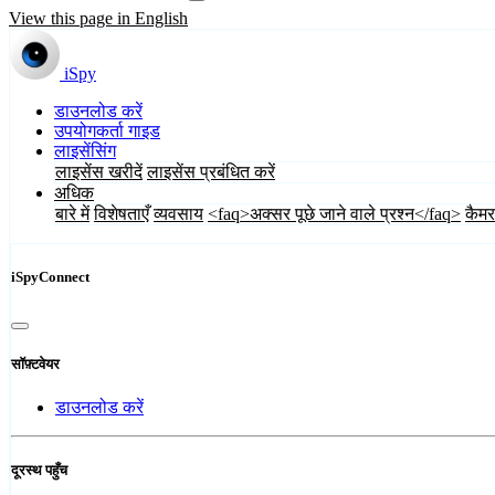
View this page in English
iSpy
डाउनलोड करें
उपयोगकर्ता गाइड
लाइसेंसिंग
लाइसेंस खरीदें
लाइसेंस प्रबंधित करें
अधिक
बारे में
विशेषताएँ
व्यवसाय
<faq>अक्सर पूछे जाने वाले प्रश्न</faq>
कैमर
iSpyConnect
सॉफ़्टवेयर
डाउनलोड करें
दूरस्थ पहुँच