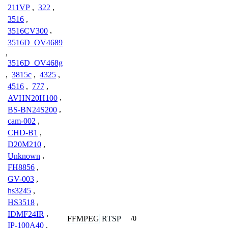
211VP
,
322
,
3516
,
3516CV300
,
3516D_OV4689
,
3516D_OV468g
,
3815c
,
4325
,
4516
,
777
,
AVHN20H100
,
BS-BN24S200
,
cam-002
,
CHD-B1
,
D20M210
,
Unknown
,
FH8856
,
GV-003
,
hs3245
,
HS3518
,
IDMF24IR
,
FFMPEG
RTSP
/0
IP-100A40
,