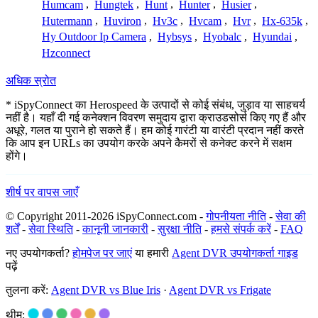
Humcam
,
Hungtek
,
Hunt
,
Hunter
,
Husier
,
Hutermann
,
Huviron
,
Hv3c
,
Hvcam
,
Hvr
,
Hx-635k
,
Hy Outdoor Ip Camera
,
Hybsys
,
Hyobalc
,
Hyundai
,
Hzconnect
अधिक स्रोत
* iSpyConnect का Herospeed के उत्पादों से कोई संबंध, जुड़ाव या साहचर्य
नहीं है। यहाँ दी गई कनेक्शन विवरण समुदाय द्वारा क्राउडसोर्स किए गए हैं और
अधूरे, गलत या पुराने हो सकते हैं। हम कोई गारंटी या वारंटी प्रदान नहीं करते
कि आप इन URLs का उपयोग करके अपने कैमरों से कनेक्ट करने में सक्षम
होंगे।
शीर्ष पर वापस जाएँ
© Copyright 2011-2026 iSpyConnect.com -
गोपनीयता नीति
-
सेवा की
शर्तें
-
सेवा स्थिति
-
कानूनी जानकारी
-
सुरक्षा नीति
-
हमसे संपर्क करें
-
FAQ
नए उपयोगकर्ता?
होमपेज पर जाएं
या हमारी
Agent DVR उपयोगकर्ता गाइड
पढ़ें
तुलना करें:
Agent DVR vs Blue Iris
·
Agent DVR vs Frigate
थीम: