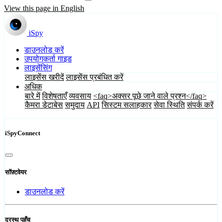
View this page in English
iSpy
डाउनलोड करें
उपयोगकर्ता गाइड
लाइसेंसिंग
लाइसेंस खरीदें
लाइसेंस प्रबंधित करें
अधिक
बारे में
विशेषताएँ
व्यवसाय
<faq>अक्सर पूछे जाने वाले प्रश्न</faq>
कैमरा डेटाबेस
समुदाय
API
सिस्टम सलाहकार
सेवा स्थिति
संपर्क करें
iSpyConnect
सॉफ़्टवेयर
डाउनलोड करें
दूरस्थ पहुँच