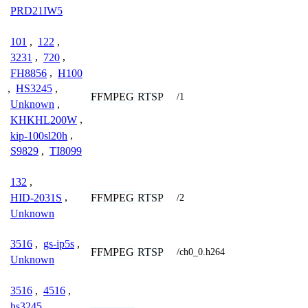
PRD21IW5
101
,
122
,
3231
,
720
,
FH8856
,
H100
,
HS3245
,
FFMPEG
RTSP
/1
Unknown
,
KHKHL200W
,
kip-100sl20h
,
S9829
,
TI8099
132
,
FFMPEG
RTSP
HID-2031S
,
/2
Unknown
3516
,
gs-ip5s
,
FFMPEG
RTSP
/ch0_0.h264
Unknown
3516
,
4516
,
hs3245
,