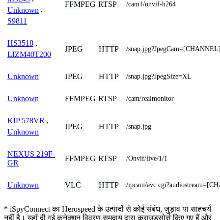
FFMPEG
RTSP
/cam1/onvif-h264
Unknown
,
S9811
HS3518
,
JPEG
HTTP
/snap.jpg?JpegCam=[CHANNEL
LIZM40T200
JPEG
HTTP
Unknown
/snap.jpg?JpegSize=XL
FFMPEG
RTSP
Unknown
/cam/realmonitor
KIP 578VR
,
JPEG
HTTP
/snap.jpg
Unknown
NEXUS 219F-
FFMPEG
RTSP
/Onvif/live/1/1
GR
VLC
HTTP
Unknown
/ipcam/avc.cgi?audiostream=[
* iSpyConnect का Herospeed के उत्पादों से कोई संबंध, जुड़ाव या साहचर्य
नहीं है। यहाँ दी गई कनेक्शन विवरण समुदाय द्वारा क्राउडसोर्स किए गए हैं और