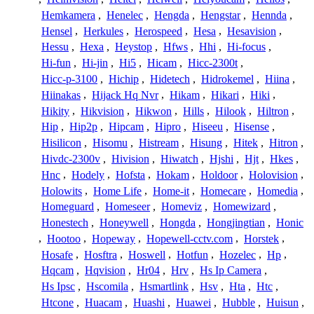
Hemkamera
,
Henelec
,
Hengda
,
Hengstar
,
Hennda
,
Hensel
,
Herkules
,
Herospeed
,
Hesa
,
Hesavision
,
Hessu
,
Hexa
,
Heystop
,
Hfws
,
Hhi
,
Hi-focus
,
Hi-fun
,
Hi-jin
,
Hi5
,
Hicam
,
Hicc-2300t
,
Hicc-p-3100
,
Hichip
,
Hidetech
,
Hidrokemel
,
Hiina
,
Hiinakas
,
Hijack Hq Nvr
,
Hikam
,
Hikari
,
Hiki
,
Hikity
,
Hikvision
,
Hikwon
,
Hills
,
Hilook
,
Hiltron
,
Hip
,
Hip2p
,
Hipcam
,
Hipro
,
Hiseeu
,
Hisense
,
Hisilicon
,
Hisomu
,
Histream
,
Hisung
,
Hitek
,
Hitron
,
Hivdc-2300v
,
Hivision
,
Hiwatch
,
Hjshi
,
Hjt
,
Hkes
,
Hnc
,
Hodely
,
Hofsta
,
Hokam
,
Holdoor
,
Holovision
,
Holowits
,
Home Life
,
Home-it
,
Homecare
,
Homedia
,
Homeguard
,
Homeseer
,
Homeviz
,
Homewizard
,
Honestech
,
Honeywell
,
Hongda
,
Hongjingtian
,
Honic
,
Hootoo
,
Hopeway
,
Hopewell-cctv.com
,
Horstek
,
Hosafe
,
Hosftra
,
Hoswell
,
Hotfun
,
Hozelec
,
Hp
,
Hqcam
,
Hqvision
,
Hr04
,
Hrv
,
Hs Ip Camera
,
Hs Ipsc
,
Hscomila
,
Hsmartlink
,
Hsv
,
Hta
,
Htc
,
Htcone
,
Huacam
,
Huashi
,
Huawei
,
Hubble
,
Huisun
,