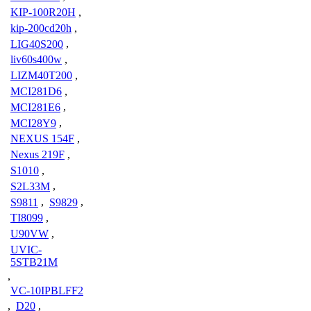
KIP-100R20H
,
kip-200cd20h
,
LIG40S200
,
liv60s400w
,
LIZM40T200
,
MCI281D6
,
MCI281E6
,
MCI28Y9
,
NEXUS 154F
,
Nexus 219F
,
S1010
,
S2L33M
,
S9811
,
S9829
,
TI8099
,
U90VW
,
UVIC-
5STB21M
,
VC-10IPBLFF2
,
D20
,