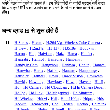
अधूरे, गलत या पुराने हो सकते हैं। हम कोई गारंटी या वारंटी प्रदान नहीं करते
कि आप इन URLs का उपयोग करके अपने कैमरों से कनेक्ट करने में सक्षम
होंगे।
अन्य ब्रांड H से शुरू होते हैं
H
H Series
,
H-cam
,
H.264 Vga Wireless Cube Camera
,
H.view
,
H2md4a
,
H3 137
,
H3518e
,
H6837wi
,
Hacon
,
Hai
,
Haivison
,
Haiz
,
Hama
,
Hamlet
,
Hamrabi
,
Hamrol
,
Hamrolte
,
Hanbang
,
Handy Ip Cam
,
Hangzhou
,
Hanhwa
,
Hanlin
,
Hanwei
,
Hanwha
,
Harex
,
Hatake
,
Haucam
,
Hauppauge
,
Haustuer
,
Hauwei
,
Hawk
,
Hawk Vision
,
Hawkcam
,
Hawki
,
Hawking
,
Hawkray
,
Hawq
,
Hayear
,
Hbell
,
Hd
,
Hd Camera
,
Hd Cloudcam
,
Hd Ip Camera Depan
,
Hd Ipc
,
Hd Link
,
Hd Megapixel
,
Hd Minicam
,
Hd Wireless
,
Hdcvi
,
Hdl
,
Hdp-1100pt
,
Hdpro
,
Hds
,
He-wifi
,
Heanworld
,
Hed
,
Heden
,
Heetoo
,
Heimlink
,
Heimvision
,
Heitel
,
Heiwell
,
Heiyoucam
,
Helios
,