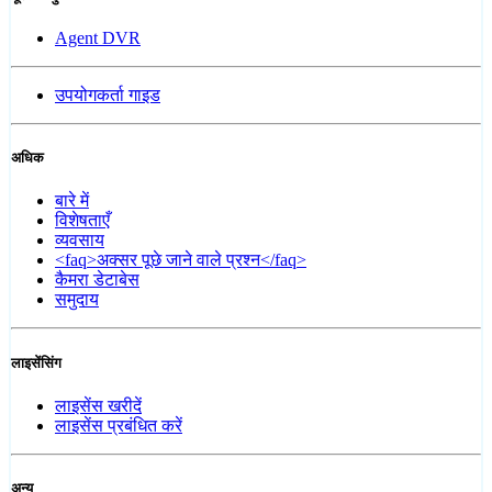
Agent DVR
उपयोगकर्ता गाइड
अधिक
बारे में
विशेषताएँ
व्यवसाय
<faq>अक्सर पूछे जाने वाले प्रश्न</faq>
कैमरा डेटाबेस
समुदाय
लाइसेंसिंग
लाइसेंस खरीदें
लाइसेंस प्रबंधित करें
अन्य