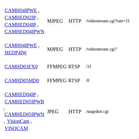
CAMH04IPWE
,
CAMHED02IP
,
MJPEG
HTTP
/videostream.cgi?rate=11
CAMHED04IP
,
CAMHED04IPWN
CAMH04IPWE
,
MJPEG
HTTP
/videostream.cgi?
HEDP4IW
FFMPEG
RTSP
CAMHD03FX0
/11
FFMPEG
RTSP
CAMHD05MD0
/0
CAMHED04IP
,
CAMHED05IPWB
,
JPEG
HTTP
/snapshot.cgi
CAMHED05IPWN
,
VisionCam
,
VISOCAM