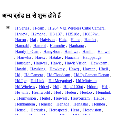
अन्य ब्रांड H से शुरू होते हैं
H
H Series
,
H-cam
,
H.264 Vga Wireless Cube Camera
,
H.view
,
H2md4a
,
H3 137
,
H3518e
,
H6837wi
,
Hacon
,
Hai
,
Haivison
,
Haiz
,
Hama
,
Hamlet
,
Hamrabi
,
Hamrol
,
Hamrolte
,
Hanbang
,
Handy Ip Cam
,
Hangzhou
,
Hanhwa
,
Hanlin
,
Hanwei
,
Hanwha
,
Harex
,
Hatake
,
Haucam
,
Hauppauge
,
Haustuer
,
Hauwei
,
Hawk
,
Hawk Vision
,
Hawkcam
,
Hawki
,
Hawking
,
Hawkray
,
Hawq
,
Hayear
,
Hbell
,
Hd
,
Hd Camera
,
Hd Cloudcam
,
Hd Ip Camera Depan
,
Hd Ipc
,
Hd Link
,
Hd Megapixel
,
Hd Minicam
,
Hd Wireless
,
Hdcvi
,
Hdl
,
Hdp-1100pt
,
Hdpro
,
Hds
,
He-wifi
,
Heanworld
,
Hed
,
Heden
,
Heetoo
,
Heimlink
,
Heimvision
,
Heitel
,
Heiwell
,
Heiyoucam
,
Helios
,
Hemkamera
,
Henelec
,
Hengda
,
Hengstar
,
Hennda
,
Hensel
,
Herkules
,
Herospeed
,
Hesa
,
Hesavision
,