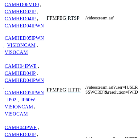
CAMHD06MD0
,
CAMHED02IP
,
FFMPEG
RTSP
/videostream.asf
CAMHED04IP
,
CAMHED04IPWN
,
CAMHED05IPWN
,
VISIONCAM
,
VISOCAM
CAMH04IPWE
,
CAMHED04IP
,
CAMHED04IPWN
,
/videostream.asf?user=[U
FFMPEG
HTTP
SSWORD]&resolution=[WI
CAMHED05IPWN
,
IP02
,
IP60W
,
VISIONCAM
,
VISOCAM
CAMH04IPWE
,
CAMHED02IP
,