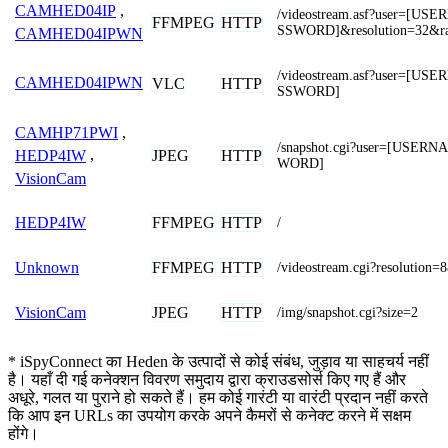
CAMHED04IP
,
/videostream.asf?user=[U
FFMPEG
HTTP
SSWORD]&resolution=32&ra
CAMHED04IPWN
/videostream.asf?user=[U
CAMHED04IPWN
VLC
HTTP
SSWORD]
CAMHP71PWI
,
/snapshot.cgi?user=[USE
JPEG
HTTP
HEDP4IW
,
WORD]
VisionCam
FFMPEG
HTTP
HEDP4IW
/
FFMPEG
HTTP
Unknown
/videostream.cgi?resolution=
JPEG
HTTP
VisionCam
/img/snapshot.cgi?size=2
* iSpyConnect का Heden के उत्पादों से कोई संबंध, जुड़ाव या साहचर्य नहीं
है। यहाँ दी गई कनेक्शन विवरण समुदाय द्वारा क्राउडसोर्स किए गए हैं और
अधूरे, गलत या पुराने हो सकते हैं। हम कोई गारंटी या वारंटी प्रदान नहीं करते
कि आप इन URLs का उपयोग करके अपने कैमरों से कनेक्ट करने में सक्षम
होंगे।