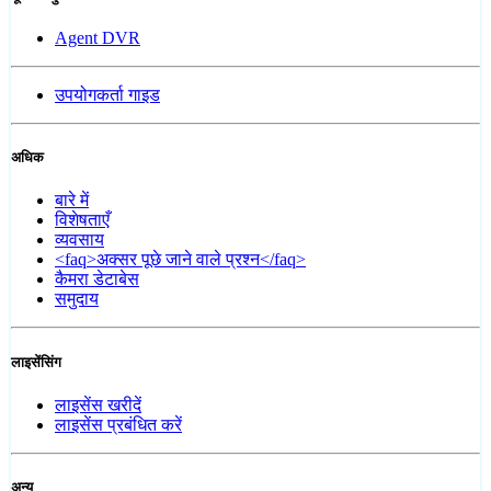
Agent DVR
उपयोगकर्ता गाइड
अधिक
बारे में
विशेषताएँ
व्यवसाय
<faq>अक्सर पूछे जाने वाले प्रश्न</faq>
कैमरा डेटाबेस
समुदाय
लाइसेंसिंग
लाइसेंस खरीदें
लाइसेंस प्रबंधित करें
अन्य