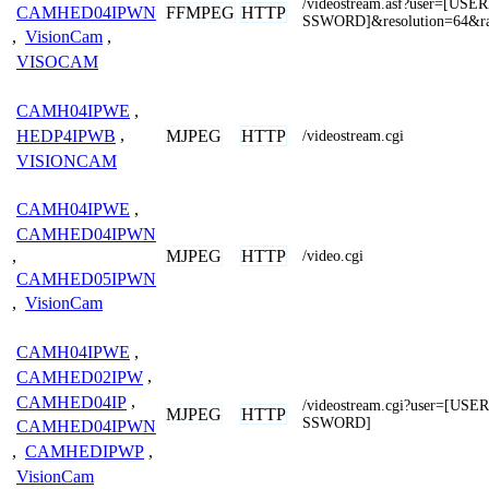
/videostream.asf?user=[U
CAMHED04IPWN
FFMPEG
HTTP
SSWORD]&resolution=64&ra
,
VisionCam
,
VISOCAM
CAMH04IPWE
,
MJPEG
HTTP
HEDP4IPWB
,
/videostream.cgi
VISIONCAM
CAMH04IPWE
,
CAMHED04IPWN
MJPEG
HTTP
,
/video.cgi
CAMHED05IPWN
,
VisionCam
CAMH04IPWE
,
CAMHED02IPW
,
CAMHED04IP
,
/videostream.cgi?user=[U
MJPEG
HTTP
SSWORD]
CAMHED04IPWN
,
CAMHEDIPWP
,
VisionCam