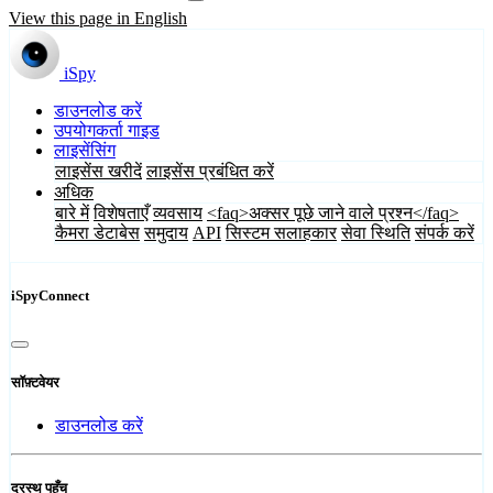
View this page in English
iSpy
डाउनलोड करें
उपयोगकर्ता गाइड
लाइसेंसिंग
लाइसेंस खरीदें
लाइसेंस प्रबंधित करें
अधिक
बारे में
विशेषताएँ
व्यवसाय
<faq>अक्सर पूछे जाने वाले प्रश्न</faq>
कैमरा डेटाबेस
समुदाय
API
सिस्टम सलाहकार
सेवा स्थिति
संपर्क करें
iSpyConnect
सॉफ़्टवेयर
डाउनलोड करें
दूरस्थ पहुँच