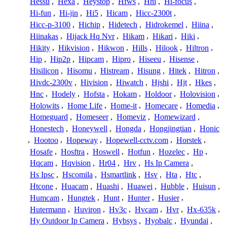
Hessu
,
Hexa
,
Heystop
,
Hfws
,
Hhi
,
Hi-focus
,
Hi-fun
,
Hi-jin
,
Hi5
,
Hicam
,
Hicc-2300t
,
Hicc-p-3100
,
Hichip
,
Hidetech
,
Hidrokemel
,
Hiina
,
Hiinakas
,
Hijack Hq Nvr
,
Hikam
,
Hikari
,
Hiki
,
Hikity
,
Hikvision
,
Hikwon
,
Hills
,
Hilook
,
Hiltron
,
Hip
,
Hip2p
,
Hipcam
,
Hipro
,
Hiseeu
,
Hisense
,
Hisilicon
,
Hisomu
,
Histream
,
Hisung
,
Hitek
,
Hitron
,
Hivdc-2300v
,
Hivision
,
Hiwatch
,
Hjshi
,
Hjt
,
Hkes
,
Hnc
,
Hodely
,
Hofsta
,
Hokam
,
Holdoor
,
Holovision
,
Holowits
,
Home Life
,
Home-it
,
Homecare
,
Homedia
,
Homeguard
,
Homeseer
,
Homeviz
,
Homewizard
,
Honestech
,
Honeywell
,
Hongda
,
Hongjingtian
,
Honic
,
Hootoo
,
Hopeway
,
Hopewell-cctv.com
,
Horstek
,
Hosafe
,
Hosftra
,
Hoswell
,
Hotfun
,
Hozelec
,
Hp
,
Hqcam
,
Hqvision
,
Hr04
,
Hrv
,
Hs Ip Camera
,
Hs Ipsc
,
Hscomila
,
Hsmartlink
,
Hsv
,
Hta
,
Htc
,
Htcone
,
Huacam
,
Huashi
,
Huawei
,
Hubble
,
Huisun
,
Humcam
,
Hungtek
,
Hunt
,
Hunter
,
Husier
,
Hutermann
,
Huviron
,
Hv3c
,
Hvcam
,
Hvr
,
Hx-635k
,
Hy Outdoor Ip Camera
,
Hybsys
,
Hyobalc
,
Hyundai
,