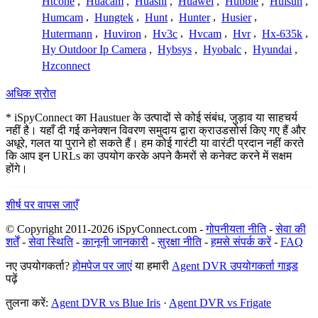
Htcone
,
Huacam
,
Huashi
,
Huawei
,
Hubble
,
Huisun
,
Humcam
,
Hungtek
,
Hunt
,
Hunter
,
Husier
,
Hutermann
,
Huviron
,
Hv3c
,
Hvcam
,
Hvr
,
Hx-635k
,
Hy Outdoor Ip Camera
,
Hybsys
,
Hyobalc
,
Hyundai
,
Hzconnect
अधिक स्रोत
* iSpyConnect का Haustuer के उत्पादों से कोई संबंध, जुड़ाव या साहचर्य
नहीं है। यहाँ दी गई कनेक्शन विवरण समुदाय द्वारा क्राउडसोर्स किए गए हैं और
अधूरे, गलत या पुराने हो सकते हैं। हम कोई गारंटी या वारंटी प्रदान नहीं करते
कि आप इन URLs का उपयोग करके अपने कैमरों से कनेक्ट करने में सक्षम
होंगे।
शीर्ष पर वापस जाएँ
© Copyright 2011-2026 iSpyConnect.com -
गोपनीयता नीति
-
सेवा की
शर्तें
-
सेवा स्थिति
-
कानूनी जानकारी
-
सुरक्षा नीति
-
हमसे संपर्क करें
-
FAQ
नए उपयोगकर्ता?
होमपेज पर जाएं
या हमारी
Agent DVR उपयोगकर्ता गाइड
पढ़ें
तुलना करें:
Agent DVR vs Blue Iris
·
Agent DVR vs Frigate