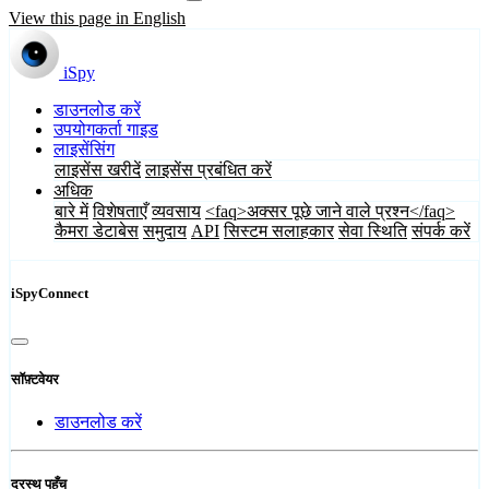
View this page in English
iSpy
डाउनलोड करें
उपयोगकर्ता गाइड
लाइसेंसिंग
लाइसेंस खरीदें
लाइसेंस प्रबंधित करें
अधिक
बारे में
विशेषताएँ
व्यवसाय
<faq>अक्सर पूछे जाने वाले प्रश्न</faq>
कैमरा डेटाबेस
समुदाय
API
सिस्टम सलाहकार
सेवा स्थिति
संपर्क करें
iSpyConnect
सॉफ़्टवेयर
डाउनलोड करें
दूरस्थ पहुँच