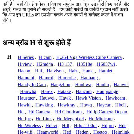
नहीं है। यहाँ दी गई कनेक्शन विवरण समुदाय द्वारा क्राउडसोर्स किए गए हैं और
अधूरे, गलत या पुराने हो सकते हैं। हम कोई गारंटी या वारंटी प्रदान नहीं करते
कि आप इन URLs का उपयोग करके अपने कैमरों से कनेक्ट करने में सक्षम
होंगे।
अन्य ब्रांड H से शुरू होते हैं
H
H Series
,
H-cam
,
H.264 Vga Wireless Cube Camera
,
H.view
,
H2md4a
,
H3 137
,
H3518e
,
H6837wi
,
Hacon
,
Hai
,
Haivison
,
Haiz
,
Hama
,
Hamlet
,
Hamrabi
,
Hamrol
,
Hamrolte
,
Hanbang
,
Handy Ip Cam
,
Hangzhou
,
Hanhwa
,
Hanlin
,
Hanwei
,
Hanwha
,
Harex
,
Hatake
,
Haucam
,
Hauppauge
,
Haustuer
,
Hauwei
,
Hawk
,
Hawk Vision
,
Hawkcam
,
Hawki
,
Hawking
,
Hawkray
,
Hawq
,
Hayear
,
Hbell
,
Hd
,
Hd Camera
,
Hd Cloudcam
,
Hd Ip Camera Depan
,
Hd Ipc
,
Hd Link
,
Hd Megapixel
,
Hd Minicam
,
Hd Wireless
,
Hdcvi
,
Hdl
,
Hdp-1100pt
,
Hdpro
,
Hds
,
He-wifi
,
Heanworld
,
Hed
,
Heden
,
Heetoo
,
Heimlink