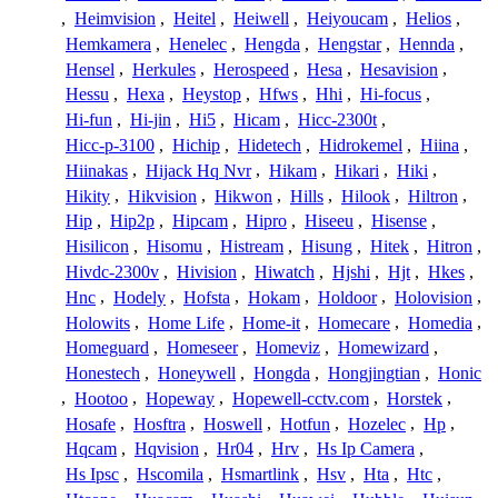
,
Heimvision
,
Heitel
,
Heiwell
,
Heiyoucam
,
Helios
,
Hemkamera
,
Henelec
,
Hengda
,
Hengstar
,
Hennda
,
Hensel
,
Herkules
,
Herospeed
,
Hesa
,
Hesavision
,
Hessu
,
Hexa
,
Heystop
,
Hfws
,
Hhi
,
Hi-focus
,
Hi-fun
,
Hi-jin
,
Hi5
,
Hicam
,
Hicc-2300t
,
Hicc-p-3100
,
Hichip
,
Hidetech
,
Hidrokemel
,
Hiina
,
Hiinakas
,
Hijack Hq Nvr
,
Hikam
,
Hikari
,
Hiki
,
Hikity
,
Hikvision
,
Hikwon
,
Hills
,
Hilook
,
Hiltron
,
Hip
,
Hip2p
,
Hipcam
,
Hipro
,
Hiseeu
,
Hisense
,
Hisilicon
,
Hisomu
,
Histream
,
Hisung
,
Hitek
,
Hitron
,
Hivdc-2300v
,
Hivision
,
Hiwatch
,
Hjshi
,
Hjt
,
Hkes
,
Hnc
,
Hodely
,
Hofsta
,
Hokam
,
Holdoor
,
Holovision
,
Holowits
,
Home Life
,
Home-it
,
Homecare
,
Homedia
,
Homeguard
,
Homeseer
,
Homeviz
,
Homewizard
,
Honestech
,
Honeywell
,
Hongda
,
Hongjingtian
,
Honic
,
Hootoo
,
Hopeway
,
Hopewell-cctv.com
,
Horstek
,
Hosafe
,
Hosftra
,
Hoswell
,
Hotfun
,
Hozelec
,
Hp
,
Hqcam
,
Hqvision
,
Hr04
,
Hrv
,
Hs Ip Camera
,
Hs Ipsc
,
Hscomila
,
Hsmartlink
,
Hsv
,
Hta
,
Htc
,