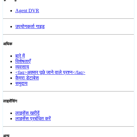
Agent DVR
उपयोगकर्ता गाइड
अधिक
बारे में
विशेषताएँ
व्यवसाय
<faq>अक्सर पूछे जाने वाले प्रश्न</faq>
कैमरा डेटाबेस
समुदाय
लाइसेंसिंग
लाइसेंस खरीदें
लाइसेंस प्रबंधित करें
अन्य