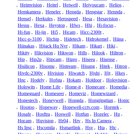
,
Heimvision
,
Heitel
,
Heiwell
,
Heiyoucam
,
Helios
,
Hemkamera
,
Henelec
,
Hengda
,
Hengstar
,
Hennda
,
Hensel
,
Herkules
,
Herospeed
,
Hesa
,
Hesavision
,
Hessu
,
Hexa
,
Heystop
,
Hfws
,
Hhi
,
Hi-focus
,
Hi-fun
,
Hi-jin
,
Hi5
,
Hicam
,
Hicc-2300t
,
Hicc-p-3100
,
Hichip
,
Hidetech
,
Hidrokemel
,
Hiina
,
Hiinakas
,
Hijack Hq Nvr
,
Hikam
,
Hikari
,
Hiki
,
Hikity
,
Hikvision
,
Hikwon
,
Hills
,
Hilook
,
Hiltron
,
Hip
,
Hip2p
,
Hipcam
,
Hipro
,
Hiseeu
,
Hisense
,
Hisilicon
,
Hisomu
,
Histream
,
Hisung
,
Hitek
,
Hitron
,
Hivdc-2300v
,
Hivision
,
Hiwatch
,
Hjshi
,
Hjt
,
Hkes
,
Hnc
,
Hodely
,
Hofsta
,
Hokam
,
Holdoor
,
Holovision
,
Holowits
,
Home Life
,
Home-it
,
Homecare
,
Homedia
,
Homeguard
,
Homeseer
,
Homeviz
,
Homewizard
,
Honestech
,
Honeywell
,
Hongda
,
Hongjingtian
,
Honic
,
Hootoo
,
Hopeway
,
Hopewell-cctv.com
,
Horstek
,
Hosafe
,
Hosftra
,
Hoswell
,
Hotfun
,
Hozelec
,
Hp
,
Hqcam
,
Hqvision
,
Hr04
,
Hrv
,
Hs Ip Camera
,
Hs Ipsc
,
Hscomila
,
Hsmartlink
,
Hsv
,
Hta
,
Htc
,