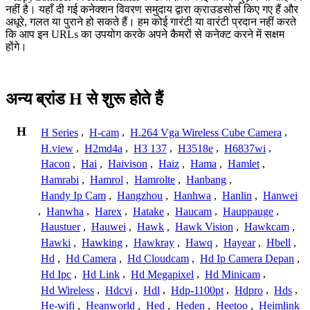
नहीं है। यहाँ दी गई कनेक्शन विवरण समुदाय द्वारा क्राउडसोर्स किए गए हैं और
अधूरे, गलत या पुराने हो सकते हैं। हम कोई गारंटी या वारंटी प्रदान नहीं करते
कि आप इन URLs का उपयोग करके अपने कैमरों से कनेक्ट करने में सक्षम
होंगे।
अन्य ब्रांड H से शुरू होते हैं
H
H Series
,
H-cam
,
H.264 Vga Wireless Cube Camera
,
H.view
,
H2md4a
,
H3 137
,
H3518e
,
H6837wi
,
Hacon
,
Hai
,
Haivison
,
Haiz
,
Hama
,
Hamlet
,
Hamrabi
,
Hamrol
,
Hamrolte
,
Hanbang
,
Handy Ip Cam
,
Hangzhou
,
Hanhwa
,
Hanlin
,
Hanwei
,
Hanwha
,
Harex
,
Hatake
,
Haucam
,
Hauppauge
,
Haustuer
,
Hauwei
,
Hawk
,
Hawk Vision
,
Hawkcam
,
Hawki
,
Hawking
,
Hawkray
,
Hawq
,
Hayear
,
Hbell
,
Hd
,
Hd Camera
,
Hd Cloudcam
,
Hd Ip Camera Depan
,
Hd Ipc
,
Hd Link
,
Hd Megapixel
,
Hd Minicam
,
Hd Wireless
,
Hdcvi
,
Hdl
,
Hdp-1100pt
,
Hdpro
,
Hds
,
He-wifi
,
Heanworld
,
Hed
,
Heden
,
Heetoo
,
Heimlink