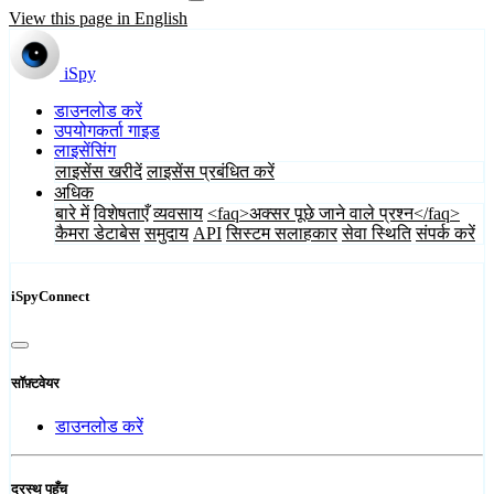
View this page in English
iSpy
डाउनलोड करें
उपयोगकर्ता गाइड
लाइसेंसिंग
लाइसेंस खरीदें
लाइसेंस प्रबंधित करें
अधिक
बारे में
विशेषताएँ
व्यवसाय
<faq>अक्सर पूछे जाने वाले प्रश्न</faq>
कैमरा डेटाबेस
समुदाय
API
सिस्टम सलाहकार
सेवा स्थिति
संपर्क करें
iSpyConnect
सॉफ़्टवेयर
डाउनलोड करें
दूरस्थ पहुँच