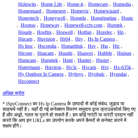
Holowits
,
Home Life
,
Home-it
,
Homecare
,
Homedia
,
Homeguard
,
Homeseer
,
Homeviz
,
Homewizard
,
Honestech
,
Honeywell
,
Hongda
,
Hongjingtian
,
Honic
,
Hootoo
,
Hopeway
,
Hopewell-cctv.com
,
Horstek
,
Hosafe
,
Hosftra
,
Hoswell
,
Hotfun
,
Hozelec
,
Hp
,
Hqcam
,
Hqvision
,
Hr04
,
Hrv
,
Hs Ip Camera
,
Hs Ipsc
,
Hscomila
,
Hsmartlink
,
Hsv
,
Hta
,
Htc
,
Htcone
,
Huacam
,
Huashi
,
Huawei
,
Hubble
,
Huisun
,
Humcam
,
Hungtek
,
Hunt
,
Hunter
,
Husier
,
Hutermann
,
Huviron
,
Hv3c
,
Hvcam
,
Hvr
,
Hx-635k
,
Hy Outdoor Ip Camera
,
Hybsys
,
Hyobalc
,
Hyundai
,
Hzconnect
अधिक स्रोत
* iSpyConnect का Hs Ip Camera के उत्पादों से कोई संबंध, जुड़ाव या
साहचर्य नहीं है। यहाँ दी गई कनेक्शन विवरण समुदाय द्वारा क्राउडसोर्स किए गए
हैं और अधूरे, गलत या पुराने हो सकते हैं। हम कोई गारंटी या वारंटी प्रदान नहीं
करते कि आप इन URLs का उपयोग करके अपने कैमरों से कनेक्ट करने में
सक्षम होंगे।