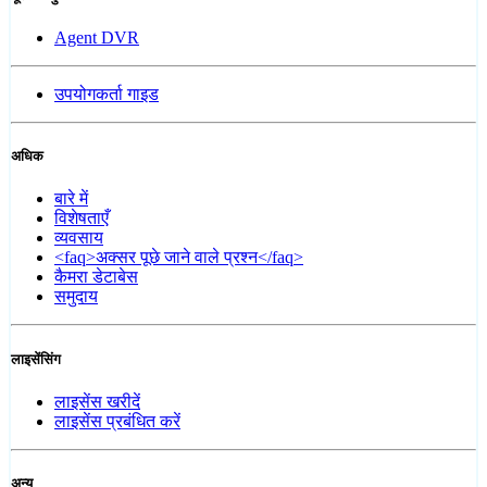
Agent DVR
उपयोगकर्ता गाइड
अधिक
बारे में
विशेषताएँ
व्यवसाय
<faq>अक्सर पूछे जाने वाले प्रश्न</faq>
कैमरा डेटाबेस
समुदाय
लाइसेंसिंग
लाइसेंस खरीदें
लाइसेंस प्रबंधित करें
अन्य