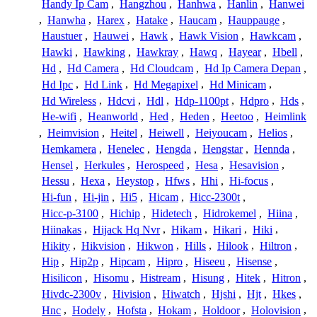
Handy Ip Cam
,
Hangzhou
,
Hanhwa
,
Hanlin
,
Hanwei
,
Hanwha
,
Harex
,
Hatake
,
Haucam
,
Hauppauge
,
Haustuer
,
Hauwei
,
Hawk
,
Hawk Vision
,
Hawkcam
,
Hawki
,
Hawking
,
Hawkray
,
Hawq
,
Hayear
,
Hbell
,
Hd
,
Hd Camera
,
Hd Cloudcam
,
Hd Ip Camera Depan
,
Hd Ipc
,
Hd Link
,
Hd Megapixel
,
Hd Minicam
,
Hd Wireless
,
Hdcvi
,
Hdl
,
Hdp-1100pt
,
Hdpro
,
Hds
,
He-wifi
,
Heanworld
,
Hed
,
Heden
,
Heetoo
,
Heimlink
,
Heimvision
,
Heitel
,
Heiwell
,
Heiyoucam
,
Helios
,
Hemkamera
,
Henelec
,
Hengda
,
Hengstar
,
Hennda
,
Hensel
,
Herkules
,
Herospeed
,
Hesa
,
Hesavision
,
Hessu
,
Hexa
,
Heystop
,
Hfws
,
Hhi
,
Hi-focus
,
Hi-fun
,
Hi-jin
,
Hi5
,
Hicam
,
Hicc-2300t
,
Hicc-p-3100
,
Hichip
,
Hidetech
,
Hidrokemel
,
Hiina
,
Hiinakas
,
Hijack Hq Nvr
,
Hikam
,
Hikari
,
Hiki
,
Hikity
,
Hikvision
,
Hikwon
,
Hills
,
Hilook
,
Hiltron
,
Hip
,
Hip2p
,
Hipcam
,
Hipro
,
Hiseeu
,
Hisense
,
Hisilicon
,
Hisomu
,
Histream
,
Hisung
,
Hitek
,
Hitron
,
Hivdc-2300v
,
Hivision
,
Hiwatch
,
Hjshi
,
Hjt
,
Hkes
,
Hnc
,
Hodely
,
Hofsta
,
Hokam
,
Holdoor
,
Holovision
,