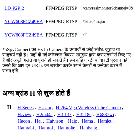
FFMPEG
RTSP
LD-P2P-2
/cam/realmonitor?channel=0
FFMPEG
RTSP
YCW608FCZ49EA
/1/h264major
FFMPEG
RTSP
YCW608FCZ49EA
/11
* iSpyConnect का Hs Ip Camera के उत्पादों से कोई संबंध, जुड़ाव या
साहचर्य नहीं है। यहाँ दी गई कनेक्शन विवरण समुदाय द्वारा क्राउडसोर्स किए गए
हैं और अधूरे, गलत या पुराने हो सकते हैं। हम कोई गारंटी या वारंटी प्रदान नहीं
करते कि आप इन URLs का उपयोग करके अपने कैमरों से कनेक्ट करने में
सक्षम होंगे।
अन्य ब्रांड H से शुरू होते हैं
H
H Series
,
H-cam
,
H.264 Vga Wireless Cube Camera
,
H.view
,
H2md4a
,
H3 137
,
H3518e
,
H6837wi
,
Hacon
,
Hai
,
Haivison
,
Haiz
,
Hama
,
Hamlet
,
Hamrabi
,
Hamrol
,
Hamrolte
,
Hanbang
,