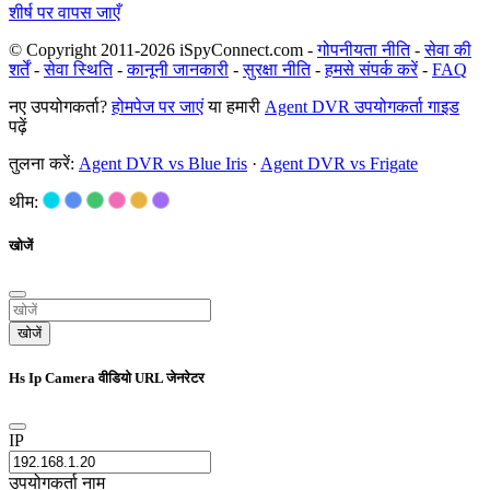
शीर्ष पर वापस जाएँ
© Copyright 2011-2026 iSpyConnect.com -
गोपनीयता नीति
-
सेवा की
शर्तें
-
सेवा स्थिति
-
कानूनी जानकारी
-
सुरक्षा नीति
-
हमसे संपर्क करें
-
FAQ
नए उपयोगकर्ता?
होमपेज पर जाएं
या हमारी
Agent DVR उपयोगकर्ता गाइड
पढ़ें
तुलना करें:
Agent DVR vs Blue Iris
·
Agent DVR vs Frigate
थीम:
खोजें
खोजें
Hs Ip Camera वीडियो URL जेनरेटर
IP
उपयोगकर्ता नाम