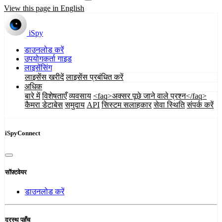
View this page in English
iSpy
डाउनलोड करें
उपयोगकर्ता गाइड
लाइसेंसिंग
लाइसेंस खरीदें
लाइसेंस प्रबंधित करें
अधिक
बारे में
विशेषताएँ
व्यवसाय
<faq>अक्सर पूछे जाने वाले प्रश्न</faq>
कैमरा डेटाबेस
समुदाय
API
सिस्टम सलाहकार
सेवा स्थिति
संपर्क करें
iSpyConnect
सॉफ़्टवेयर
डाउनलोड करें
दूरस्थ पहुँच