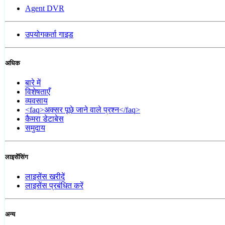
Agent DVR
उपयोगकर्ता गाइड
अधिक
बारे में
विशेषताएँ
व्यवसाय
<faq>अक्सर पूछे जाने वाले प्रश्न</faq>
कैमरा डेटाबेस
समुदाय
लाइसेंसिंग
लाइसेंस खरीदें
लाइसेंस प्रबंधित करें
अन्य