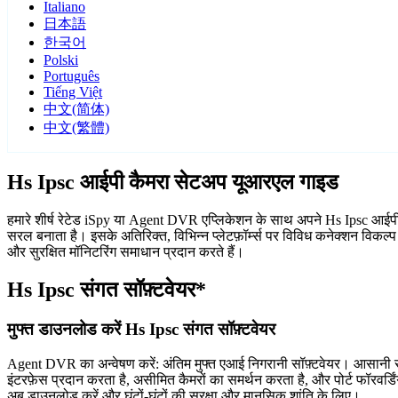
Italiano
日本語
한국어
Polski
Português
Tiếng Việt
中文(简体)
中文(繁體)
Hs Ipsc आईपी कैमरा सेटअप यूआरएल गाइड
हमारे शीर्ष रेटेड iSpy या Agent DVR एप्लिकेशन के साथ अपने Hs Ipsc आईपी कैम
सरल बनाता है। इसके अतिरिक्त, विभिन्न प्लेटफ़ॉर्म्स पर विविध कनेक्शन विकल
और सुरक्षित मॉनिटरिंग समाधान प्रदान करते हैं।
Hs Ipsc संगत सॉफ़्टवेयर*
मुफ्त डाउनलोड करें Hs Ipsc संगत सॉफ़्टवेयर
Agent DVR का अन्वेषण करें: अंतिम मुफ्त एआई निगरानी सॉफ़्टवेयर। आसानी से
इंटरफ़ेस प्रदान करता है, असीमित कैमरों का समर्थन करता है, और पोर्ट फॉरवर
अब डाउनलोड करें और घंटों-घंटों की सुरक्षा और मानसिक शांति के लिए।