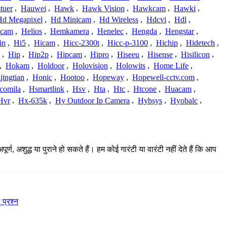
tuer
,
Hauwei
,
Hawk
,
Hawk Vision
,
Hawkcam
,
Hawki
,
Hd Megapixel
,
Hd Minicam
,
Hd Wireless
,
Hdcvi
,
Hdl
,
ucam
,
Helios
,
Hemkamera
,
Henelec
,
Hengda
,
Hengstar
,
in
,
Hi5
,
Hicam
,
Hicc-2300t
,
Hicc-p-3100
,
Hichip
,
Hidetech
,
,
Hip
,
Hip2p
,
Hipcam
,
Hipro
,
Hiseeu
,
Hisense
,
Hisilicon
,
,
Hokam
,
Holdoor
,
Holovision
,
Holowits
,
Home Life
,
ingtian
,
Honic
,
Hootoo
,
Hopeway
,
Hopewell-cctv.com
,
comila
,
Hsmartlink
,
Hsv
,
Hta
,
Htc
,
Htcone
,
Huacam
,
Hvr
,
Hx-635k
,
Hy Outdoor Ip Camera
,
Hybsys
,
Hyobalc
,
 अशुद्ध या पुराने हो सकते हैं। हम कोई गारंटी या वारंटी नहीं देते हैं कि आप
 प्रश्न