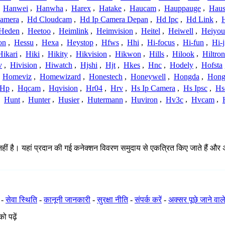
,
Hanwei
,
Hanwha
,
Harex
,
Hatake
,
Haucam
,
Hauppauge
,
Haus
amera
,
Hd Cloudcam
,
Hd Ip Camera Depan
,
Hd Ipc
,
Hd Link
,
Heden
,
Heetoo
,
Heimlink
,
Heimvision
,
Heitel
,
Heiwell
,
Heiyo
on
,
Hessu
,
Hexa
,
Heystop
,
Hfws
,
Hhi
,
Hi-focus
,
Hi-fun
,
Hi-j
Hikari
,
Hiki
,
Hikity
,
Hikvision
,
Hikwon
,
Hills
,
Hilook
,
Hiltron
v
,
Hivision
,
Hiwatch
,
Hjshi
,
Hjt
,
Hkes
,
Hnc
,
Hodely
,
Hofsta
,
Homeviz
,
Homewizard
,
Honestech
,
Honeywell
,
Hongda
,
Hongj
Hp
,
Hqcam
,
Hqvision
,
Hr04
,
Hrv
,
Hs Ip Camera
,
Hs Ipsc
,
Hs
,
Hunt
,
Hunter
,
Husier
,
Hutermann
,
Huviron
,
Hv3c
,
Hvcam
,
 है। यहां प्रदान की गई कनेक्शन विवरण समुदाय से एकत्रित किए जाते हैं और अपूर्ण,
-
सेवा स्थिति
-
कानूनी जानकारी
-
सुरक्षा नीति
-
संपर्क करें
-
अक्सर पूछे जाने वाले
ो पढ़ें