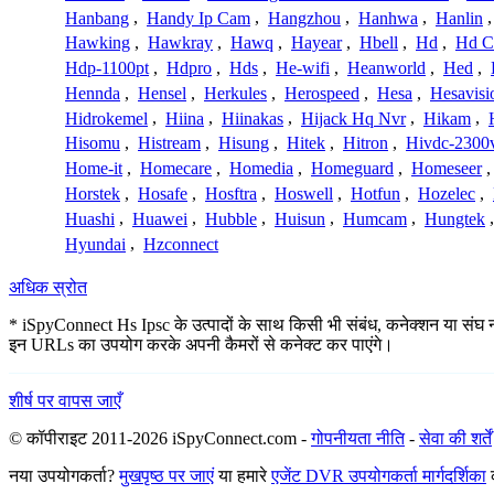
Hanbang
,
Handy Ip Cam
,
Hangzhou
,
Hanhwa
,
Hanlin
Hawking
,
Hawkray
,
Hawq
,
Hayear
,
Hbell
,
Hd
,
Hd C
Hdp-1100pt
,
Hdpro
,
Hds
,
He-wifi
,
Heanworld
,
Hed
,
Hennda
,
Hensel
,
Herkules
,
Herospeed
,
Hesa
,
Hesavisi
Hidrokemel
,
Hiina
,
Hiinakas
,
Hijack Hq Nvr
,
Hikam
,
Hisomu
,
Histream
,
Hisung
,
Hitek
,
Hitron
,
Hivdc-2300
Home-it
,
Homecare
,
Homedia
,
Homeguard
,
Homeseer
Horstek
,
Hosafe
,
Hosftra
,
Hoswell
,
Hotfun
,
Hozelec
,
Huashi
,
Huawei
,
Hubble
,
Huisun
,
Humcam
,
Hungtek
Hyundai
,
Hzconnect
अधिक स्रोत
* iSpyConnect Hs Ipsc के उत्पादों के साथ किसी भी संबंध, कनेक्शन या संघ नहीं
इन URLs का उपयोग करके अपनी कैमरों से कनेक्ट कर पाएंगे।
शीर्ष पर वापस जाएँ
© कॉपीराइट 2011-2026 iSpyConnect.com -
गोपनीयता नीति
-
सेवा की शर्तें
नया उपयोगकर्ता?
मुखपृष्ठ पर जाएं
या हमारे
एजेंट DVR उपयोगकर्ता मार्गदर्शिका
क