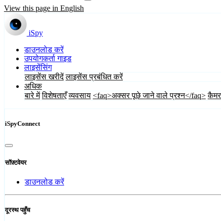
View this page in English
iSpy
डाउनलोड करें
उपयोगकर्ता गाइड
लाइसेंसिंग
लाइसेंस खरीदें
लाइसेंस प्रबंधित करें
अधिक
बारे में
विशेषताएँ
व्यवसाय
<faq>अक्सर पूछे जाने वाले प्रश्न</faq>
कैमर
iSpyConnect
सॉफ़्टवेयर
डाउनलोड करें
दूरस्थ पहुँच