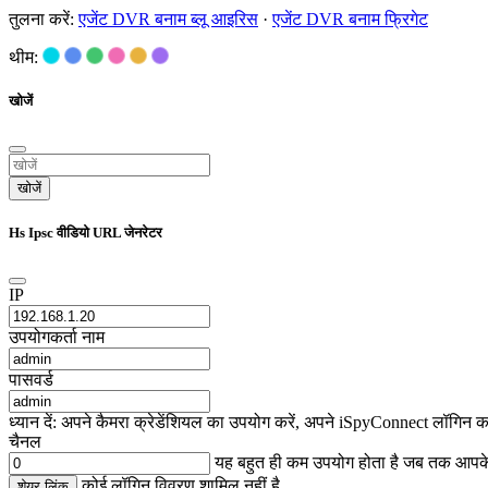
तुलना करें:
एजेंट DVR बनाम ब्लू आइरिस
·
एजेंट DVR बनाम फ्रिगेट
थीम:
खोजें
खोजें
Hs Ipsc वीडियो URL जेनरेटर
IP
उपयोगकर्ता नाम
पासवर्ड
ध्यान दें: अपने कैमरा क्रेडेंशियल का उपयोग करें, अपने iSpyConnect लॉगिन का
चैनल
यह बहुत ही कम उपयोग होता है जब तक आप
कोई लॉगिन विवरण शामिल नहीं है
शेयर लिंक