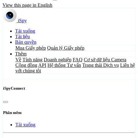
View this page in English
iSpy
Tải xuống
Tài liệu
Bản quyền
Mua Giấy phép
Quản lý Giấy phép
Thêm
Về
Tính năng
Doanh nghiệp
FAQ
Cơ sở dữ liệu Camera
Cộng đồng
API
Hệ thống Tư vấn
Trạng thái Dịch vụ
Liên hệ
với chúng tôi
iSpyConnect
Phần mềm
Tải xuống