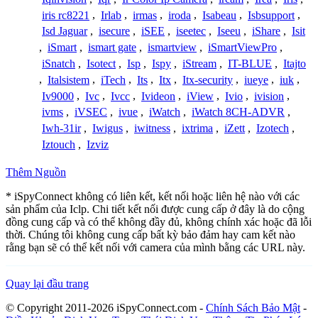
iris rc8221
,
Irlab
,
irmas
,
iroda
,
Isabeau
,
Isbsupport
,
Isd Jaguar
,
isecure
,
iSEE
,
iseetec
,
Iseeu
,
iShare
,
Isit
,
iSmart
,
ismart gate
,
ismartview
,
iSmartViewPro
,
iSnatch
,
Isotect
,
Isp
,
Ispy
,
iStream
,
IT-BLUE
,
Itajto
,
Italsistem
,
iTech
,
Its
,
Itx
,
Itx-security
,
iueye
,
iuk
,
Iv9000
,
Ivc
,
Ivcc
,
Ivideon
,
iView
,
Ivio
,
ivision
,
ivms
,
iVSEC
,
ivue
,
iWatch
,
iWatch 8CH-ADVR
,
Iwh-31ir
,
Iwigus
,
iwitness
,
ixtrima
,
iZett
,
Izotech
,
Iztouch
,
Izviz
Thêm Nguồn
* iSpyConnect không có liên kết, kết nối hoặc liên hệ nào với các
sản phẩm của Iclp. Chi tiết kết nối được cung cấp ở đây là do cộng
đồng cung cấp và có thể không đầy đủ, không chính xác hoặc đã lỗi
thời. Chúng tôi không cung cấp bất kỳ bảo đảm hay cam kết nào
rằng bạn sẽ có thể kết nối với camera của mình bằng các URL này.
Quay lại đầu trang
© Copyright 2011-2026 iSpyConnect.com -
Chính Sách Bảo Mật
-