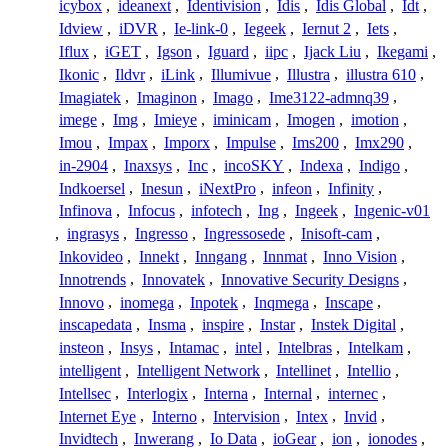
icybox
,
ideanext
,
Identivision
,
Idis
,
Idis Global
,
Idt
,
Idview
,
iDVR
,
Ie-link-0
,
Iegeek
,
Iernut 2
,
Iets
,
Iflux
,
iGET
,
Igson
,
Iguard
,
iipc
,
Ijack Liu
,
Ikegami
,
Ikonic
,
Ildvr
,
iLink
,
Illumivue
,
Illustra
,
illustra 610
,
Imagiatek
,
Imaginon
,
Imago
,
Ime3122-admnq39
,
imege
,
Img
,
Imieye
,
iminicam
,
Imogen
,
imotion
,
Imou
,
Impax
,
Imporx
,
Impulse
,
Ims200
,
Imx290
,
in-2904
,
Inaxsys
,
Inc
,
incoSKY
,
Indexa
,
Indigo
,
Indkoersel
,
Inesun
,
iNextPro
,
infeon
,
Infinity
,
Infinova
,
Infocus
,
infotech
,
Ing
,
Ingeek
,
Ingenic-v01
,
ingrasys
,
Ingresso
,
Ingressosede
,
Inisoft-cam
,
Inkovideo
,
Innekt
,
Inngang
,
Innmat
,
Inno Vision
,
Innotrends
,
Innovatek
,
Innovative Security Designs
,
Innovo
,
inomega
,
Inpotek
,
Inqmega
,
Inscape
,
inscapedata
,
Insma
,
inspire
,
Instar
,
Instek Digital
,
insteon
,
Insys
,
Intamac
,
intel
,
Intelbras
,
Intelkam
,
intelligent
,
Intelligent Network
,
Intellinet
,
Intellio
,
Intellsec
,
Interlogix
,
Interna
,
Internal
,
internec
,
Internet Eye
,
Interno
,
Intervision
,
Intex
,
Invid
,
Invidtech
,
Inwerang
,
Io Data
,
ioGear
,
ion
,
ionodes
,