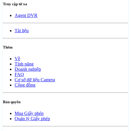
Truy cập từ xa
Agent DVR
Tài liệu
Thêm
Về
Tính năng
Doanh nghiệp
FAQ
Cơ sở dữ liệu Camera
Cộng đồng
Bản quyền
Mua Giấy phép
Quản lý Giấy phép