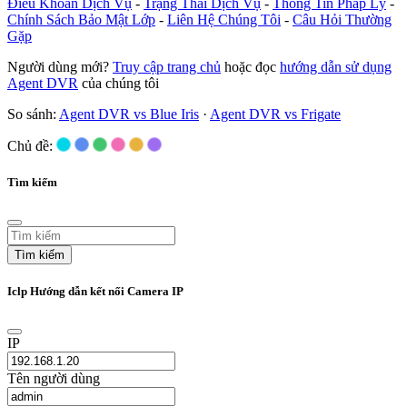
Điều Khoản Dịch Vụ
-
Trạng Thái Dịch Vụ
-
Thông Tin Pháp Lý
-
Chính Sách Bảo Mật Lớp
-
Liên Hệ Chúng Tôi
-
Câu Hỏi Thường
Gặp
Người dùng mới?
Truy cập trang chủ
hoặc đọc
hướng dẫn sử dụng
Agent DVR
của chúng tôi
So sánh:
Agent DVR vs Blue Iris
·
Agent DVR vs Frigate
Chủ đề:
Tìm kiếm
Tìm kiếm
Iclp Hướng dẫn kết nối Camera IP
IP
Tên người dùng