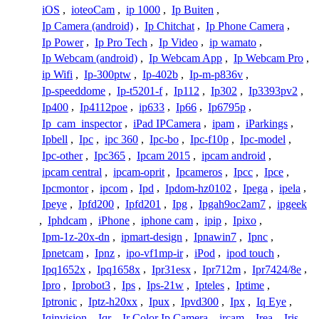
iOS
,
ioteoCam
,
ip 1000
,
Ip Buiten
,
Ip Camera (android)
,
Ip Chitchat
,
Ip Phone Camera
,
Ip Power
,
Ip Pro Tech
,
Ip Video
,
ip wamato
,
Ip Webcam (android)
,
Ip Webcam App
,
Ip Webcam Pro
,
ip Wifi
,
Ip-300ptw
,
Ip-402b
,
Ip-m-p836v
,
Ip-speeddome
,
Ip-t5201-f
,
Ip112
,
Ip302
,
Ip3393pv2
,
Ip400
,
Ip4112poe
,
ip633
,
Ip66
,
Ip6795p
,
Ip_cam_inspector
,
iPad IPCamera
,
ipam
,
iParkings
,
Ipbell
,
Ipc
,
ipc 360
,
Ipc-bo
,
Ipc-f10p
,
Ipc-model
,
Ipc-other
,
Ipc365
,
Ipcam 2015
,
ipcam android
,
ipcam central
,
ipcam-oprit
,
Ipcameros
,
Ipcc
,
Ipce
,
Ipcmontor
,
ipcom
,
Ipd
,
Ipdom-hz0102
,
Ipega
,
ipela
,
Ipeye
,
Ipfd200
,
Ipfd201
,
Ipg
,
Ipgah9oc2am7
,
ipgeek
,
Iphdcam
,
iPhone
,
iphone cam
,
ipip
,
Ipixo
,
Ipm-1z-20x-dn
,
ipmart-design
,
Ipnawin7
,
Ipnc
,
Ipnetcam
,
Ipnz
,
ipo-vf1mp-ir
,
iPod
,
ipod touch
,
Ipq1652x
,
Ipq1658x
,
Ipr31esx
,
Ipr712m
,
Ipr7424/8e
,
Ipro
,
Iprobot3
,
Ips
,
Ips-21w
,
Ipteles
,
Iptime
,
Iptronic
,
Iptz-h20xx
,
Ipux
,
Ipvd300
,
Ipx
,
Iq Eye
,
Iqinvision
,
Iqr
,
Ir Color Ip Camera
,
ircam
,
Irea
,
Iris
,