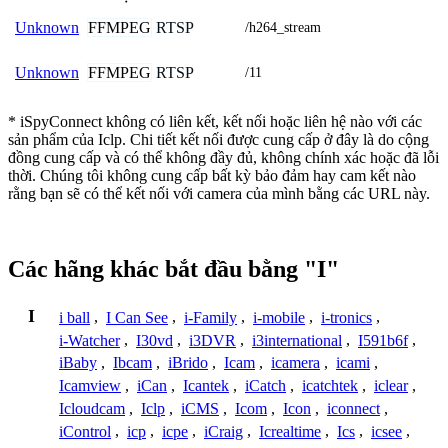
FFMPEG
RTSP
Unknown
/h264_stream
FFMPEG
RTSP
Unknown
/11
* iSpyConnect không có liên kết, kết nối hoặc liên hệ nào với các
sản phẩm của Iclp. Chi tiết kết nối được cung cấp ở đây là do cộng
đồng cung cấp và có thể không đầy đủ, không chính xác hoặc đã lỗi
thời. Chúng tôi không cung cấp bất kỳ bảo đảm hay cam kết nào
rằng bạn sẽ có thể kết nối với camera của mình bằng các URL này.
Các hãng khác bắt đầu bằng "I"
I
i ball
,
I Can See
,
i-Family
,
i-mobile
,
i-tronics
,
i-Watcher
,
I30vd
,
i3DVR
,
i3international
,
I591b6f
,
iBaby
,
Ibcam
,
iBrido
,
Icam
,
icamera
,
icami
,
Icamview
,
iCan
,
Icantek
,
iCatch
,
icatchtek
,
iclear
,
Icloudcam
,
Iclp
,
iCMS
,
Icom
,
Icon
,
iconnect
,
iControl
,
icp
,
icpe
,
iCraig
,
Icrealtime
,
Ics
,
icsee
,