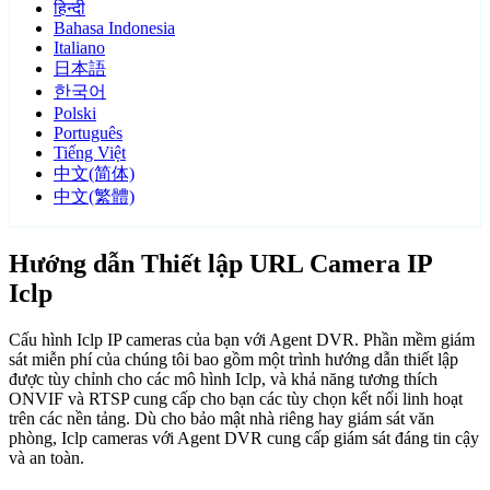
हिन्दी
Bahasa Indonesia
Italiano
日本語
한국어
Polski
Português
Tiếng Việt
中文(简体)
中文(繁體)
Hướng dẫn Thiết lập URL Camera IP
Iclp
Cấu hình Iclp IP cameras của bạn với Agent DVR. Phần mềm giám
sát miễn phí của chúng tôi bao gồm một trình hướng dẫn thiết lập
được tùy chỉnh cho các mô hình Iclp, và khả năng tương thích
ONVIF và RTSP cung cấp cho bạn các tùy chọn kết nối linh hoạt
trên các nền tảng. Dù cho bảo mật nhà riêng hay giám sát văn
phòng, Iclp cameras với Agent DVR cung cấp giám sát đáng tin cậy
và an toàn.