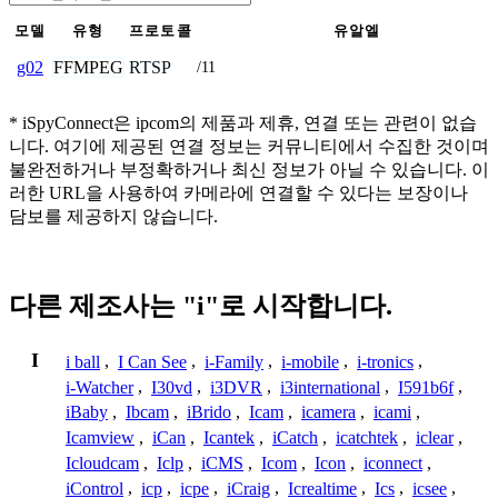
모델
유형
프로토콜
유알엘
FFMPEG
RTSP
g02
/11
* iSpyConnect은 ipcom의 제품과 제휴, 연결 또는 관련이 없습
니다. 여기에 제공된 연결 정보는 커뮤니티에서 수집한 것이며
불완전하거나 부정확하거나 최신 정보가 아닐 수 있습니다. 이
러한 URL을 사용하여 카메라에 연결할 수 있다는 보장이나
담보를 제공하지 않습니다.
다른 제조사는 "i"로 시작합니다.
I
i ball
,
I Can See
,
i-Family
,
i-mobile
,
i-tronics
,
i-Watcher
,
I30vd
,
i3DVR
,
i3international
,
I591b6f
,
iBaby
,
Ibcam
,
iBrido
,
Icam
,
icamera
,
icami
,
Icamview
,
iCan
,
Icantek
,
iCatch
,
icatchtek
,
iclear
,
Icloudcam
,
Iclp
,
iCMS
,
Icom
,
Icon
,
iconnect
,
iControl
,
icp
,
icpe
,
iCraig
,
Icrealtime
,
Ics
,
icsee
,