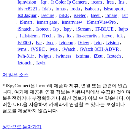
Iqinvision
,
Iqr
,
Ir Color Ip Camera
,
ircam
,
Irea
,
Iris
,
iris rc8221
,
Irlab
,
irmas
,
iroda
,
Isabeau
,
Isbsupport
,
Isd Jaguar
,
isecure
,
iSEE
,
iseetec
,
Iseeu
,
iShare
,
Isit
,
iSmart
,
ismart gate
,
ismartview
,
iSmartViewPro
,
iSnatch
,
Isotect
,
Isp
,
Ispy
,
iStream
,
IT-BLUE
,
Itajto
,
Italsistem
,
iTech
,
Its
,
Itx
,
Itx-security
,
iueye
,
iuk
,
Iv9000
,
Ivc
,
Ivcc
,
Ivideon
,
iView
,
Ivio
,
ivision
,
ivms
,
iVSEC
,
ivue
,
iWatch
,
iWatch 8CH-ADVR
,
Iwh-31ir
,
Iwigus
,
iwitness
,
ixtrima
,
iZett
,
Izotech
,
Iztouch
,
Izviz
더 많은 소스
* iSpyConnect은 ipcom의 제품과 제휴, 연결 또는 관련이 없습
니다. 여기에 제공된 연결 정보는 커뮤니티에서 수집한 것이며
불완전하거나 부정확하거나 최신 정보가 아닐 수 있습니다. 이
러한 URL을 사용하여 카메라에 연결할 수 있다는 보장이나
담보를 제공하지 않습니다.
상단으로 돌아가기