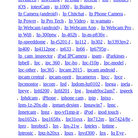
iOS
,
ioteoCam
,
ip 1000
,
Ip Buiten
,
Ip Camera (android)
,
Ip Chitchat
,
Ip Phone Camera
,
Ip Power
,
Ip Pro Tech
,
Ip Video
,
ip wamato
,
Ip Webcam (android)
,
Ip Webcam App
,
Ip Webcam Pro
,
ip Wifi
,
Ip-300ptw
,
Ip-402b
,
Ip-m-p836v
,
Ip-speeddome
,
Ip-t5201-f
,
Ip112
,
Ip302
,
Ip3393pv2
,
Ip400
,
Ip4112poe
,
ip633
,
Ip66
,
Ip6795p
,
Ip_cam_inspector
,
iPad IPCamera
,
ipam
,
iParkings
,
Ipbell
,
Ipc
,
ipc 360
,
Ipc-bo
,
Ipc-f10p
,
Ipc-model
,
Ipc-other
,
Ipc365
,
Ipcam 2015
,
ipcam android
,
ipcam central
,
ipcam-oprit
,
Ipcameros
,
Ipcc
,
Ipce
,
Ipcmontor
,
ipcom
,
Ipd
,
Ipdom-hz0102
,
Ipega
,
ipela
,
Ipeye
,
Ipfd200
,
Ipfd201
,
Ipg
,
Ipgah9oc2am7
,
ipgeek
,
Iphdcam
,
iPhone
,
iphone cam
,
ipip
,
Ipixo
,
Ipm-1z-20x-dn
,
ipmart-design
,
Ipnawin7
,
Ipnc
,
Ipnetcam
,
Ipnz
,
ipo-vf1mp-ir
,
iPod
,
ipod touch
,
Ipq1652x
,
Ipq1658x
,
Ipr31esx
,
Ipr712m
,
Ipr7424/8e
,
Ipro
,
Iprobot3
,
Ips
,
Ips-21w
,
Ipteles
,
Iptime
,
Iptronic
,
Iptz-h20xx
,
Ipux
,
Ipvd300
,
Ipx
,
Iq Eye
,