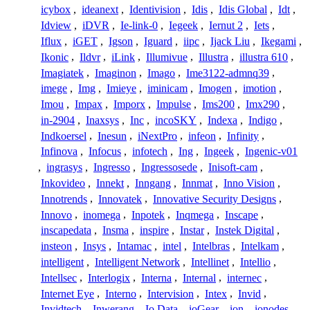
icybox
,
ideanext
,
Identivision
,
Idis
,
Idis Global
,
Idt
,
Idview
,
iDVR
,
Ie-link-0
,
Iegeek
,
Iernut 2
,
Iets
,
Iflux
,
iGET
,
Igson
,
Iguard
,
iipc
,
Ijack Liu
,
Ikegami
,
Ikonic
,
Ildvr
,
iLink
,
Illumivue
,
Illustra
,
illustra 610
,
Imagiatek
,
Imaginon
,
Imago
,
Ime3122-admnq39
,
imege
,
Img
,
Imieye
,
iminicam
,
Imogen
,
imotion
,
Imou
,
Impax
,
Imporx
,
Impulse
,
Ims200
,
Imx290
,
in-2904
,
Inaxsys
,
Inc
,
incoSKY
,
Indexa
,
Indigo
,
Indkoersel
,
Inesun
,
iNextPro
,
infeon
,
Infinity
,
Infinova
,
Infocus
,
infotech
,
Ing
,
Ingeek
,
Ingenic-v01
,
ingrasys
,
Ingresso
,
Ingressosede
,
Inisoft-cam
,
Inkovideo
,
Innekt
,
Inngang
,
Innmat
,
Inno Vision
,
Innotrends
,
Innovatek
,
Innovative Security Designs
,
Innovo
,
inomega
,
Inpotek
,
Inqmega
,
Inscape
,
inscapedata
,
Insma
,
inspire
,
Instar
,
Instek Digital
,
insteon
,
Insys
,
Intamac
,
intel
,
Intelbras
,
Intelkam
,
intelligent
,
Intelligent Network
,
Intellinet
,
Intellio
,
Intellsec
,
Interlogix
,
Interna
,
Internal
,
internec
,
Internet Eye
,
Interno
,
Intervision
,
Intex
,
Invid
,
Invidtech
,
Inwerang
,
Io Data
,
ioGear
,
ion
,
ionodes
,