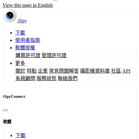
View this page in English
iSpy
下載
使用者指南
軟體授權
購買許可證
管理許可證
更多
關於
特點
企業
常見問題解答
攝影機資料庫
社區
API
系統顧問
服務狀態
聯絡我們
iSpyConnect
軟體
下載