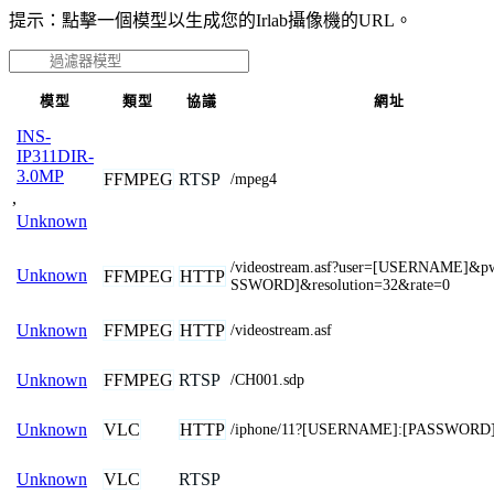
提示：點擊一個模型以生成您的Irlab攝像機的URL。
模型
類型
協議
網址
INS-
IP311DIR-
3.0MP
FFMPEG
RTSP
/mpeg4
,
Unknown
/videostream.asf?user=[USERNAME]&p
Unknown
FFMPEG
HTTP
SSWORD]&resolution=32&rate=0
FFMPEG
HTTP
Unknown
/videostream.asf
FFMPEG
RTSP
Unknown
/CH001.sdp
VLC
HTTP
Unknown
/iphone/11?[USERNAME]:[PASSWORD
VLC
RTSP
Unknown