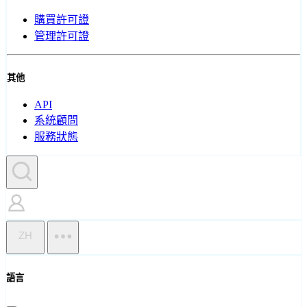
購買許可證
管理許可證
其他
API
系統顧問
服務狀態
ZH
語言