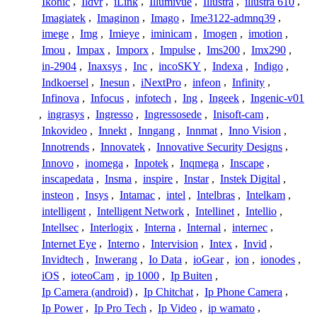
Ikonic
,
Ildvr
,
iLink
,
Illumivue
,
Illustra
,
illustra 610
,
Imagiatek
,
Imaginon
,
Imago
,
Ime3122-admnq39
,
imege
,
Img
,
Imieye
,
iminicam
,
Imogen
,
imotion
,
Imou
,
Impax
,
Imporx
,
Impulse
,
Ims200
,
Imx290
,
in-2904
,
Inaxsys
,
Inc
,
incoSKY
,
Indexa
,
Indigo
,
Indkoersel
,
Inesun
,
iNextPro
,
infeon
,
Infinity
,
Infinova
,
Infocus
,
infotech
,
Ing
,
Ingeek
,
Ingenic-v01
,
ingrasys
,
Ingresso
,
Ingressosede
,
Inisoft-cam
,
Inkovideo
,
Innekt
,
Inngang
,
Innmat
,
Inno Vision
,
Innotrends
,
Innovatek
,
Innovative Security Designs
,
Innovo
,
inomega
,
Inpotek
,
Inqmega
,
Inscape
,
inscapedata
,
Insma
,
inspire
,
Instar
,
Instek Digital
,
insteon
,
Insys
,
Intamac
,
intel
,
Intelbras
,
Intelkam
,
intelligent
,
Intelligent Network
,
Intellinet
,
Intellio
,
Intellsec
,
Interlogix
,
Interna
,
Internal
,
internec
,
Internet Eye
,
Interno
,
Intervision
,
Intex
,
Invid
,
Invidtech
,
Inwerang
,
Io Data
,
ioGear
,
ion
,
ionodes
,
iOS
,
ioteoCam
,
ip 1000
,
Ip Buiten
,
Ip Camera (android)
,
Ip Chitchat
,
Ip Phone Camera
,
Ip Power
,
Ip Pro Tech
,
Ip Video
,
ip wamato
,