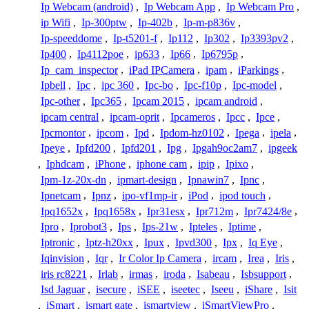
Ip Webcam (android)
,
Ip Webcam App
,
Ip Webcam Pro
,
ip Wifi
,
Ip-300ptw
,
Ip-402b
,
Ip-m-p836v
,
Ip-speeddome
,
Ip-t5201-f
,
Ip112
,
Ip302
,
Ip3393pv2
,
Ip400
,
Ip4112poe
,
ip633
,
Ip66
,
Ip6795p
,
Ip_cam_inspector
,
iPad IPCamera
,
ipam
,
iParkings
,
Ipbell
,
Ipc
,
ipc 360
,
Ipc-bo
,
Ipc-f10p
,
Ipc-model
,
Ipc-other
,
Ipc365
,
Ipcam 2015
,
ipcam android
,
ipcam central
,
ipcam-oprit
,
Ipcameros
,
Ipcc
,
Ipce
,
Ipcmontor
,
ipcom
,
Ipd
,
Ipdom-hz0102
,
Ipega
,
ipela
,
Ipeye
,
Ipfd200
,
Ipfd201
,
Ipg
,
Ipgah9oc2am7
,
ipgeek
,
Iphdcam
,
iPhone
,
iphone cam
,
ipip
,
Ipixo
,
Ipm-1z-20x-dn
,
ipmart-design
,
Ipnawin7
,
Ipnc
,
Ipnetcam
,
Ipnz
,
ipo-vf1mp-ir
,
iPod
,
ipod touch
,
Ipq1652x
,
Ipq1658x
,
Ipr31esx
,
Ipr712m
,
Ipr7424/8e
,
Ipro
,
Iprobot3
,
Ips
,
Ips-21w
,
Ipteles
,
Iptime
,
Iptronic
,
Iptz-h20xx
,
Ipux
,
Ipvd300
,
Ipx
,
Iq Eye
,
Iqinvision
,
Iqr
,
Ir Color Ip Camera
,
ircam
,
Irea
,
Iris
,
iris rc8221
,
Irlab
,
irmas
,
iroda
,
Isabeau
,
Isbsupport
,
Isd Jaguar
,
isecure
,
iSEE
,
iseetec
,
Iseeu
,
iShare
,
Isit
,
iSmart
,
ismart gate
,
ismartview
,
iSmartViewPro
,