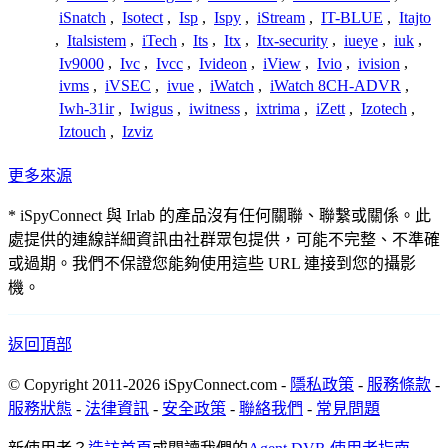
iSnatch
,
Isotect
,
Isp
,
Ispy
,
iStream
,
IT-BLUE
,
Itajto
,
Italsistem
,
iTech
,
Its
,
Itx
,
Itx-security
,
iueye
,
iuk
,
Iv9000
,
Ivc
,
Ivcc
,
Ivideon
,
iView
,
Ivio
,
ivision
,
ivms
,
iVSEC
,
ivue
,
iWatch
,
iWatch 8CH-ADVR
,
Iwh-31ir
,
Iwigus
,
iwitness
,
ixtrima
,
iZett
,
Izotech
,
Iztouch
,
Izviz
更多來源
* iSpyConnect 與 Irlab 的產品沒有任何關聯、聯繫或關係。此
處提供的連線詳細資訊由社群眾包提供，可能不完整、不準確
或過期。我們不保證您能夠使用這些 URL 連接到您的攝影
機。
返回頂部
© Copyright 2011-2026 iSpyConnect.com -
隱私政策
-
服務條款
-
服務狀態
-
法律資訊
-
安全政策
-
聯絡我們
-
常見問題