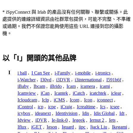
* iSpyConnect 與 Irlab 的產品沒有任何關聯、聯繫或關係。此
處提供的連線詳細資訊由社群眾包提供，可能不完整、不準確
或過期。我們不保證您能夠使用這些 URL 連接到您的攝影
機。
以「I」開頭的其他品牌
I
i ball
,
I Can See
,
i-Family
,
i-mobile
,
i-tronics
,
i-Watcher
,
I30vd
,
i3DVR
,
i3international
,
I591b6f
,
iBaby
,
Ibcam
,
iBrido
,
Icam
,
icamera
,
icami
,
Icamview
,
iCan
,
Icantek
,
iCatch
,
icatchtek
,
iclear
,
Icloudcam
,
Iclp
,
iCMS
,
Icom
,
Icon
,
iconnect
,
iControl
,
icp
,
icpe
,
iCraig
,
Icrealtime
,
Ics
,
icsee
,
icybox
,
ideanext
,
Identivision
,
Idis
,
Idis Global
,
Idt
,
Idview
,
iDVR
,
Ie-link-0
,
Iegeek
,
Iernut 2
,
Iets
,
Iflux
,
iGET
,
Igson
,
Iguard
,
iipc
,
Ijack Liu
,
Ikegami
,