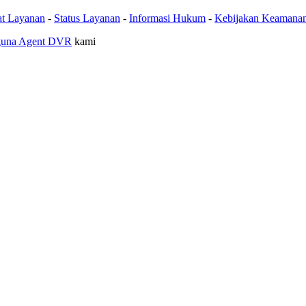
at Layanan
-
Status Layanan
-
Informasi Hukum
-
Kebijakan Keamana
guna Agent DVR
kami