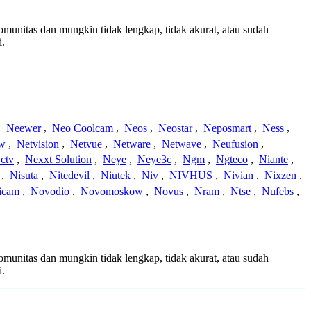
komunitas dan mungkin tidak lengkap, tidak akurat, atau sudah
i.
,
Neewer
,
Neo Coolcam
,
Neos
,
Neostar
,
Neposmart
,
Ness
,
ew
,
Netvision
,
Netvue
,
Netware
,
Netwave
,
Neufusion
,
ctv
,
Nexxt Solution
,
Neye
,
Neye3c
,
Ngm
,
Ngteco
,
Niante
,
,
Nisuta
,
Nitedevil
,
Niutek
,
Niv
,
NIVHUS
,
Nivian
,
Nixzen
,
icam
,
Novodio
,
Novomoskow
,
Novus
,
Nram
,
Ntse
,
Nufebs
,
komunitas dan mungkin tidak lengkap, tidak akurat, atau sudah
i.