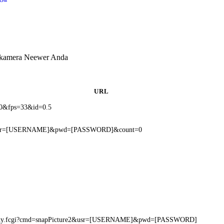
k kamera Neewer Anda
URL
30&fps=33&id=0.5
?user=[USERNAME]&pwd=[PASSWORD]&count=0
roxy.fcgi?cmd=snapPicture2&usr=[USERNAME]&pwd=[PASSWORD]