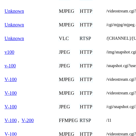
MJPEG
HTTP
Unknown
/videostream.
MJPEG
HTTP
Unknown
/cgi/mjpg/mjpeg.
VLC
RTSP
Unknown
/[CHANNEL]/[
JPEG
HTTP
v100
/img/snapshot.cg
JPEG
HTTP
v-100
/snapshot.cgi
MJPEG
HTTP
V-100
/videostream.
MJPEG
HTTP
V-100
/videostream.cgi
JPEG
HTTP
V-100
/cgi/snapshot.c
FFMPEG
RTSP
V-100
,
V-200
/11
MJPEG
HTTP
V-100
/videostream.