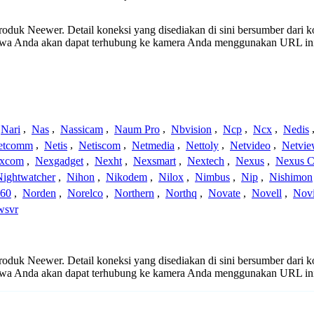
 produk Neewer. Detail koneksi yang disediakan di sini bersumber dari 
ahwa Anda akan dapat terhubung ke kamera Anda menggunakan URL in
Nari
,
Nas
,
Nassicam
,
Naum Pro
,
Nbvision
,
Ncp
,
Ncx
,
Nedis
etcomm
,
Netis
,
Netiscom
,
Netmedia
,
Nettoly
,
Netvideo
,
Netvi
xcom
,
Nexgadget
,
Nexht
,
Nexsmart
,
Nextech
,
Nexus
,
Nexus C
Nightwatcher
,
Nihon
,
Nikodem
,
Nilox
,
Nimbus
,
Nip
,
Nishimon
360
,
Norden
,
Norelco
,
Northern
,
Northq
,
Novate
,
Novell
,
Nov
wsvr
 produk Neewer. Detail koneksi yang disediakan di sini bersumber dari 
ahwa Anda akan dapat terhubung ke kamera Anda menggunakan URL in