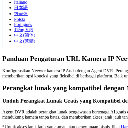
Italiano
日本語
한국어
Polski
Português
Tiếng Việt
中文(简体)
中文(繁體)
Panduan Pengaturan URL Kamera IP Nee
Konfigurasikan Neewer kamera IP Anda dengan Agent DVR. Perangka
memberikan opsi koneksi yang fleksibel di berbagai platform. Bai
Perangkat lunak yang kompatibel dengan
Unduh Perangkat Lunak Gratis yang Kompatibel d
Agent DVR adalah perangkat lunak pengawasan bertenaga AI gratis d
mendukung kamera tanpa batas, dan memberikan akses jarak jauh t
*Untuk akses jarak jauh yang aman atau penggunaan bisnis, lihat
Har