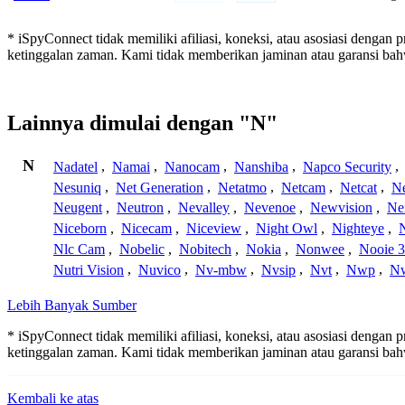
* iSpyConnect tidak memiliki afiliasi, koneksi, atau asosiasi dengan
ketinggalan zaman. Kami tidak memberikan jaminan atau garansi b
Lainnya dimulai dengan "N"
N
Nadatel
,
Namai
,
Nanocam
,
Nanshiba
,
Napco Security
,
Nesuniq
,
Net Generation
,
Netatmo
,
Netcam
,
Netcat
,
N
Neugent
,
Neutron
,
Nevalley
,
Nevenoe
,
Newvision
,
Ne
Niceborn
,
Nicecam
,
Niceview
,
Night Owl
,
Nighteye
,
Nlc Cam
,
Nobelic
,
Nobitech
,
Nokia
,
Nonwee
,
Nooie 
Nutri Vision
,
Nuvico
,
Nv-mbw
,
Nvsip
,
Nvt
,
Nwp
,
N
Lebih Banyak Sumber
* iSpyConnect tidak memiliki afiliasi, koneksi, atau asosiasi dengan
ketinggalan zaman. Kami tidak memberikan jaminan atau garansi b
Kembali ke atas