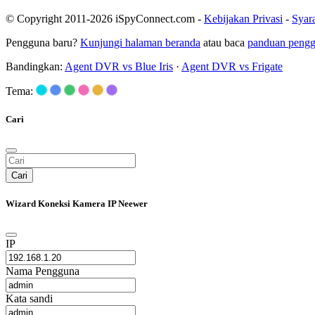
© Copyright 2011-2026 iSpyConnect.com -
Kebijakan Privasi
-
Syar
Pengguna baru?
Kunjungi halaman beranda
atau baca
panduan peng
Bandingkan:
Agent DVR vs Blue Iris
·
Agent DVR vs Frigate
Tema:
Cari
Cari
Wizard Koneksi Kamera IP Neewer
IP
Nama Pengguna
Kata sandi