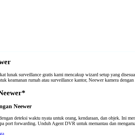
wer
t lunak surveillance gratis kami mencakup wizard setup yang dises
k untuk keamanan rumah atau surveillance kantor, Neewer kamera den
 Neewer*
engan Neewer
engan deteksi waktu nyata untuk orang, kendaraan, dan objek. Ini m
anpa port forwarding. Unduh Agent DVR untuk memantau dan mengama
ga