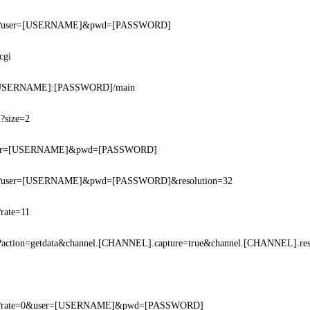
cgi?user=[USERNAME]&pwd=[PASSWORD]
cgi
USERNAME]:[PASSWORD]/main
i?size=2
?user=[USERNAME]&pwd=[PASSWORD]
cgi?user=[USERNAME]&pwd=[PASSWORD]&resolution=32
?rate=11
gi?action=getdata&channel.[CHANNEL].capture=true&channel.[CHANNEL].res
cgi?rate=0&user=[USERNAME]&pwd=[PASSWORD]