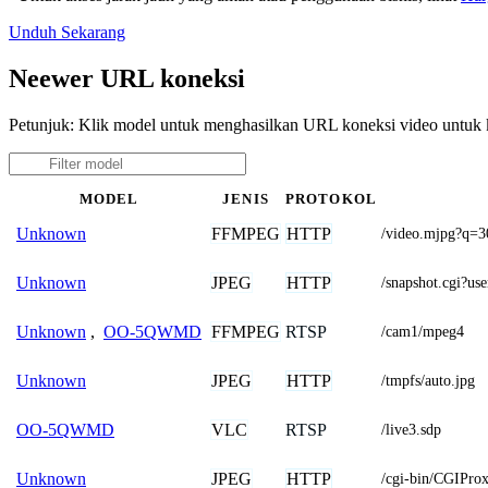
Unduh Sekarang
Neewer URL koneksi
Petunjuk: Klik model untuk menghasilkan URL koneksi video untu
MODEL
JENIS
PROTOKOL
FFMPEG
HTTP
Unknown
/video.mjpg?q=
JPEG
HTTP
Unknown
/snapshot.cgi
FFMPEG
RTSP
Unknown
,
OO-5QWMD
/cam1/mpeg4
JPEG
HTTP
Unknown
/tmpfs/auto.jpg
VLC
RTSP
OO-5QWMD
/live3.sdp
JPEG
HTTP
Unknown
/cgi-bin/CGIP