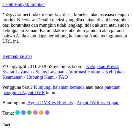
Lebih Banyak Sumber
* iSpyConnect tidak memiliki afiliasi, koneksi, atau asosiasi dengan
produk Niceview. Detail koneksi yang disediakan di sini bersumber
dari komunitas dan mungkin tidak lengkap, tidak akurat, atau sudah
ketinggalan zaman. Kami tidak memberikan jaminan atau garansi
bahwa Anda akan dapat terhubung ke kamera Anda menggunakan
URL ini.
Kembali ke atas
© Copyright 2011-2026 iSpyConnect.com -
Kebijakan Privasi
-
Syarat Layanan
-
Status Layanan
-
Informasi Hukum
-
Kebijakan
Keamanan
-
Hubungi Kami
-
FAQ
Pengguna baru?
Kunjungi halaman beranda
atau baca
panduan
pengguna Agent DVR
kami
Bandingkan:
Agent DVR vs Blue Iris
·
Agent DVR vs Frigate
Tema:
Cari