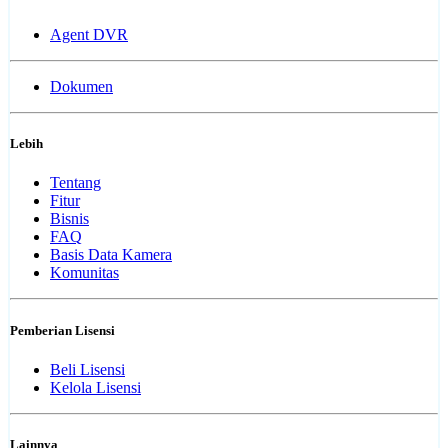
Agent DVR
Dokumen
Lebih
Tentang
Fitur
Bisnis
FAQ
Basis Data Kamera
Komunitas
Pemberian Lisensi
Beli Lisensi
Kelola Lisensi
Lainnya