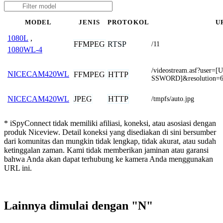
MODEL
JENIS
PROTOKOL
U
1080L
,
FFMPEG
RTSP
/11
1080WL-4
/videostream.asf?use
NICECAM420WL
FFMPEG
HTTP
SSWORD]&resolution=6
JPEG
HTTP
NICECAM420WL
/tmpfs/auto.jpg
* iSpyConnect tidak memiliki afiliasi, koneksi, atau asosiasi dengan
produk Niceview. Detail koneksi yang disediakan di sini bersumber
dari komunitas dan mungkin tidak lengkap, tidak akurat, atau sudah
ketinggalan zaman. Kami tidak memberikan jaminan atau garansi
bahwa Anda akan dapat terhubung ke kamera Anda menggunakan
URL ini.
Lainnya dimulai dengan "N"