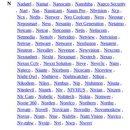
N
Nadatel
,
Namai
,
Nanocam
,
Nanshiba
,
Napco Security
,
Nari
,
Nas
,
Nassicam
,
Naum Pro
,
Nbvision
,
Ncp
,
Ncx
,
Nedis
,
Neewer
,
Neo Coolcam
,
Neos
,
Neostar
,
Neposmart
,
Ness
,
Nesuniq
,
Net Generation
,
Netatmo
,
Netcam
,
Netcat
,
Netcomm
,
Netis
,
Netiscom
,
Netmedia
,
Nettoly
,
Netvideo
,
Netview
,
Netvision
,
Netvue
,
Netware
,
Netwave
,
Neufusion
,
Neugent
,
Neutron
,
Nevalley
,
Nevenoe
,
Newvision
,
Nexcom
,
Nexgadget
,
Nexht
,
Nexsmart
,
Nextech
,
Nexus
,
Nexus Cctv
,
Nexxt Solution
,
Neye
,
Neye3c
,
Ngm
,
Ngteco
,
Niante
,
Niceborn
,
Nicecam
,
Niceview
,
Night Owl
,
Nighteye
,
Nightwatcher
,
Nihon
,
Nikodem
,
Nilox
,
Nimbus
,
Nip
,
Nishimon
,
Nisuta
,
Nitedevil
,
Niutek
,
Niv
,
NIVHUS
,
Nivian
,
Nixzen
,
Nlc Cam
,
Nobelic
,
Nobitech
,
Nokia
,
Nonwee
,
Nooie 360
,
Norden
,
Norelco
,
Northern
,
Northq
,
Novate
,
Novell
,
Novicam
,
Novodio
,
Novomoskow
,
Novus
,
Nram
,
Ntse
,
Nufebs
,
Nutri Vision
,
Nuvico
,
Nv-mbw
,
Nvsip
,
Nvt
,
Nwp
,
Nwsvr