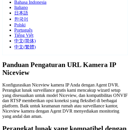
Bahasa Indonesia
Italiano
日本語
한국어
Polski
Português
Tiếng Việt
中文(简体)
中文(繁體)
Panduan Pengaturan URL Kamera IP
Niceview
Konfigurasikan Niceview kamera IP Anda dengan Agent DVR.
Perangkat lunak surveillance gratis kami mencakup wizard setup
yang disesuaikan untuk model Niceview, dan kompatibilitas ONVIF
dan RTSP memberikan opsi koneksi yang fleksibel di berbagai
platform. Baik untuk keamanan rumah atau surveillance kantor,
Niceview kamera dengan Agent DVR menyediakan monitoring
yang andal dan aman.
Perangkat lunak yang kompatibel dengan