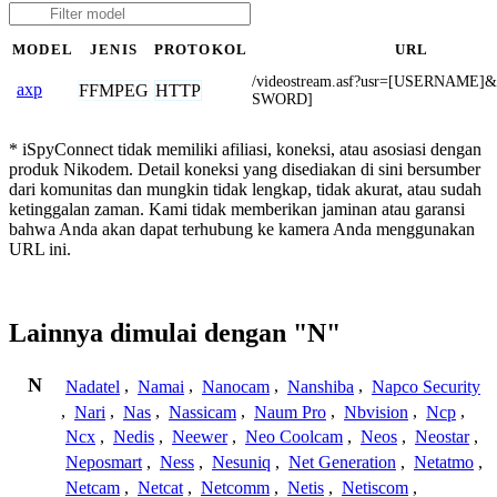
MODEL
JENIS
PROTOKOL
URL
/videostream.asf?usr=[USERNAME]
axp
FFMPEG
HTTP
SWORD]
* iSpyConnect tidak memiliki afiliasi, koneksi, atau asosiasi dengan
produk Nikodem. Detail koneksi yang disediakan di sini bersumber
dari komunitas dan mungkin tidak lengkap, tidak akurat, atau sudah
ketinggalan zaman. Kami tidak memberikan jaminan atau garansi
bahwa Anda akan dapat terhubung ke kamera Anda menggunakan
URL ini.
Lainnya dimulai dengan "N"
N
Nadatel
,
Namai
,
Nanocam
,
Nanshiba
,
Napco Security
,
Nari
,
Nas
,
Nassicam
,
Naum Pro
,
Nbvision
,
Ncp
,
Ncx
,
Nedis
,
Neewer
,
Neo Coolcam
,
Neos
,
Neostar
,
Neposmart
,
Ness
,
Nesuniq
,
Net Generation
,
Netatmo
,
Netcam
,
Netcat
,
Netcomm
,
Netis
,
Netiscom
,