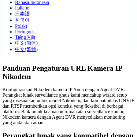
Bahasa Indonesia
Italiano
日本語
한국어
Polski
Português
Tiếng Việt
中文(简体)
中文(繁體)
Panduan Pengaturan URL Kamera IP
Nikodem
Konfigurasikan Nikodem kamera IP Anda dengan Agent DVR.
Perangkat lunak surveillance gratis kami mencakup wizard setup
yang disesuaikan untuk model Nikodem, dan kompatibilitas ONVIF
dan RTSP memberikan opsi koneksi yang fleksibel di berbagai
platform. Baik untuk keamanan rumah atau surveillance kantor,
Nikodem kamera dengan Agent DVR menyediakan monitoring
yang andal dan aman.
Perangkat lunak yang kompatibel dengan