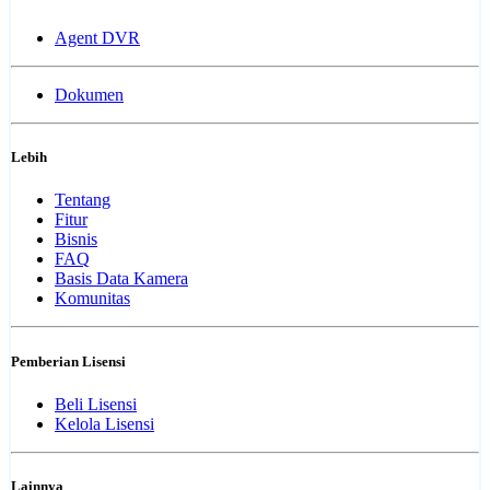
Agent DVR
Dokumen
Lebih
Tentang
Fitur
Bisnis
FAQ
Basis Data Kamera
Komunitas
Pemberian Lisensi
Beli Lisensi
Kelola Lisensi
Lainnya