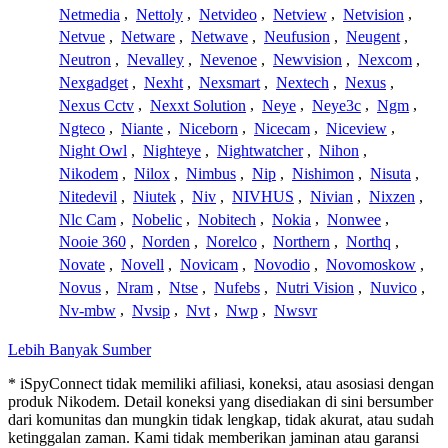
Netmedia
,
Nettoly
,
Netvideo
,
Netview
,
Netvision
,
Netvue
,
Netware
,
Netwave
,
Neufusion
,
Neugent
,
Neutron
,
Nevalley
,
Nevenoe
,
Newvision
,
Nexcom
,
Nexgadget
,
Nexht
,
Nexsmart
,
Nextech
,
Nexus
,
Nexus Cctv
,
Nexxt Solution
,
Neye
,
Neye3c
,
Ngm
,
Ngteco
,
Niante
,
Niceborn
,
Nicecam
,
Niceview
,
Night Owl
,
Nighteye
,
Nightwatcher
,
Nihon
,
Nikodem
,
Nilox
,
Nimbus
,
Nip
,
Nishimon
,
Nisuta
,
Nitedevil
,
Niutek
,
Niv
,
NIVHUS
,
Nivian
,
Nixzen
,
Nlc Cam
,
Nobelic
,
Nobitech
,
Nokia
,
Nonwee
,
Nooie 360
,
Norden
,
Norelco
,
Northern
,
Northq
,
Novate
,
Novell
,
Novicam
,
Novodio
,
Novomoskow
,
Novus
,
Nram
,
Ntse
,
Nufebs
,
Nutri Vision
,
Nuvico
,
Nv-mbw
,
Nvsip
,
Nvt
,
Nwp
,
Nwsvr
Lebih Banyak Sumber
* iSpyConnect tidak memiliki afiliasi, koneksi, atau asosiasi dengan
produk Nikodem. Detail koneksi yang disediakan di sini bersumber
dari komunitas dan mungkin tidak lengkap, tidak akurat, atau sudah
ketinggalan zaman. Kami tidak memberikan jaminan atau garansi