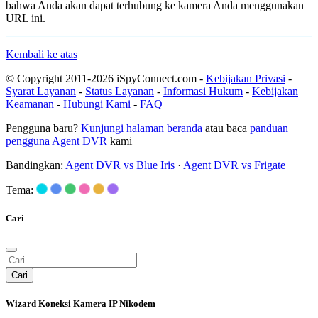
bahwa Anda akan dapat terhubung ke kamera Anda menggunakan
URL ini.
Kembali ke atas
© Copyright 2011-2026 iSpyConnect.com -
Kebijakan Privasi
-
Syarat Layanan
-
Status Layanan
-
Informasi Hukum
-
Kebijakan
Keamanan
-
Hubungi Kami
-
FAQ
Pengguna baru?
Kunjungi halaman beranda
atau baca
panduan
pengguna Agent DVR
kami
Bandingkan:
Agent DVR vs Blue Iris
·
Agent DVR vs Frigate
Tema:
Cari
Cari
Wizard Koneksi Kamera IP Nikodem