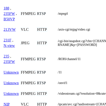
188
,
FFMPEG
RTSP
235FW
,
/mpeg4
B50VP
VLC
HTTP
213VW
/axis-cgi/mjpg/video.cgi
231F
,
/cgi-bin/snapshot.cgi?chn=[CH
JPEG
HTTP
RNAME]&p=[PASSWORD]
N-view
235
,
FFMPEG
RTSP
/ROH/channel/11
235FW
FFMPEG
RTSP
Unknown
/11
FFMPEG
RTSP
Unknown
/onvif1
FFMPEG
HTTP
Unknown
/videostream.cgi?resolution=8&rat
VLC
HTTP
NIP
/ipcam/avc.cgi?audiostream=[CH