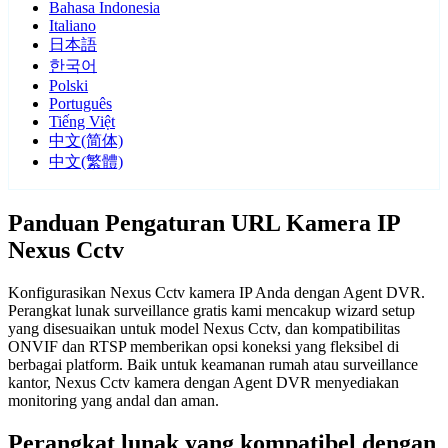
Bahasa Indonesia
Italiano
日本語
한국어
Polski
Português
Tiếng Việt
中文(简体)
中文(繁體)
Panduan Pengaturan URL Kamera IP
Nexus Cctv
Konfigurasikan Nexus Cctv kamera IP Anda dengan Agent DVR.
Perangkat lunak surveillance gratis kami mencakup wizard setup
yang disesuaikan untuk model Nexus Cctv, dan kompatibilitas
ONVIF dan RTSP memberikan opsi koneksi yang fleksibel di
berbagai platform. Baik untuk keamanan rumah atau surveillance
kantor, Nexus Cctv kamera dengan Agent DVR menyediakan
monitoring yang andal dan aman.
Perangkat lunak yang kompatibel dengan