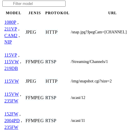
MODEL
JENIS
PROTOKOL
URL
1080P
,
211VP
,
JPEG
HTTP
/snap.jpg?JpegCam=[CHANNEL]
CAM2
,
NIP
115VP
,
FFMPEG
RTSP
115VW
,
/Streaming/Channels/1
219DB
JPEG
HTTP
115VW
/img/snapshot.cgi?size=2
115VW
,
FFMPEG
RTSP
/ucast/12
235FW
152FW
,
FFMPEG
RTSP
2004PD
,
/ucast/11
235FW