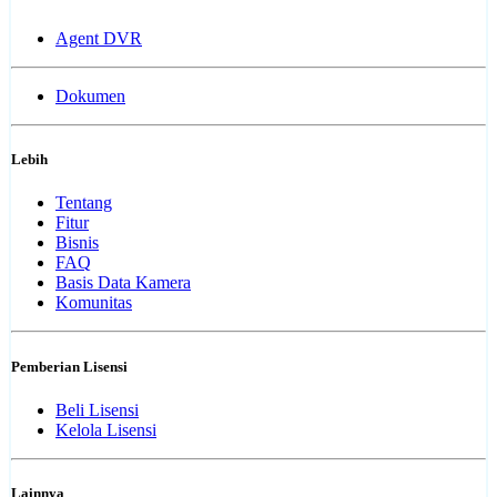
Agent DVR
Dokumen
Lebih
Tentang
Fitur
Bisnis
FAQ
Basis Data Kamera
Komunitas
Pemberian Lisensi
Beli Lisensi
Kelola Lisensi
Lainnya