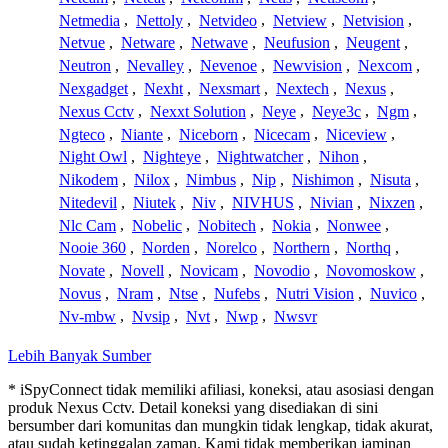
Netmedia
,
Nettoly
,
Netvideo
,
Netview
,
Netvision
,
Netvue
,
Netware
,
Netwave
,
Neufusion
,
Neugent
,
Neutron
,
Nevalley
,
Nevenoe
,
Newvision
,
Nexcom
,
Nexgadget
,
Nexht
,
Nexsmart
,
Nextech
,
Nexus
,
Nexus Cctv
,
Nexxt Solution
,
Neye
,
Neye3c
,
Ngm
,
Ngteco
,
Niante
,
Niceborn
,
Nicecam
,
Niceview
,
Night Owl
,
Nighteye
,
Nightwatcher
,
Nihon
,
Nikodem
,
Nilox
,
Nimbus
,
Nip
,
Nishimon
,
Nisuta
,
Nitedevil
,
Niutek
,
Niv
,
NIVHUS
,
Nivian
,
Nixzen
,
Nlc Cam
,
Nobelic
,
Nobitech
,
Nokia
,
Nonwee
,
Nooie 360
,
Norden
,
Norelco
,
Northern
,
Northq
,
Novate
,
Novell
,
Novicam
,
Novodio
,
Novomoskow
,
Novus
,
Nram
,
Ntse
,
Nufebs
,
Nutri Vision
,
Nuvico
,
Nv-mbw
,
Nvsip
,
Nvt
,
Nwp
,
Nwsvr
Lebih Banyak Sumber
* iSpyConnect tidak memiliki afiliasi, koneksi, atau asosiasi dengan
produk Nexus Cctv. Detail koneksi yang disediakan di sini
bersumber dari komunitas dan mungkin tidak lengkap, tidak akurat,
atau sudah ketinggalan zaman. Kami tidak memberikan jaminan