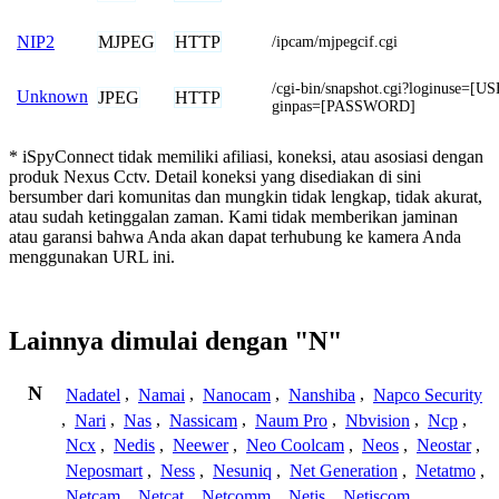
MJPEG
HTTP
NIP2
/ipcam/mjpegcif.cgi
/cgi-bin/snapshot.cgi?loginuse=
Unknown
JPEG
HTTP
ginpas=[PASSWORD]
* iSpyConnect tidak memiliki afiliasi, koneksi, atau asosiasi dengan
produk Nexus Cctv. Detail koneksi yang disediakan di sini
bersumber dari komunitas dan mungkin tidak lengkap, tidak akurat,
atau sudah ketinggalan zaman. Kami tidak memberikan jaminan
atau garansi bahwa Anda akan dapat terhubung ke kamera Anda
menggunakan URL ini.
Lainnya dimulai dengan "N"
N
Nadatel
,
Namai
,
Nanocam
,
Nanshiba
,
Napco Security
,
Nari
,
Nas
,
Nassicam
,
Naum Pro
,
Nbvision
,
Ncp
,
Ncx
,
Nedis
,
Neewer
,
Neo Coolcam
,
Neos
,
Neostar
,
Neposmart
,
Ness
,
Nesuniq
,
Net Generation
,
Netatmo
,
Netcam
,
Netcat
,
Netcomm
,
Netis
,
Netiscom
,