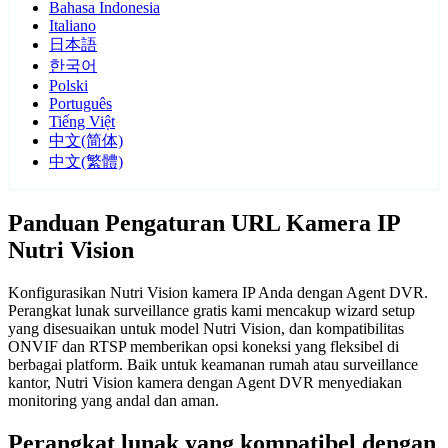
Bahasa Indonesia
Italiano
日本語
한국어
Polski
Português
Tiếng Việt
中文(简体)
中文(繁體)
Panduan Pengaturan URL Kamera IP
Nutri Vision
Konfigurasikan Nutri Vision kamera IP Anda dengan Agent DVR.
Perangkat lunak surveillance gratis kami mencakup wizard setup
yang disesuaikan untuk model Nutri Vision, dan kompatibilitas
ONVIF dan RTSP memberikan opsi koneksi yang fleksibel di
berbagai platform. Baik untuk keamanan rumah atau surveillance
kantor, Nutri Vision kamera dengan Agent DVR menyediakan
monitoring yang andal dan aman.
Perangkat lunak yang kompatibel dengan