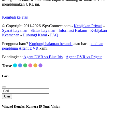
menggunakan URL ini.
Kembali ke atas
© Copyright 2011-2026 iSpyConnect.com -
Kebijakan Privasi
-
Syarat Layanan
-
Status Layanan
-
Informasi Hukum
-
Kebijakan
Keamanan
-
Hubungi Kami
-
FAQ
Pengguna baru?
Kunjungi halaman beranda
atau baca
panduan
pengguna Agent DVR
kami
Bandingkan:
Agent DVR vs Blue Iris
·
Agent DVR vs Frigate
Tema:
Cari
Cari
Wizard Koneksi Kamera IP Nutri Vision