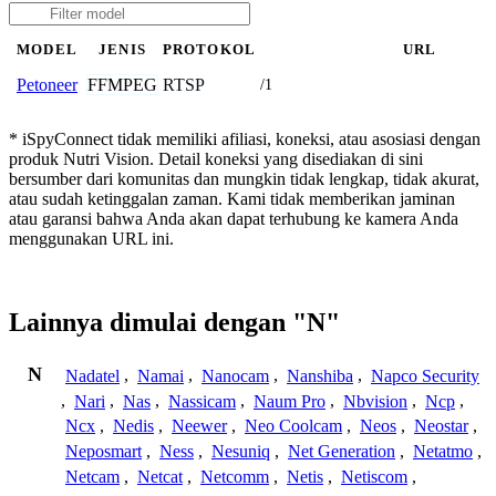
MODEL
JENIS
PROTOKOL
URL
FFMPEG
RTSP
Petoneer
/1
* iSpyConnect tidak memiliki afiliasi, koneksi, atau asosiasi dengan
produk Nutri Vision. Detail koneksi yang disediakan di sini
bersumber dari komunitas dan mungkin tidak lengkap, tidak akurat,
atau sudah ketinggalan zaman. Kami tidak memberikan jaminan
atau garansi bahwa Anda akan dapat terhubung ke kamera Anda
menggunakan URL ini.
Lainnya dimulai dengan "N"
N
Nadatel
,
Namai
,
Nanocam
,
Nanshiba
,
Napco Security
,
Nari
,
Nas
,
Nassicam
,
Naum Pro
,
Nbvision
,
Ncp
,
Ncx
,
Nedis
,
Neewer
,
Neo Coolcam
,
Neos
,
Neostar
,
Neposmart
,
Ness
,
Nesuniq
,
Net Generation
,
Netatmo
,
Netcam
,
Netcat
,
Netcomm
,
Netis
,
Netiscom
,