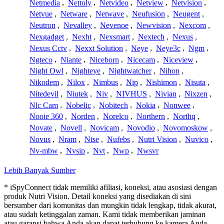
Netmedia
,
Nettoly
,
Netvideo
,
Netview
,
Netvision
,
Netvue
,
Netware
,
Netwave
,
Neufusion
,
Neugent
,
Neutron
,
Nevalley
,
Nevenoe
,
Newvision
,
Nexcom
,
Nexgadget
,
Nexht
,
Nexsmart
,
Nextech
,
Nexus
,
Nexus Cctv
,
Nexxt Solution
,
Neye
,
Neye3c
,
Ngm
,
Ngteco
,
Niante
,
Niceborn
,
Nicecam
,
Niceview
,
Night Owl
,
Nighteye
,
Nightwatcher
,
Nihon
,
Nikodem
,
Nilox
,
Nimbus
,
Nip
,
Nishimon
,
Nisuta
,
Nitedevil
,
Niutek
,
Niv
,
NIVHUS
,
Nivian
,
Nixzen
,
Nlc Cam
,
Nobelic
,
Nobitech
,
Nokia
,
Nonwee
,
Nooie 360
,
Norden
,
Norelco
,
Northern
,
Northq
,
Novate
,
Novell
,
Novicam
,
Novodio
,
Novomoskow
,
Novus
,
Nram
,
Ntse
,
Nufebs
,
Nutri Vision
,
Nuvico
,
Nv-mbw
,
Nvsip
,
Nvt
,
Nwp
,
Nwsvr
Lebih Banyak Sumber
* iSpyConnect tidak memiliki afiliasi, koneksi, atau asosiasi dengan
produk Nutri Vision. Detail koneksi yang disediakan di sini
bersumber dari komunitas dan mungkin tidak lengkap, tidak akurat,
atau sudah ketinggalan zaman. Kami tidak memberikan jaminan
atau garansi bahwa Anda akan dapat terhubung ke kamera Anda