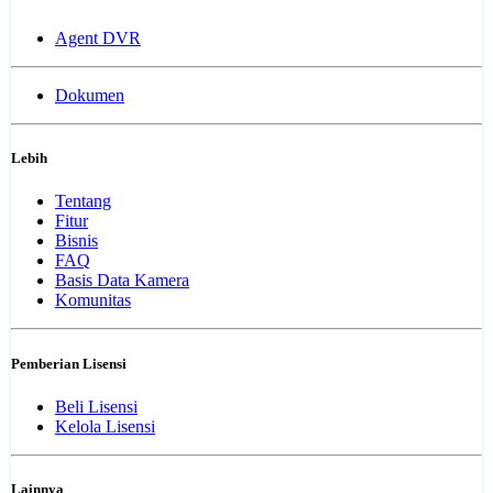
Agent DVR
Dokumen
Lebih
Tentang
Fitur
Bisnis
FAQ
Basis Data Kamera
Komunitas
Pemberian Lisensi
Beli Lisensi
Kelola Lisensi
Lainnya