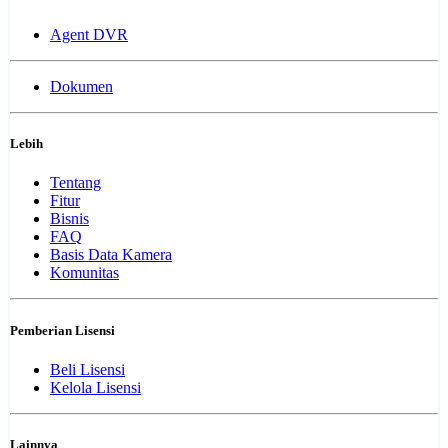
Agent DVR
Dokumen
Lebih
Tentang
Fitur
Bisnis
FAQ
Basis Data Kamera
Komunitas
Pemberian Lisensi
Beli Lisensi
Kelola Lisensi
Lainnya