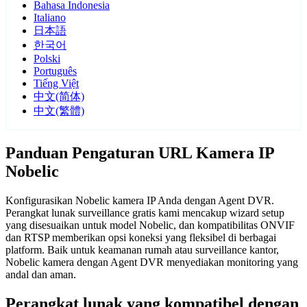
Bahasa Indonesia
Italiano
日本語
한국어
Polski
Português
Tiếng Việt
中文(简体)
中文(繁體)
Panduan Pengaturan URL Kamera IP
Nobelic
Konfigurasikan Nobelic kamera IP Anda dengan Agent DVR.
Perangkat lunak surveillance gratis kami mencakup wizard setup
yang disesuaikan untuk model Nobelic, dan kompatibilitas ONVIF
dan RTSP memberikan opsi koneksi yang fleksibel di berbagai
platform. Baik untuk keamanan rumah atau surveillance kantor,
Nobelic kamera dengan Agent DVR menyediakan monitoring yang
andal dan aman.
Perangkat lunak yang kompatibel dengan