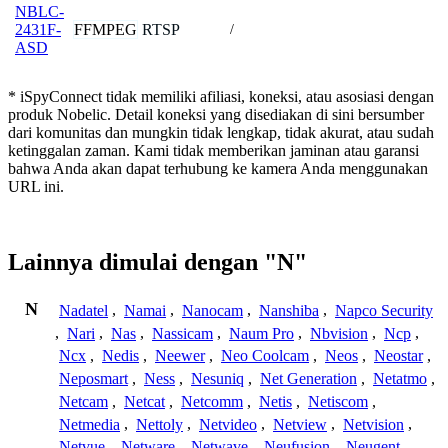
NBLC-
FFMPEG
RTSP
2431F-
/
ASD
* iSpyConnect tidak memiliki afiliasi, koneksi, atau asosiasi dengan
produk Nobelic. Detail koneksi yang disediakan di sini bersumber
dari komunitas dan mungkin tidak lengkap, tidak akurat, atau sudah
ketinggalan zaman. Kami tidak memberikan jaminan atau garansi
bahwa Anda akan dapat terhubung ke kamera Anda menggunakan
URL ini.
Lainnya dimulai dengan "N"
N
Nadatel
,
Namai
,
Nanocam
,
Nanshiba
,
Napco Security
,
Nari
,
Nas
,
Nassicam
,
Naum Pro
,
Nbvision
,
Ncp
,
Ncx
,
Nedis
,
Neewer
,
Neo Coolcam
,
Neos
,
Neostar
,
Neposmart
,
Ness
,
Nesuniq
,
Net Generation
,
Netatmo
,
Netcam
,
Netcat
,
Netcomm
,
Netis
,
Netiscom
,
Netmedia
,
Nettoly
,
Netvideo
,
Netview
,
Netvision
,
Netvue
,
Netware
,
Netwave
,
Neufusion
,
Neugent
,