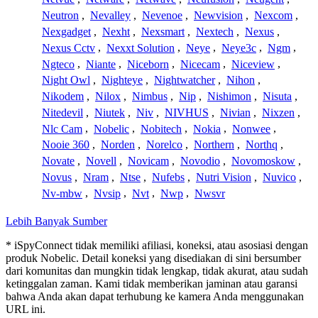
Neutron
,
Nevalley
,
Nevenoe
,
Newvision
,
Nexcom
,
Nexgadget
,
Nexht
,
Nexsmart
,
Nextech
,
Nexus
,
Nexus Cctv
,
Nexxt Solution
,
Neye
,
Neye3c
,
Ngm
,
Ngteco
,
Niante
,
Niceborn
,
Nicecam
,
Niceview
,
Night Owl
,
Nighteye
,
Nightwatcher
,
Nihon
,
Nikodem
,
Nilox
,
Nimbus
,
Nip
,
Nishimon
,
Nisuta
,
Nitedevil
,
Niutek
,
Niv
,
NIVHUS
,
Nivian
,
Nixzen
,
Nlc Cam
,
Nobelic
,
Nobitech
,
Nokia
,
Nonwee
,
Nooie 360
,
Norden
,
Norelco
,
Northern
,
Northq
,
Novate
,
Novell
,
Novicam
,
Novodio
,
Novomoskow
,
Novus
,
Nram
,
Ntse
,
Nufebs
,
Nutri Vision
,
Nuvico
,
Nv-mbw
,
Nvsip
,
Nvt
,
Nwp
,
Nwsvr
Lebih Banyak Sumber
* iSpyConnect tidak memiliki afiliasi, koneksi, atau asosiasi dengan
produk Nobelic. Detail koneksi yang disediakan di sini bersumber
dari komunitas dan mungkin tidak lengkap, tidak akurat, atau sudah
ketinggalan zaman. Kami tidak memberikan jaminan atau garansi
bahwa Anda akan dapat terhubung ke kamera Anda menggunakan
URL ini.