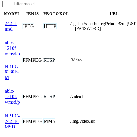
MODEL
JENIS
PROTOKOL
URL
2421f-
/cgi-bin/snapshot.cgi?chn=0&u=[
JPEG
HTTP
p=[PASSWORD]
msd
nblc-
1210f-
wmsd/p
,
FFMPEG
RTSP
/Video
NBLC-
6230F-
M
nblc-
FFMPEG
RTSP
1210f-
/video1
wmsd/p
NBLC-
FFMPEG
MMS
2421F-
/img/video.asf
MSD