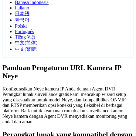
Bahasa Indonesia
Italiano
日本語
한국어
Polski
Português
Tiếng Việt
中文(简体)
中文(繁體)
Panduan Pengaturan URL Kamera IP
Neye
Konfigurasikan Neye kamera IP Anda dengan Agent DVR.
Perangkat lunak surveillance gratis kami mencakup wizard setup
yang disesuaikan untuk model Neye, dan kompatibilitas ONVIF
dan RTSP memberikan opsi koneksi yang fleksibel di berbagai
platform. Baik untuk keamanan rumah atau surveillance kantor,
Neye kamera dengan Agent DVR menyediakan monitoring yang
andal dan aman.
Perangkat lunak yang kompatibel dengan