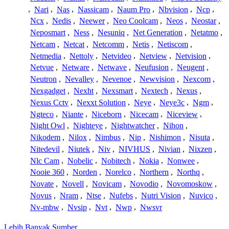
,
Nari
,
Nas
,
Nassicam
,
Naum Pro
,
Nbvision
,
Ncp
,
Ncx
,
Nedis
,
Neewer
,
Neo Coolcam
,
Neos
,
Neostar
,
Neposmart
,
Ness
,
Nesuniq
,
Net Generation
,
Netatmo
,
Netcam
,
Netcat
,
Netcomm
,
Netis
,
Netiscom
,
Netmedia
,
Nettoly
,
Netvideo
,
Netview
,
Netvision
,
Netvue
,
Netware
,
Netwave
,
Neufusion
,
Neugent
,
Neutron
,
Nevalley
,
Nevenoe
,
Newvision
,
Nexcom
,
Nexgadget
,
Nexht
,
Nexsmart
,
Nextech
,
Nexus
,
Nexus Cctv
,
Nexxt Solution
,
Neye
,
Neye3c
,
Ngm
,
Ngteco
,
Niante
,
Niceborn
,
Nicecam
,
Niceview
,
Night Owl
,
Nighteye
,
Nightwatcher
,
Nihon
,
Nikodem
,
Nilox
,
Nimbus
,
Nip
,
Nishimon
,
Nisuta
,
Nitedevil
,
Niutek
,
Niv
,
NIVHUS
,
Nivian
,
Nixzen
,
Nlc Cam
,
Nobelic
,
Nobitech
,
Nokia
,
Nonwee
,
Nooie 360
,
Norden
,
Norelco
,
Northern
,
Northq
,
Novate
,
Novell
,
Novicam
,
Novodio
,
Novomoskow
,
Novus
,
Nram
,
Ntse
,
Nufebs
,
Nutri Vision
,
Nuvico
,
Nv-mbw
,
Nvsip
,
Nvt
,
Nwp
,
Nwsvr
Lebih Banyak Sumber