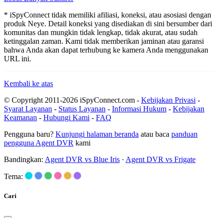
* iSpyConnect tidak memiliki afiliasi, koneksi, atau asosiasi dengan
produk Neye. Detail koneksi yang disediakan di sini bersumber dari
komunitas dan mungkin tidak lengkap, tidak akurat, atau sudah
ketinggalan zaman. Kami tidak memberikan jaminan atau garansi
bahwa Anda akan dapat terhubung ke kamera Anda menggunakan
URL ini.
Kembali ke atas
© Copyright 2011-2026 iSpyConnect.com -
Kebijakan Privasi
-
Syarat Layanan
-
Status Layanan
-
Informasi Hukum
-
Kebijakan
Keamanan
-
Hubungi Kami
-
FAQ
Pengguna baru?
Kunjungi halaman beranda
atau baca
panduan
pengguna Agent DVR
kami
Bandingkan:
Agent DVR vs Blue Iris
·
Agent DVR vs Frigate
Tema:
Cari