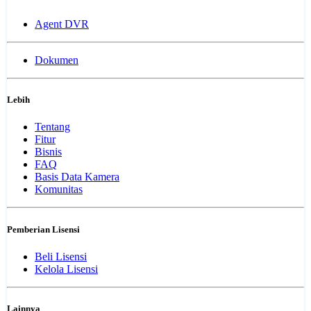
Agent DVR
Dokumen
Lebih
Tentang
Fitur
Bisnis
FAQ
Basis Data Kamera
Komunitas
Pemberian Lisensi
Beli Lisensi
Kelola Lisensi
Lainnya