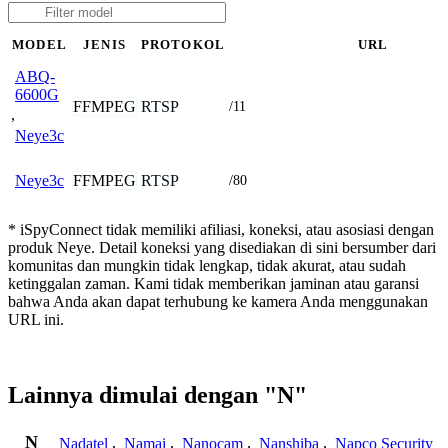
MODEL
JENIS
PROTOKOL
URL
ABQ-
6600G
FFMPEG
RTSP
/11
,
Neye3c
FFMPEG
RTSP
Neye3c
/80
* iSpyConnect tidak memiliki afiliasi, koneksi, atau asosiasi dengan
produk Neye. Detail koneksi yang disediakan di sini bersumber dari
komunitas dan mungkin tidak lengkap, tidak akurat, atau sudah
ketinggalan zaman. Kami tidak memberikan jaminan atau garansi
bahwa Anda akan dapat terhubung ke kamera Anda menggunakan
URL ini.
Lainnya dimulai dengan "N"
N
Nadatel
,
Namai
,
Nanocam
,
Nanshiba
,
Napco Security