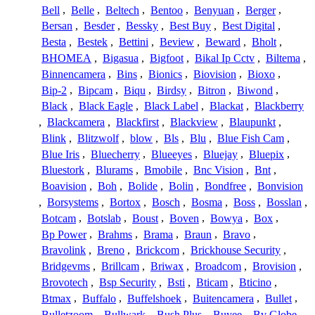
Bell
,
Belle
,
Beltech
,
Bentoo
,
Benyuan
,
Berger
,
Bersan
,
Besder
,
Bessky
,
Best Buy
,
Best Digital
,
Besta
,
Bestek
,
Bettini
,
Beview
,
Beward
,
Bholt
,
BHOMEA
,
Bigasua
,
Bigfoot
,
Bikal Ip Cctv
,
Biltema
,
Binnencamera
,
Bins
,
Bionics
,
Biovision
,
Bioxo
,
Bip-2
,
Bipcam
,
Biqu
,
Birdsy
,
Bitron
,
Biwond
,
Black
,
Black Eagle
,
Black Label
,
Blackat
,
Blackberry
,
Blackcamera
,
Blackfirst
,
Blackview
,
Blaupunkt
,
Blink
,
Blitzwolf
,
blow
,
Bls
,
Blu
,
Blue Fish Cam
,
Blue Iris
,
Bluecherry
,
Blueeyes
,
Bluejay
,
Bluepix
,
Bluestork
,
Blurams
,
Bmobile
,
Bnc Vision
,
Bnt
,
Boavision
,
Boh
,
Bolide
,
Bolin
,
Bondfree
,
Bonvision
,
Borsystems
,
Bortox
,
Bosch
,
Bosma
,
Boss
,
Bosslan
,
Botcam
,
Botslab
,
Boust
,
Boven
,
Bowya
,
Box
,
Bp Power
,
Brahms
,
Brama
,
Braun
,
Bravo
,
Bravolink
,
Breno
,
Brickcom
,
Brickhouse Security
,
Bridgevms
,
Brillcam
,
Briwax
,
Broadcom
,
Brovision
,
Brovotech
,
Bsp Security
,
Bsti
,
Bticam
,
Bticino
,
Btmax
,
Buffalo
,
Buffelshoek
,
Buitencamera
,
Bullet
,
Bulletzoom
,
Bullwark
,
Bush Plus
,
Buyee
,
Bv Globe
,