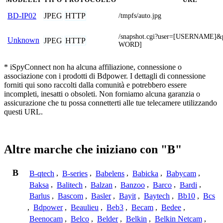
JPEG
HTTP
BD-IP02
/tmpfs/auto.jpg
/snapshot.cgi?user=[USERNAME]
Unknown
JPEG
HTTP
WORD]
* iSpyConnect non ha alcuna affiliazione, connessione o
associazione con i prodotti di Bdpower. I dettagli di connessione
forniti qui sono raccolti dalla comunità e potrebbero essere
incompleti, inesatti o obsoleti. Non forniamo alcuna garanzia o
assicurazione che tu possa connetterti alle tue telecamere utilizzando
questi URL.
Altre marche che iniziano con "B"
B
B-qtech
,
B-series
,
Babelens
,
Babicka
,
Babycam
,
Baksa
,
Balitech
,
Balzan
,
Banzoo
,
Barco
,
Bardi
,
Barlus
,
Bascom
,
Basler
,
Bayit
,
Baytech
,
Bb10
,
Bcs
,
Bdpower
,
Beaulieu
,
Beb3
,
Becam
,
Bedee
,
Beenocam
,
Belco
,
Belder
,
Belkin
,
Belkin Netcam
,