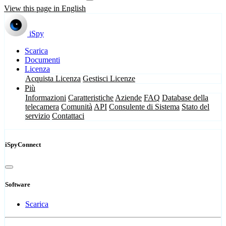
View this page in English
iSpy
Scarica
Documenti
Licenza
Acquista Licenza
Gestisci Licenze
Più
Informazioni
Caratteristiche
Aziende
FAQ
Database della
telecamera
Comunità
API
Consulente di Sistema
Stato del
servizio
Contattaci
iSpyConnect
Software
Scarica