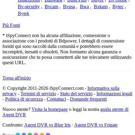
Bv-security
,
Bvcam
,
Bvusa
,
Bwa
,
Bxkam
,
Bytec
,
Bytek
Più Fonti
* iSpyConnect non ha alcuna affiliazione, connessione o
associazione con i prodotti di Bdpower. I dettagli di connessione
forniti qui sono raccolti dalla comunità e potrebbero essere
incompleti, inesatti o obsoleti. Non forniamo alcuna garanzia o
assicurazione che tu possa connetterti alle tue telecamere utilizzando
questi URL.
Torna all'inizio
© Copyright 2011-2026 iSpyConnect.com -
Informativa sulla
privacy
-
Termini di servizio
-
Stato del servizio
-
Informazioni legali
-
Politica di sicurezza
-
Contattaci
-
Domande frequenti
Nuovo utente?
Visita la homepage
o leggi la nostra
guida utente di
Agent DVR
Confronto:
Agent DVR vs Blue Iris
·
Agent DVR vs Frigate