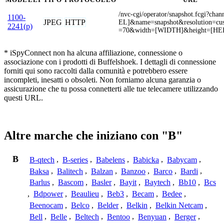
/nvc-cgi/operator/snapshot.fcgi?c
1100-
JPEG
HTTP
EL]&name=snapshot&resolution=cu
2241(p)
=70&width=[WIDTH]&height=[HE
* iSpyConnect non ha alcuna affiliazione, connessione o
associazione con i prodotti di Buffelshoek. I dettagli di connessione
forniti qui sono raccolti dalla comunità e potrebbero essere
incompleti, inesatti o obsoleti. Non forniamo alcuna garanzia o
assicurazione che tu possa connetterti alle tue telecamere utilizzando
questi URL.
Altre marche che iniziano con "B"
B
B-qtech
,
B-series
,
Babelens
,
Babicka
,
Babycam
,
Baksa
,
Balitech
,
Balzan
,
Banzoo
,
Barco
,
Bardi
,
Barlus
,
Bascom
,
Basler
,
Bayit
,
Baytech
,
Bb10
,
Bcs
,
Bdpower
,
Beaulieu
,
Beb3
,
Becam
,
Bedee
,
Beenocam
,
Belco
,
Belder
,
Belkin
,
Belkin Netcam
,
Bell
,
Belle
,
Beltech
,
Bentoo
,
Benyuan
,
Berger
,