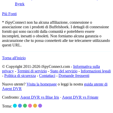
Bytek
Più Fonti
* iSpyConnect non ha alcuna affiliazione, connessione o
associazione con i prodotti di Buffelshoek. I dettagli di connessione
forniti qui sono raccolti dalla comunità e potrebbero essere
incompleti, inesatti o obsoleti. Non forniamo alcuna garanzia o
assicurazione che tu possa connetterti alle tue telecamere utilizzando
questi URL.
Torna all'inizio
© Copyright 2011-2026 iSpyConnect.com -
Informativa sulla
privacy
-
Termini di servizio
-
Stato del servizio
-
Informazioni legali
-
Politica di sicurezza
-
Contattaci
-
Domande frequenti
Nuovo utente?
Visita la homepage
o leggi la nostra
guida utente di
Agent DVR
Confronto:
Agent DVR vs Blue Iris
·
Agent DVR vs Frigate
Tema: