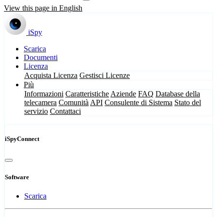
View this page in English
iSpy
Scarica
Documenti
Licenza
Acquista Licenza
Gestisci Licenze
Più
Informazioni
Caratteristiche
Aziende
FAQ
Database della
telecamera
Comunità
API
Consulente di Sistema
Stato del
servizio
Contattaci
iSpyConnect
Software
Scarica