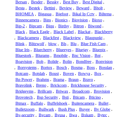
Bersan
,
Besder
,
Bessky
,
Best Buy
,
Best Digital
,
Besta
,
Bestek
,
Bettini
,
Beview
,
Beward
,
Bholt
,
BHOMEA
,
Bigasua
,
Bigfoot
,
Bikal Ip Cctv
,
Biltema
,
Binnencamera
,
Bins
,
Bionics
,
Biovision
,
Bioxo
,
Bip-2
,
Bipcam
,
Biqu
,
Birdsy
,
Bitron
,
Biwond
,
Black
,
Black Eagle
,
Black Label
,
Blackat
,
Blackberry
,
Blackcamera
,
Blackfirst
,
Blackview
,
Blaupunkt
,
Blink
,
Blitzwolf
,
blow
,
Bls
,
Blu
,
Blue Fish Cam
,
Blue Iris
,
Bluecherry
,
Blueeyes
,
Bluejay
,
Bluepix
,
Bluestork
,
Blurams
,
Bmobile
,
Bnc Vision
,
Bnt
,
Boavision
,
Boh
,
Bolide
,
Bolin
,
Bondfree
,
Bonvision
,
Borsystems
,
Bortox
,
Bosch
,
Bosma
,
Boss
,
Bosslan
,
Botcam
,
Botslab
,
Boust
,
Boven
,
Bowya
,
Box
,
Bp Power
,
Brahms
,
Brama
,
Braun
,
Bravo
,
Bravolink
,
Breno
,
Brickcom
,
Brickhouse Security
,
Bridgevms
,
Brillcam
,
Briwax
,
Broadcom
,
Brovision
,
Brovotech
,
Bsp Security
,
Bsti
,
Bticam
,
Bticino
,
Btmax
,
Buffalo
,
Buffelshoek
,
Buitencamera
,
Bullet
,
Bulletzoom
,
Bullwark
,
Bush Plus
,
Buyee
,
Bv Globe
,
Bv-security
,
Bvcam
,
Bvusa
,
Bwa
,
Bxkam
,
Bytec
,