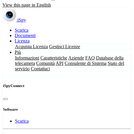
View this page in English
iSpy
Scarica
Documenti
Licenza
Acquista Licenza
Gestisci Licenze
Più
Informazioni
Caratteristiche
Aziende
FAQ
Database della
telecamera
Comunità
API
Consulente di Sistema
Stato del
servizio
Contattaci
iSpyConnect
Software
Scarica