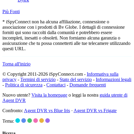
Più Fonti
* iSpyConnect non ha alcuna affiliazione, connessione o
associazione con i prodotti di Bv Globe. I dettagli di connessione
forniti qui sono raccolti dalla comunità e potrebbero essere
incompleti, inesatti o obsoleti. Non forniamo alcuna garanzia o
assicurazione che tu possa connetterti alle tue telecamere utilizzando
questi URL.
Torna all'inizio
© Copyright 2011-2026 iSpyConnect.com -
Informativa sulla
privacy
-
Termini di servizio
-
Stato del servizio
-
Informazioni legali
-
Politica di sicurezza
-
Contattaci
-
Domande frequenti
Nuovo utente?
Visita la homepage
o leggi la nostra
guida utente di
Agent DVR
Confronto:
Agent DVR vs Blue Iris
·
Agent DVR vs Frigate
Tema:
Ricerca