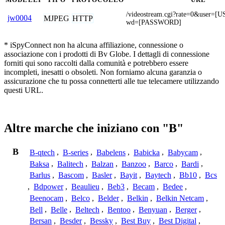
/videostream.cgi?rate=0&user
jw0004
MJPEG
HTTP
wd=[PASSWORD]
* iSpyConnect non ha alcuna affiliazione, connessione o
associazione con i prodotti di Bv Globe. I dettagli di connessione
forniti qui sono raccolti dalla comunità e potrebbero essere
incompleti, inesatti o obsoleti. Non forniamo alcuna garanzia o
assicurazione che tu possa connetterti alle tue telecamere utilizzando
questi URL.
Altre marche che iniziano con "B"
B
B-qtech
,
B-series
,
Babelens
,
Babicka
,
Babycam
,
Baksa
,
Balitech
,
Balzan
,
Banzoo
,
Barco
,
Bardi
,
Barlus
,
Bascom
,
Basler
,
Bayit
,
Baytech
,
Bb10
,
Bcs
,
Bdpower
,
Beaulieu
,
Beb3
,
Becam
,
Bedee
,
Beenocam
,
Belco
,
Belder
,
Belkin
,
Belkin Netcam
,
Bell
,
Belle
,
Beltech
,
Bentoo
,
Benyuan
,
Berger
,
Bersan
,
Besder
,
Bessky
,
Best Buy
,
Best Digital
,