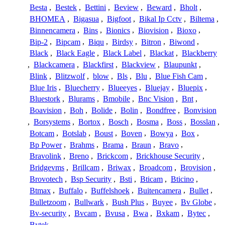
Besta
,
Bestek
,
Bettini
,
Beview
,
Beward
,
Bholt
,
BHOMEA
,
Bigasua
,
Bigfoot
,
Bikal Ip Cctv
,
Biltema
,
Binnencamera
,
Bins
,
Bionics
,
Biovision
,
Bioxo
,
Bip-2
,
Bipcam
,
Biqu
,
Birdsy
,
Bitron
,
Biwond
,
Black
,
Black Eagle
,
Black Label
,
Blackat
,
Blackberry
,
Blackcamera
,
Blackfirst
,
Blackview
,
Blaupunkt
,
Blink
,
Blitzwolf
,
blow
,
Bls
,
Blu
,
Blue Fish Cam
,
Blue Iris
,
Bluecherry
,
Blueeyes
,
Bluejay
,
Bluepix
,
Bluestork
,
Blurams
,
Bmobile
,
Bnc Vision
,
Bnt
,
Boavision
,
Boh
,
Bolide
,
Bolin
,
Bondfree
,
Bonvision
,
Borsystems
,
Bortox
,
Bosch
,
Bosma
,
Boss
,
Bosslan
,
Botcam
,
Botslab
,
Boust
,
Boven
,
Bowya
,
Box
,
Bp Power
,
Brahms
,
Brama
,
Braun
,
Bravo
,
Bravolink
,
Breno
,
Brickcom
,
Brickhouse Security
,
Bridgevms
,
Brillcam
,
Briwax
,
Broadcom
,
Brovision
,
Brovotech
,
Bsp Security
,
Bsti
,
Bticam
,
Bticino
,
Btmax
,
Buffalo
,
Buffelshoek
,
Buitencamera
,
Bullet
,
Bulletzoom
,
Bullwark
,
Bush Plus
,
Buyee
,
Bv Globe
,
Bv-security
,
Bvcam
,
Bvusa
,
Bwa
,
Bxkam
,
Bytec
,
Bytek