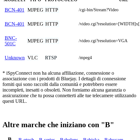
MJPEG
HTTP
BCN-401
/cgi-bin/Stream?Video
MJPEG
HTTP
BCN-401
/video.cgi?resolution=[WIDTH]
BNC-
MJPEG
HTTP
/video.cgi?resolution=VGA
501C
VLC
RTSP
Unknown
/mpeg4
* iSpyConnect non ha alcuna affiliazione, connessione o
associazione con i prodotti di Bluejay. I dettagli di connessione
forniti qui sono raccolti dalla comunità e potrebbero essere
incompleti, inesatti o obsoleti. Non forniamo alcuna garanzia o
assicurazione che tu possa connetterti alle tue telecamere utilizzando
questi URL.
Altre marche che iniziano con "B"
B
B-qtech
,
B-series
,
Babelens
,
Babicka
,
Babycam
,