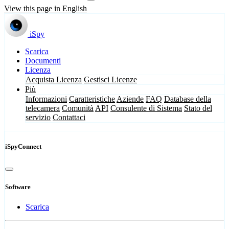
View this page in English
iSpy
Scarica
Documenti
Licenza
Acquista Licenza
Gestisci Licenze
Più
Informazioni
Caratteristiche
Aziende
FAQ
Database della
telecamera
Comunità
API
Consulente di Sistema
Stato del
servizio
Contattaci
iSpyConnect
Software
Scarica