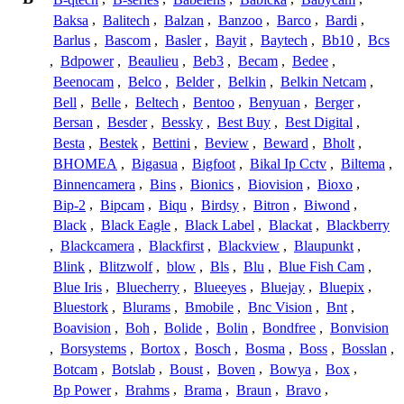
Baksa
,
Balitech
,
Balzan
,
Banzoo
,
Barco
,
Bardi
,
Barlus
,
Bascom
,
Basler
,
Bayit
,
Baytech
,
Bb10
,
Bcs
,
Bdpower
,
Beaulieu
,
Beb3
,
Becam
,
Bedee
,
Beenocam
,
Belco
,
Belder
,
Belkin
,
Belkin Netcam
,
Bell
,
Belle
,
Beltech
,
Bentoo
,
Benyuan
,
Berger
,
Bersan
,
Besder
,
Bessky
,
Best Buy
,
Best Digital
,
Besta
,
Bestek
,
Bettini
,
Beview
,
Beward
,
Bholt
,
BHOMEA
,
Bigasua
,
Bigfoot
,
Bikal Ip Cctv
,
Biltema
,
Binnencamera
,
Bins
,
Bionics
,
Biovision
,
Bioxo
,
Bip-2
,
Bipcam
,
Biqu
,
Birdsy
,
Bitron
,
Biwond
,
Black
,
Black Eagle
,
Black Label
,
Blackat
,
Blackberry
,
Blackcamera
,
Blackfirst
,
Blackview
,
Blaupunkt
,
Blink
,
Blitzwolf
,
blow
,
Bls
,
Blu
,
Blue Fish Cam
,
Blue Iris
,
Bluecherry
,
Blueeyes
,
Bluejay
,
Bluepix
,
Bluestork
,
Blurams
,
Bmobile
,
Bnc Vision
,
Bnt
,
Boavision
,
Boh
,
Bolide
,
Bolin
,
Bondfree
,
Bonvision
,
Borsystems
,
Bortox
,
Bosch
,
Bosma
,
Boss
,
Bosslan
,
Botcam
,
Botslab
,
Boust
,
Boven
,
Bowya
,
Box
,
Bp Power
,
Brahms
,
Brama
,
Braun
,
Bravo
,