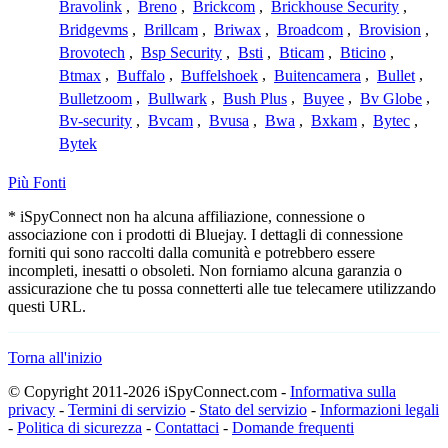
Bravolink
,
Breno
,
Brickcom
,
Brickhouse Security
,
Bridgevms
,
Brillcam
,
Briwax
,
Broadcom
,
Brovision
,
Brovotech
,
Bsp Security
,
Bsti
,
Bticam
,
Bticino
,
Btmax
,
Buffalo
,
Buffelshoek
,
Buitencamera
,
Bullet
,
Bulletzoom
,
Bullwark
,
Bush Plus
,
Buyee
,
Bv Globe
,
Bv-security
,
Bvcam
,
Bvusa
,
Bwa
,
Bxkam
,
Bytec
,
Bytek
Più Fonti
* iSpyConnect non ha alcuna affiliazione, connessione o
associazione con i prodotti di Bluejay. I dettagli di connessione
forniti qui sono raccolti dalla comunità e potrebbero essere
incompleti, inesatti o obsoleti. Non forniamo alcuna garanzia o
assicurazione che tu possa connetterti alle tue telecamere utilizzando
questi URL.
Torna all'inizio
© Copyright 2011-2026 iSpyConnect.com -
Informativa sulla
privacy
-
Termini di servizio
-
Stato del servizio
-
Informazioni legali
-
Politica di sicurezza
-
Contattaci
-
Domande frequenti