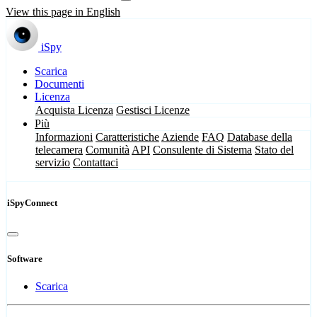
View this page in English
iSpy
Scarica
Documenti
Licenza
Acquista Licenza
Gestisci Licenze
Più
Informazioni
Caratteristiche
Aziende
FAQ
Database della
telecamera
Comunità
API
Consulente di Sistema
Stato del
servizio
Contattaci
iSpyConnect
Software
Scarica