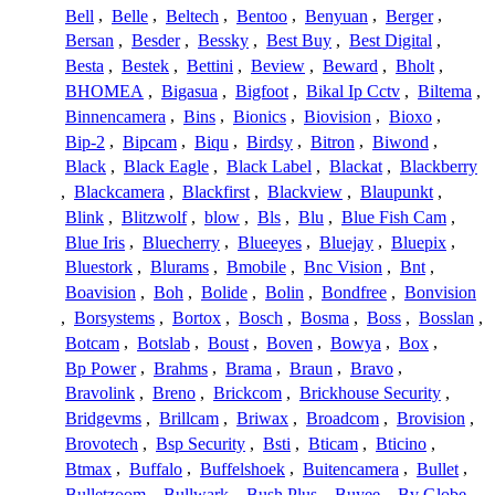
Bell
,
Belle
,
Beltech
,
Bentoo
,
Benyuan
,
Berger
,
Bersan
,
Besder
,
Bessky
,
Best Buy
,
Best Digital
,
Besta
,
Bestek
,
Bettini
,
Beview
,
Beward
,
Bholt
,
BHOMEA
,
Bigasua
,
Bigfoot
,
Bikal Ip Cctv
,
Biltema
,
Binnencamera
,
Bins
,
Bionics
,
Biovision
,
Bioxo
,
Bip-2
,
Bipcam
,
Biqu
,
Birdsy
,
Bitron
,
Biwond
,
Black
,
Black Eagle
,
Black Label
,
Blackat
,
Blackberry
,
Blackcamera
,
Blackfirst
,
Blackview
,
Blaupunkt
,
Blink
,
Blitzwolf
,
blow
,
Bls
,
Blu
,
Blue Fish Cam
,
Blue Iris
,
Bluecherry
,
Blueeyes
,
Bluejay
,
Bluepix
,
Bluestork
,
Blurams
,
Bmobile
,
Bnc Vision
,
Bnt
,
Boavision
,
Boh
,
Bolide
,
Bolin
,
Bondfree
,
Bonvision
,
Borsystems
,
Bortox
,
Bosch
,
Bosma
,
Boss
,
Bosslan
,
Botcam
,
Botslab
,
Boust
,
Boven
,
Bowya
,
Box
,
Bp Power
,
Brahms
,
Brama
,
Braun
,
Bravo
,
Bravolink
,
Breno
,
Brickcom
,
Brickhouse Security
,
Bridgevms
,
Brillcam
,
Briwax
,
Broadcom
,
Brovision
,
Brovotech
,
Bsp Security
,
Bsti
,
Bticam
,
Bticino
,
Btmax
,
Buffalo
,
Buffelshoek
,
Buitencamera
,
Bullet
,
Bulletzoom
,
Bullwark
,
Bush Plus
,
Buyee
,
Bv Globe
,