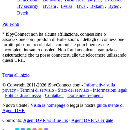
Bv-security
,
Bvcam
,
Bvusa
,
Bwa
,
Bxkam
,
Bytec
,
Bytek
Più Fonti
* iSpyConnect non ha alcuna affiliazione, connessione o
associazione con i prodotti di Bulletzoom. I dettagli di connessione
forniti qui sono raccolti dalla comunità e potrebbero essere
incompleti, inesatti o obsoleti. Non forniamo alcuna garanzia o
assicurazione che tu possa connetterti alle tue telecamere utilizzando
questi URL.
Torna all'inizio
© Copyright 2011-2026 iSpyConnect.com -
Informativa sulla
privacy
-
Termini di servizio
-
Stato del servizio
-
Informazioni legali
-
Politica di sicurezza
-
Contattaci
-
Domande frequenti
Nuovo utente?
Visita la homepage
o leggi la nostra
guida utente di
Agent DVR
Confronto:
Agent DVR vs Blue Iris
·
Agent DVR vs Frigate