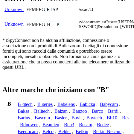
FFMPEG
RTSP
Unknown
/ucast/11
/videostream.asf?user=[USE
Unknown
FFMPEG
HTTP
SSWORD]&resolution=[WIDT
* iSpyConnect non ha alcuna affiliazione, connessione o
associazione con i prodotti di Bulletzoom. I dettagli di connessione
forniti qui sono raccolti dalla comunità e potrebbero essere
incompleti, inesatti o obsoleti. Non forniamo alcuna garanzia o
assicurazione che tu possa connetterti alle tue telecamere utilizzando
questi URL.
Altre marche che iniziano con "B"
B
B-qtech
,
B-series
,
Babelens
,
Babicka
,
Babycam
,
Baksa
,
Balitech
,
Balzan
,
Banzoo
,
Barco
,
Bardi
,
Barlus
,
Bascom
,
Basler
,
Bayit
,
Baytech
,
Bb10
,
Bcs
,
Bdpower
,
Beaulieu
,
Beb3
,
Becam
,
Bedee
,
Beenocam
,
Belco
,
Belder
,
Belkin
,
Belkin Netcam
,