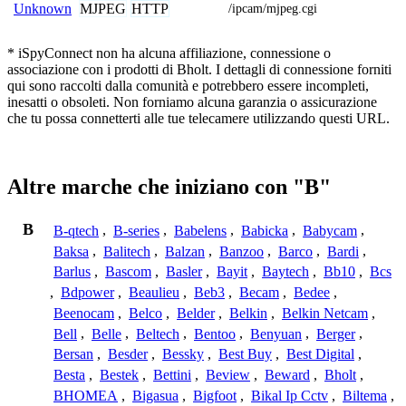
MJPEG
HTTP
Unknown
/ipcam/mjpeg.cgi
* iSpyConnect non ha alcuna affiliazione, connessione o
associazione con i prodotti di Bholt. I dettagli di connessione forniti
qui sono raccolti dalla comunità e potrebbero essere incompleti,
inesatti o obsoleti. Non forniamo alcuna garanzia o assicurazione
che tu possa connetterti alle tue telecamere utilizzando questi URL.
Altre marche che iniziano con "B"
B
B-qtech
,
B-series
,
Babelens
,
Babicka
,
Babycam
,
Baksa
,
Balitech
,
Balzan
,
Banzoo
,
Barco
,
Bardi
,
Barlus
,
Bascom
,
Basler
,
Bayit
,
Baytech
,
Bb10
,
Bcs
,
Bdpower
,
Beaulieu
,
Beb3
,
Becam
,
Bedee
,
Beenocam
,
Belco
,
Belder
,
Belkin
,
Belkin Netcam
,
Bell
,
Belle
,
Beltech
,
Bentoo
,
Benyuan
,
Berger
,
Bersan
,
Besder
,
Bessky
,
Best Buy
,
Best Digital
,
Besta
,
Bestek
,
Bettini
,
Beview
,
Beward
,
Bholt
,
BHOMEA
,
Bigasua
,
Bigfoot
,
Bikal Ip Cctv
,
Biltema
,