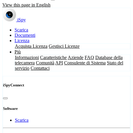
View this page in English
iSpy
Scarica
Documenti
Licenza
Acquista Licenza
Gestisci Licenze
Più
Informazioni
Caratteristiche
Aziende
FAQ
Database della
telecamera
Comunità
API
Consulente di Sistema
Stato del
servizio
Contattaci
iSpyConnect
Software
Scarica