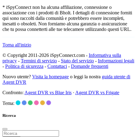
* iSpyConnect non ha alcuna affiliazione, connessione o
associazione con i prodotti di Bholt. I dettagli di connessione forniti
qui sono raccolti dalla comunità e potrebbero essere incompleti,
inesatti o obsoleti. Non forniamo alcuna garanzia o assicurazione
che tu possa connetterti alle tue telecamere utilizzando questi URL.
Torna all'inizio
© Copyright 2011-2026 iSpyConnect.com -
Informativa sulla
privacy
-
Termini di servizio
-
Stato del servizio
-
Informazioni legali
-
Politica di sicurezza
-
Contattaci
-
Domande frequenti
Nuovo utente?
Visita la homepage
o leggi la nostra
guida utente di
Agent DVR
Confronto:
Agent DVR vs Blue Iris
·
Agent DVR vs Frigate
Tema:
Ricerca