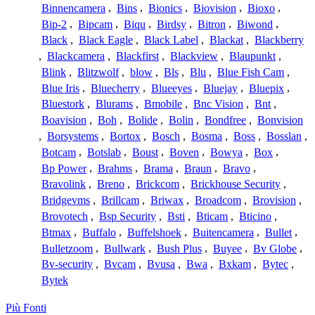
Binnencamera
,
Bins
,
Bionics
,
Biovision
,
Bioxo
,
Bip-2
,
Bipcam
,
Biqu
,
Birdsy
,
Bitron
,
Biwond
,
Black
,
Black Eagle
,
Black Label
,
Blackat
,
Blackberry
,
Blackcamera
,
Blackfirst
,
Blackview
,
Blaupunkt
,
Blink
,
Blitzwolf
,
blow
,
Bls
,
Blu
,
Blue Fish Cam
,
Blue Iris
,
Bluecherry
,
Blueeyes
,
Bluejay
,
Bluepix
,
Bluestork
,
Blurams
,
Bmobile
,
Bnc Vision
,
Bnt
,
Boavision
,
Boh
,
Bolide
,
Bolin
,
Bondfree
,
Bonvision
,
Borsystems
,
Bortox
,
Bosch
,
Bosma
,
Boss
,
Bosslan
,
Botcam
,
Botslab
,
Boust
,
Boven
,
Bowya
,
Box
,
Bp Power
,
Brahms
,
Brama
,
Braun
,
Bravo
,
Bravolink
,
Breno
,
Brickcom
,
Brickhouse Security
,
Bridgevms
,
Brillcam
,
Briwax
,
Broadcom
,
Brovision
,
Brovotech
,
Bsp Security
,
Bsti
,
Bticam
,
Bticino
,
Btmax
,
Buffalo
,
Buffelshoek
,
Buitencamera
,
Bullet
,
Bulletzoom
,
Bullwark
,
Bush Plus
,
Buyee
,
Bv Globe
,
Bv-security
,
Bvcam
,
Bvusa
,
Bwa
,
Bxkam
,
Bytec
,
Bytek
Più Fonti