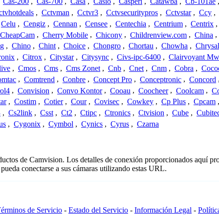
,
Cas-200
,
Cas-700
,
Casa
,
Casio
,
Casperi
,
Catawba
,
Cb-101ae
ctvhotdeals
,
Cctvman
,
Cctvr3
,
Cctvsecuritypros
,
Cctvstar
,
Ccy
,
Celu
,
Cengiz
,
Cennan
,
Censee
,
Centechia
,
Centrium
,
Centrix
CheapCam
,
Cherry Mobile
,
Chicony
,
Childrenview.com
,
China
,
ng
,
Chino
,
Chint
,
Choice
,
Chongro
,
Chortau
,
Chowha
,
Chrysal
ronix
,
Citrox
,
Citystar
,
Citysync
,
Civs-ipc-6400
,
Clairvoyant Mw
live
,
Cmos
,
Cms
,
Cms Zonet
,
Cnb
,
Cnet
,
Cnm
,
Cobra
,
Coco
omtac
,
Comtrend
,
Conbre
,
Concept Pro
,
Conceptronic
,
Concord
ol4
,
Convision
,
Convo Kontor
,
Cooau
,
Coocheer
,
Coolcam
,
C
ar
,
Costim
,
Cotier
,
Cour
,
Covisec
,
Cowkey
,
Cp Plus
,
Cpcam
3
,
Cs2link
,
Csst
,
Ct2
,
Ctipc
,
Ctronics
,
Ctvision
,
Cube
,
Cubite
us
,
Cygonix
,
Cymbol
,
Cynics
,
Cyrus
,
Czarna
oductos de Camvision. Los detalles de conexión proporcionados aquí pr
 pueda conectarse a sus cámaras utilizando estas URL.
érminos de Servicio
-
Estado del Servicio
-
Información Legal
-
Políti