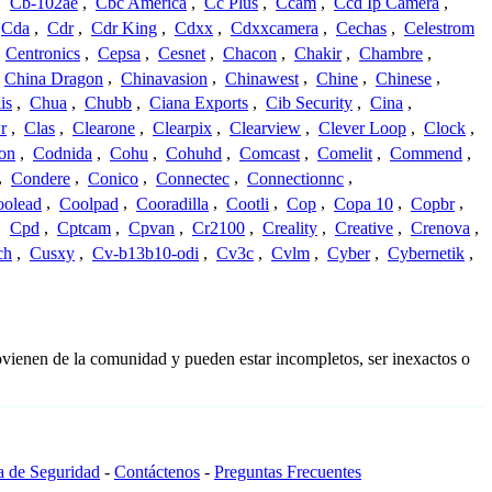
,
Cb-102ae
,
Cbc America
,
Cc Plus
,
Ccam
,
Ccd Ip Camera
,
Cda
,
Cdr
,
Cdr King
,
Cdxx
,
Cdxxcamera
,
Cechas
,
Celestrom
,
Centronics
,
Cepsa
,
Cesnet
,
Chacon
,
Chakir
,
Chambre
,
China Dragon
,
Chinavasion
,
Chinawest
,
Chine
,
Chinese
,
is
,
Chua
,
Chubb
,
Ciana Exports
,
Cib Security
,
Cina
,
r
,
Clas
,
Clearone
,
Clearpix
,
Clearview
,
Clever Loop
,
Clock
,
on
,
Codnida
,
Cohu
,
Cohuhd
,
Comcast
,
Comelit
,
Commend
,
,
Condere
,
Conico
,
Connectec
,
Connectionnc
,
oolead
,
Coolpad
,
Cooradilla
,
Cootli
,
Cop
,
Copa 10
,
Copbr
,
,
Cpd
,
Cptcam
,
Cpvan
,
Cr2100
,
Creality
,
Creative
,
Crenova
,
ch
,
Cusxy
,
Cv-b13b10-odi
,
Cv3c
,
Cvlm
,
Cyber
,
Cybernetik
,
ovienen de la comunidad y pueden estar incompletos, ser inexactos o
ca de Seguridad
-
Contáctenos
-
Preguntas Frecuentes