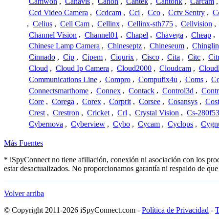
Camwon
,
Canavis
,
Canon
,
Cantek
,
Cantonk
,
Carcam
Ccd Video Camera
,
Ccdcam
,
Cci
,
Cco
,
Cctv Sentry
,
C
,
Celius
,
Cell Cam
,
Cellinx
,
Cellinx-sth775
,
Cellvision
,
Channel Vision
,
Channel01
,
Chapel
,
Chavega
,
Cheap
,
Chinese Lamp Camera
,
Chineseptz
,
Chineseum
,
Chingli
Cinnado
,
Cip
,
Cipem
,
Ciqurix
,
Cisco
,
Cita
,
Citc
,
Cit
Cloud
,
Cloud Ip Camera
,
Cloud2000
,
Cloudcam
,
Cloud
Communications Line
,
Compro
,
Compufix4u
,
Coms
,
C
Connectsmarthome
,
Connex
,
Contack
,
Control3d
,
Contr
Core
,
Corega
,
Corex
,
Corprit
,
Corsee
,
Cosansys
,
Cost
Crest
,
Crestron
,
Cricket
,
Crl
,
Crystal Vision
,
Cs-280f5
Cybernova
,
Cyberview
,
Cybo
,
Cycam
,
Cyclops
,
Cygn
Más Fuentes
* iSpyConnect no tiene afiliación, conexión ni asociación con los pr
estar desactualizados. No proporcionamos garantía ni respaldo de que
Volver arriba
© Copyright 2011-2026 iSpyConnect.com -
Política de Privacidad
-
T