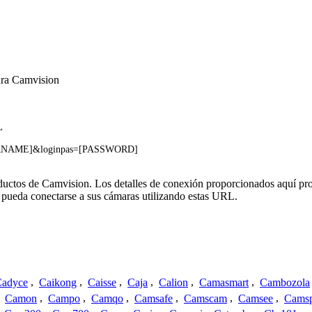
ara Camvision
L
[USERNAME]&loginpas=[PASSWORD]
oductos de Camvision. Los detalles de conexión proporcionados aquí pr
 pueda conectarse a sus cámaras utilizando estas URL.
adyce
,
Caikong
,
Caisse
,
Caja
,
Calion
,
Camasmart
,
Cambozola
,
Camon
,
Campo
,
Camqo
,
Camsafe
,
Camscam
,
Camsee
,
Camsp