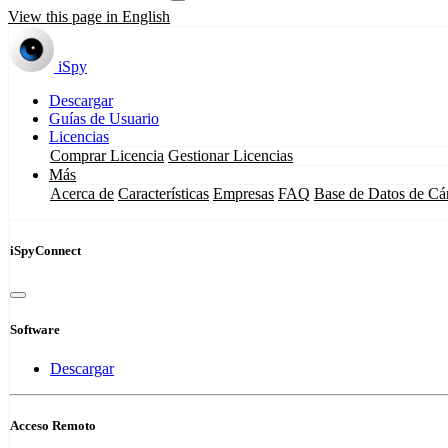
View this page in English
iSpy
Descargar
Guías de Usuario
Licencias
Comprar Licencia
Gestionar Licencias
Más
Acerca de
Características
Empresas
FAQ
Base de Datos de Cá
iSpyConnect
Software
Descargar
Acceso Remoto