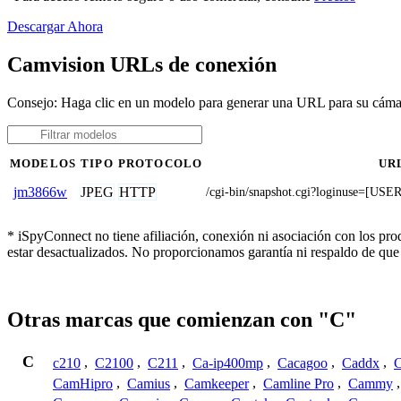
Descargar Ahora
Camvision URLs de conexión
Consejo: Haga clic en un modelo para generar una URL para su cám
MODELOS
TIPO
PROTOCOLO
UR
JPEG
HTTP
jm3866w
/cgi-bin/snapshot.cgi?loginuse=
* iSpyConnect no tiene afiliación, conexión ni asociación con los pr
estar desactualizados. No proporcionamos garantía ni respaldo de que
Otras marcas que comienzan con "C"
C
c210
,
C2100
,
C211
,
Ca-ip400mp
,
Cacagoo
,
Caddx
,
C
CamHipro
,
Camius
,
Camkeeper
,
Camline Pro
,
Cammy