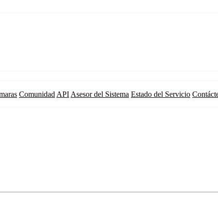
maras
Comunidad
API
Asesor del Sistema
Estado del Servicio
Contáct