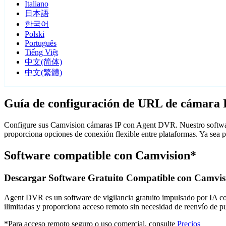
Italiano
日本語
한국어
Polski
Português
Tiếng Việt
中文(简体)
中文(繁體)
Guía de configuración de URL de cámara 
Configure sus Camvision cámaras IP con Agent DVR. Nuestro software
proporciona opciones de conexión flexible entre plataformas. Ya sea
Software compatible con Camvision*
Descargar Software Gratuito Compatible con Camvis
Agent DVR es un software de vigilancia gratuito impulsado por IA con 
ilimitadas y proporciona acceso remoto sin necesidad de reenvío de 
*Para acceso remoto seguro o uso comercial, consulte
Precios