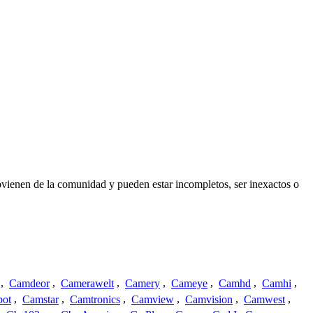
ovienen de la comunidad y pueden estar incompletos, ser inexactos o
,
Camdeor
,
Camerawelt
,
Camery
,
Cameye
,
Camhd
,
Camhi
,
ot
,
Camstar
,
Camtronics
,
Camview
,
Camvision
,
Camwest
,