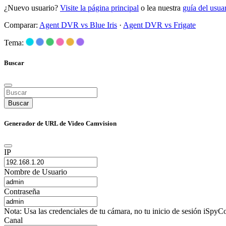
¿Nuevo usuario?
Visite la página principal
o lea nuestra
guía del usu
Comparar:
Agent DVR vs Blue Iris
·
Agent DVR vs Frigate
Tema:
Buscar
Buscar
Generador de URL de Video Camvision
IP
Nombre de Usuario
Contraseña
Nota: Usa las credenciales de tu cámara, no tu inicio de sesión iSpyCo
Canal