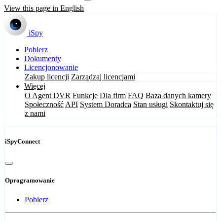
View this page in English
iSpy
Pobierz
Dokumenty
Licencjonowanie
Zakup licencji
Zarządzaj licencjami
Więcej
O Agent DVR
Funkcje
Dla firm
FAQ
Baza danych kamery
Społeczność
API
System Doradca
Stan usługi
Skontaktuj się
z nami
iSpyConnect
Oprogramowanie
Pobierz