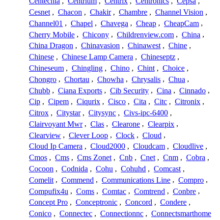
Centechia
,
Centrium
,
Centrix
,
Centronics
,
Cepsa
,
Cesnet
,
Chacon
,
Chakir
,
Chambre
,
Channel Vision
,
Channel01
,
Chapel
,
Chavega
,
Cheap
,
CheapCam
,
Cherry Mobile
,
Chicony
,
Childrenview.com
,
China
,
China Dragon
,
Chinavasion
,
Chinawest
,
Chine
,
Chinese
,
Chinese Lamp Camera
,
Chineseptz
,
Chineseum
,
Chingling
,
Chino
,
Chint
,
Choice
,
Chongro
,
Chortau
,
Chowha
,
Chrysalis
,
Chua
,
Chubb
,
Ciana Exports
,
Cib Security
,
Cina
,
Cinnado
,
Cip
,
Cipem
,
Ciqurix
,
Cisco
,
Cita
,
Citc
,
Citronix
,
Citrox
,
Citystar
,
Citysync
,
Civs-ipc-6400
,
Clairvoyant Mwr
,
Clas
,
Clearone
,
Clearpix
,
Clearview
,
Clever Loop
,
Clock
,
Cloud
,
Cloud Ip Camera
,
Cloud2000
,
Cloudcam
,
Cloudlive
,
Cmos
,
Cms
,
Cms Zonet
,
Cnb
,
Cnet
,
Cnm
,
Cobra
,
Cocoon
,
Codnida
,
Cohu
,
Cohuhd
,
Comcast
,
Comelit
,
Commend
,
Communications Line
,
Compro
,
Compufix4u
,
Coms
,
Comtac
,
Comtrend
,
Conbre
,
Concept Pro
,
Conceptronic
,
Concord
,
Condere
,
Conico
,
Connectec
,
Connectionnc
,
Connectsmarthome