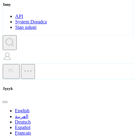
Inny
API
System Doradca
Stan usługi
PL
Język
English
العربية
Deutsch
Español
Français