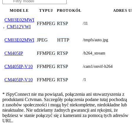
MODELE
TYPUJ
PROTOKÓŁ
ADRES U
CM03E02MWI
FFMPEG
RTSP
/11
,
CM512VWI
JPEG
HTTP
CM03E02MWI
/tmpfs/auto.jpg
FFMPEG
RTSP
CM405IP
/h264_stream
FFMPEG
RTSP
CM405IP-V10
/cam1/onvif-h264
FFMPEG
RTSP
CM405IP-V10
/1
* iSpyConnect nie ma powiązań, połączenia ani stowarzyszenia z
produktami Cctvman. Szczegóły połączenia podane tutaj pochodzą
z zasobów społeczności i mogą być niekompletne, niedokładne lub
nieaktualne. Nie udzielamy żadnych gwarancji ani rękojmi, że
będziesz w stanie połączyć się z kamerami za pomocą tych adresów
URL.