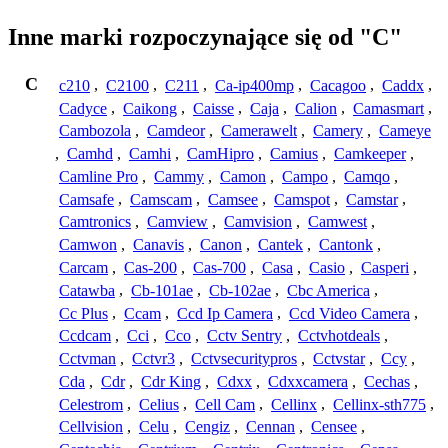
Inne marki rozpoczynające się od "C"
C
c210
,
C2100
,
C211
,
Ca-ip400mp
,
Cacagoo
,
Caddx
,
Cadyce
,
Caikong
,
Caisse
,
Caja
,
Calion
,
Camasmart
,
Cambozola
,
Camdeor
,
Camerawelt
,
Camery
,
Cameye
,
Camhd
,
Camhi
,
CamHipro
,
Camius
,
Camkeeper
,
Camline Pro
,
Cammy
,
Camon
,
Campo
,
Camqo
,
Camsafe
,
Camscam
,
Camsee
,
Camspot
,
Camstar
,
Camtronics
,
Camview
,
Camvision
,
Camwest
,
Camwon
,
Canavis
,
Canon
,
Cantek
,
Cantonk
,
Carcam
,
Cas-200
,
Cas-700
,
Casa
,
Casio
,
Casperi
,
Catawba
,
Cb-101ae
,
Cb-102ae
,
Cbc America
,
Cc Plus
,
Ccam
,
Ccd Ip Camera
,
Ccd Video Camera
,
Ccdcam
,
Cci
,
Cco
,
Cctv Sentry
,
Cctvhotdeals
,
Cctvman
,
Cctvr3
,
Cctvsecuritypros
,
Cctvstar
,
Ccy
,
Cda
,
Cdr
,
Cdr King
,
Cdxx
,
Cdxxcamera
,
Cechas
,
Celestrom
,
Celius
,
Cell Cam
,
Cellinx
,
Cellinx-sth775
,
Cellvision
,
Celu
,
Cengiz
,
Cennan
,
Censee
,