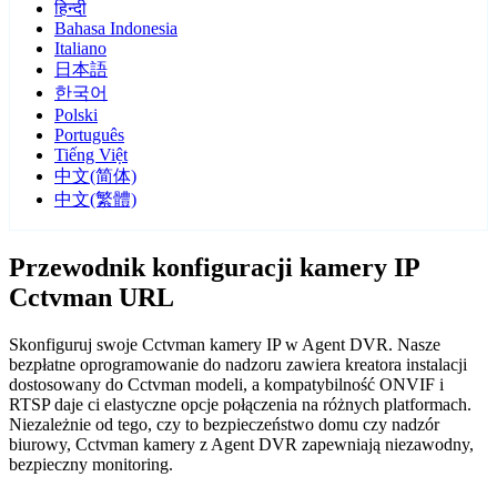
हिन्दी
Bahasa Indonesia
Italiano
日本語
한국어
Polski
Português
Tiếng Việt
中文(简体)
中文(繁體)
Przewodnik konfiguracji kamery IP
Cctvman URL
Skonfiguruj swoje Cctvman kamery IP w Agent DVR. Nasze
bezpłatne oprogramowanie do nadzoru zawiera kreatora instalacji
dostosowany do Cctvman modeli, a kompatybilność ONVIF i
RTSP daje ci elastyczne opcje połączenia na różnych platformach.
Niezależnie od tego, czy to bezpieczeństwo domu czy nadzór
biurowy, Cctvman kamery z Agent DVR zapewniają niezawodny,
bezpieczny monitoring.