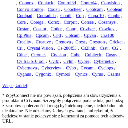
,
Connex
,
Contack
,
Control3d
,
Control4
,
Convision
,
Convo Kontor
,
Cooau
,
Coocheer
,
Coolcam
,
Coolead
,
Coolpad
,
Cooradilla
,
Cootli
,
Cop
,
Copa 10
,
Copbr
,
Core
,
Corega
,
Corex
,
Corprit
,
Corsee
,
Cosansys
,
Costar
,
Costim
,
Cotier
,
Cour
,
Covisec
,
Cowkey
,
Cp Plus
,
Cpcam
,
Cpd
,
Cptcam
,
Cpvan
,
Cr2100
,
Creality
,
Creative
,
Crenova
,
Crest
,
Crestron
,
Cricket
,
Crl
,
Crystal Vision
,
Cs-280f53
,
Cs2link
,
Csst
,
Ct2
,
Ctipc
,
Ctronics
,
Ctvision
,
Cube
,
Cubitech
,
Cusxy
,
Cv-b13b10-odi
,
Cv3c
,
Cvlm
,
Cyber
,
Cybernetik
,
Cybernova
,
Cyberview
,
Cybo
,
Cycam
,
Cyclops
,
Cygnus
,
Cygonix
,
Cymbol
,
Cynics
,
Cyrus
,
Czarna
Więcej źródeł
* iSpyConnect nie ma powiązań, połączenia ani stowarzyszenia z
produktami Cctvman. Szczegóły połączenia podane tutaj pochodzą
z zasobów społeczności i mogą być niekompletne, niedokładne lub
nieaktualne. Nie udzielamy żadnych gwarancji ani rękojmi, że
będziesz w stanie połączyć się z kamerami za pomocą tych adresów
URL.