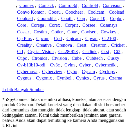
,
Connex
,
Contack
,
Control3d
,
Control4
,
Convision
,
Convo Kontor
,
Cooau
,
Coocheer
,
Coolcam
,
Coolead
,
Coolpad
,
Cooradilla
,
Cootli
,
Cop
,
Copa 10
,
Copbr
,
Core
,
Corega
,
Corex
,
Corprit
,
Corsee
,
Cosansys
,
Costar
,
Costim
,
Cotier
,
Cour
,
Covisec
,
Cowkey
,
Cp Plus
,
Cpcam
,
Cpd
,
Cptcam
,
Cpvan
,
Cr2100
,
Creality
,
Creative
,
Crenova
,
Crest
,
Crestron
,
Cricket
,
Crl
,
Crystal Vision
,
Cs-280f53
,
Cs2link
,
Csst
,
Ct2
,
Ctipc
,
Ctronics
,
Ctvision
,
Cube
,
Cubitech
,
Cusxy
,
Cv-b13b10-odi
,
Cv3c
,
Cvlm
,
Cyber
,
Cybernetik
,
Cybernova
,
Cyberview
,
Cybo
,
Cycam
,
Cyclops
,
Cygnus
,
Cygonix
,
Cymbol
,
Cynics
,
Cyrus
,
Czarna
Lebih Banyak Sumber
* iSpyConnect tidak memiliki afiliasi, koneksi, atau asosiasi dengan
produk Cctvman. Detail koneksi yang disediakan di sini bersumber
dari komunitas dan mungkin tidak lengkap, tidak akurat, atau sudah
ketinggalan zaman. Kami tidak memberikan jaminan atau garansi
bahwa Anda akan dapat terhubung ke kamera Anda menggunakan
URL ini.