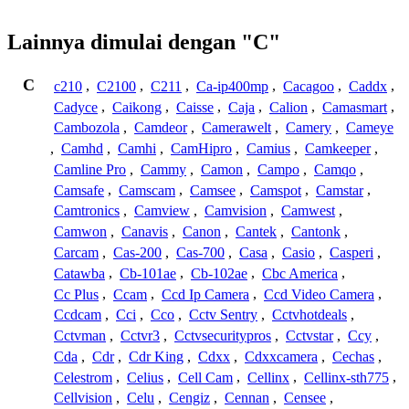
Lainnya dimulai dengan "C"
C
c210
,
C2100
,
C211
,
Ca-ip400mp
,
Cacagoo
,
Caddx
,
Cadyce
,
Caikong
,
Caisse
,
Caja
,
Calion
,
Camasmart
,
Cambozola
,
Camdeor
,
Camerawelt
,
Camery
,
Cameye
,
Camhd
,
Camhi
,
CamHipro
,
Camius
,
Camkeeper
,
Camline Pro
,
Cammy
,
Camon
,
Campo
,
Camqo
,
Camsafe
,
Camscam
,
Camsee
,
Camspot
,
Camstar
,
Camtronics
,
Camview
,
Camvision
,
Camwest
,
Camwon
,
Canavis
,
Canon
,
Cantek
,
Cantonk
,
Carcam
,
Cas-200
,
Cas-700
,
Casa
,
Casio
,
Casperi
,
Catawba
,
Cb-101ae
,
Cb-102ae
,
Cbc America
,
Cc Plus
,
Ccam
,
Ccd Ip Camera
,
Ccd Video Camera
,
Ccdcam
,
Cci
,
Cco
,
Cctv Sentry
,
Cctvhotdeals
,
Cctvman
,
Cctvr3
,
Cctvsecuritypros
,
Cctvstar
,
Ccy
,
Cda
,
Cdr
,
Cdr King
,
Cdxx
,
Cdxxcamera
,
Cechas
,
Celestrom
,
Celius
,
Cell Cam
,
Cellinx
,
Cellinx-sth775
,
Cellvision
,
Celu
,
Cengiz
,
Cennan
,
Censee
,