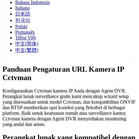
Bahasa Indonesia
Italiano
日本語
한국어
Polski
Português
Tiếng Việt
中文(简体)
中文(繁體)
Panduan Pengaturan URL Kamera IP
Cctvman
Konfigurasikan Cctvman kamera IP Anda dengan Agent DVR.
Perangkat lunak surveillance gratis kami mencakup wizard setup
yang disesuaikan untuk model Cctvman, dan kompatibilitas ONVIF
dan RTSP memberikan opsi koneksi yang fleksibel di berbagai
platform. Baik untuk keamanan rumah atau surveillance kantor,
Cctvman kamera dengan Agent DVR menyediakan monitoring
yang andal dan aman.
Perangkat lunak yang kompatibel dengan