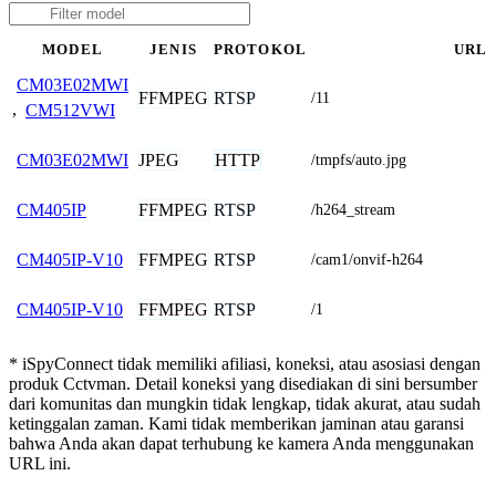
MODEL
JENIS
PROTOKOL
URL
CM03E02MWI
FFMPEG
RTSP
/11
,
CM512VWI
JPEG
HTTP
CM03E02MWI
/tmpfs/auto.jpg
FFMPEG
RTSP
CM405IP
/h264_stream
FFMPEG
RTSP
CM405IP-V10
/cam1/onvif-h264
FFMPEG
RTSP
CM405IP-V10
/1
* iSpyConnect tidak memiliki afiliasi, koneksi, atau asosiasi dengan
produk Cctvman. Detail koneksi yang disediakan di sini bersumber
dari komunitas dan mungkin tidak lengkap, tidak akurat, atau sudah
ketinggalan zaman. Kami tidak memberikan jaminan atau garansi
bahwa Anda akan dapat terhubung ke kamera Anda menggunakan
URL ini.