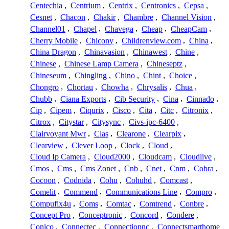
Centechia
,
Centrium
,
Centrix
,
Centronics
,
Cepsa
,
Cesnet
,
Chacon
,
Chakir
,
Chambre
,
Channel Vision
,
Channel01
,
Chapel
,
Chavega
,
Cheap
,
CheapCam
,
Cherry Mobile
,
Chicony
,
Childrenview.com
,
China
,
China Dragon
,
Chinavasion
,
Chinawest
,
Chine
,
Chinese
,
Chinese Lamp Camera
,
Chineseptz
,
Chineseum
,
Chingling
,
Chino
,
Chint
,
Choice
,
Chongro
,
Chortau
,
Chowha
,
Chrysalis
,
Chua
,
Chubb
,
Ciana Exports
,
Cib Security
,
Cina
,
Cinnado
,
Cip
,
Cipem
,
Ciqurix
,
Cisco
,
Cita
,
Citc
,
Citronix
,
Citrox
,
Citystar
,
Citysync
,
Civs-ipc-6400
,
Clairvoyant Mwr
,
Clas
,
Clearone
,
Clearpix
,
Clearview
,
Clever Loop
,
Clock
,
Cloud
,
Cloud Ip Camera
,
Cloud2000
,
Cloudcam
,
Cloudlive
,
Cmos
,
Cms
,
Cms Zonet
,
Cnb
,
Cnet
,
Cnm
,
Cobra
,
Cocoon
,
Codnida
,
Cohu
,
Cohuhd
,
Comcast
,
Comelit
,
Commend
,
Communications Line
,
Compro
,
Compufix4u
,
Coms
,
Comtac
,
Comtrend
,
Conbre
,
Concept Pro
,
Conceptronic
,
Concord
,
Condere
,
Conico
,
Connectec
,
Connectionnc
,
Connectsmarthome