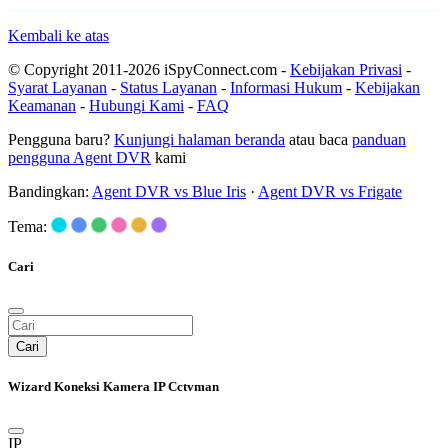
Kembali ke atas
© Copyright 2011-2026 iSpyConnect.com -
Kebijakan Privasi
-
Syarat Layanan
-
Status Layanan
-
Informasi Hukum
-
Kebijakan
Keamanan
-
Hubungi Kami
-
FAQ
Pengguna baru?
Kunjungi halaman beranda
atau baca
panduan
pengguna Agent DVR
kami
Bandingkan:
Agent DVR vs Blue Iris
·
Agent DVR vs Frigate
Tema:
Cari
Cari
Wizard Koneksi Kamera IP Cctvman
IP