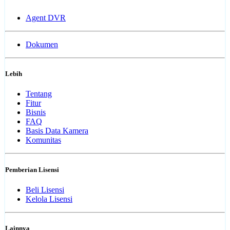
Agent DVR
Dokumen
Lebih
Tentang
Fitur
Bisnis
FAQ
Basis Data Kamera
Komunitas
Pemberian Lisensi
Beli Lisensi
Kelola Lisensi
Lainnya