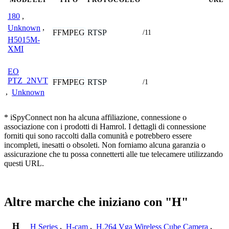
180
,
Unknown
,
FFMPEG
RTSP
/11
H5015M-
XMI
EO
PTZ_2NVT
FFMPEG
RTSP
/1
,
Unknown
* iSpyConnect non ha alcuna affiliazione, connessione o
associazione con i prodotti di Hamrol. I dettagli di connessione
forniti qui sono raccolti dalla comunità e potrebbero essere
incompleti, inesatti o obsoleti. Non forniamo alcuna garanzia o
assicurazione che tu possa connetterti alle tue telecamere utilizzando
questi URL.
Altre marche che iniziano con "H"
H
H Series
,
H-cam
,
H.264 Vga Wireless Cube Camera
,