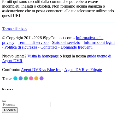
forniti qui sono raccolti dalla comunità e potrebbero essere
incompleti, inesatti o obsoleti. Non forniamo alcuna garanzia o
assicurazione che tu possa connetterti alle tue telecamere utilizzando
questi URL.
Torna all'inizio
© Copyright 2011-2026 iSpyConnect.com -
Informativa sulla
privacy
-
Termini di servizio
-
Stato del servizio
-
Informazioni legali
-
Politica di sicurezza
-
Contattaci
-
Domande frequenti
Nuovo utente?
Visita la homepage
o leggi la nostra
guida utente di
Agent DVR
Confronto:
Agent DVR vs Blue Iris
·
Agent DVR vs Frigate
Tema:
Ricerca
Ricerca