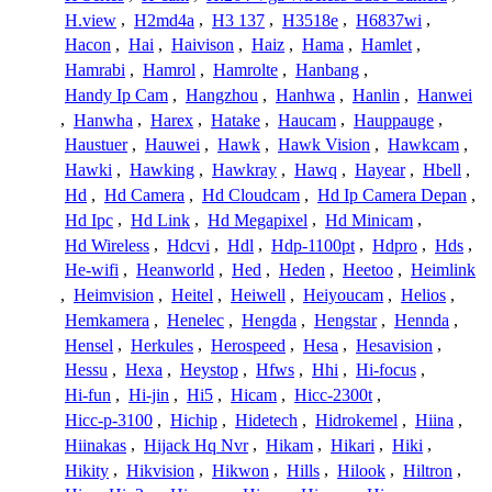
H.view
,
H2md4a
,
H3 137
,
H3518e
,
H6837wi
,
Hacon
,
Hai
,
Haivison
,
Haiz
,
Hama
,
Hamlet
,
Hamrabi
,
Hamrol
,
Hamrolte
,
Hanbang
,
Handy Ip Cam
,
Hangzhou
,
Hanhwa
,
Hanlin
,
Hanwei
,
Hanwha
,
Harex
,
Hatake
,
Haucam
,
Hauppauge
,
Haustuer
,
Hauwei
,
Hawk
,
Hawk Vision
,
Hawkcam
,
Hawki
,
Hawking
,
Hawkray
,
Hawq
,
Hayear
,
Hbell
,
Hd
,
Hd Camera
,
Hd Cloudcam
,
Hd Ip Camera Depan
,
Hd Ipc
,
Hd Link
,
Hd Megapixel
,
Hd Minicam
,
Hd Wireless
,
Hdcvi
,
Hdl
,
Hdp-1100pt
,
Hdpro
,
Hds
,
He-wifi
,
Heanworld
,
Hed
,
Heden
,
Heetoo
,
Heimlink
,
Heimvision
,
Heitel
,
Heiwell
,
Heiyoucam
,
Helios
,
Hemkamera
,
Henelec
,
Hengda
,
Hengstar
,
Hennda
,
Hensel
,
Herkules
,
Herospeed
,
Hesa
,
Hesavision
,
Hessu
,
Hexa
,
Heystop
,
Hfws
,
Hhi
,
Hi-focus
,
Hi-fun
,
Hi-jin
,
Hi5
,
Hicam
,
Hicc-2300t
,
Hicc-p-3100
,
Hichip
,
Hidetech
,
Hidrokemel
,
Hiina
,
Hiinakas
,
Hijack Hq Nvr
,
Hikam
,
Hikari
,
Hiki
,
Hikity
,
Hikvision
,
Hikwon
,
Hills
,
Hilook
,
Hiltron
,