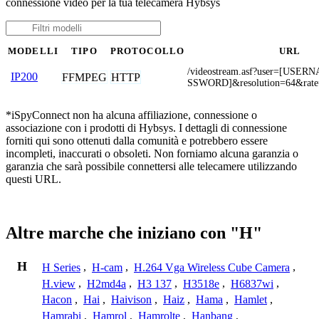
connessione video per la tua telecamera Hybsys
MODELLI
TIPO
PROTOCOLLO
URL
/videostream.asf?user=[USE
IP200
FFMPEG
HTTP
SSWORD]&resolution=64&rate
*iSpyConnect non ha alcuna affiliazione, connessione o
associazione con i prodotti di Hybsys. I dettagli di connessione
forniti qui sono ottenuti dalla comunità e potrebbero essere
incompleti, inaccurati o obsoleti. Non forniamo alcuna garanzia o
garanzia che sarà possibile connettersi alle telecamere utilizzando
questi URL.
Altre marche che iniziano con "H"
H
H Series
,
H-cam
,
H.264 Vga Wireless Cube Camera
,
H.view
,
H2md4a
,
H3 137
,
H3518e
,
H6837wi
,
Hacon
,
Hai
,
Haivison
,
Haiz
,
Hama
,
Hamlet
,
Hamrabi
,
Hamrol
,
Hamrolte
,
Hanbang
,