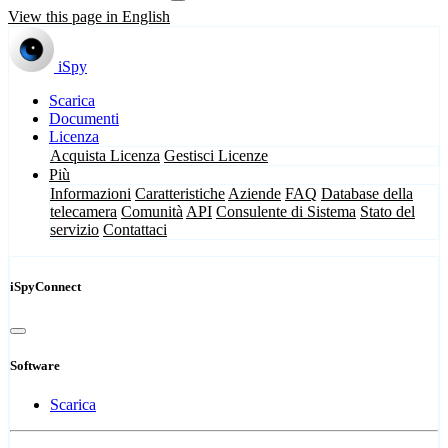
View this page in English
iSpy
Scarica
Documenti
Licenza
Acquista Licenza
Gestisci Licenze
Più
Informazioni
Caratteristiche
Aziende
FAQ
Database della
telecamera
Comunità
API
Consulente di Sistema
Stato del
servizio
Contattaci
iSpyConnect
Software
Scarica