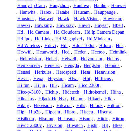
Handy Ip Cam
,
Hangzhou
,
Hanhwa
,
Hanlin
,
Hanwei
,
Hanwha
,
Harex
,
Hatake
,
Haucam
,
Hauppauge
,
Haustuer
,
Hauwei
,
Hawk
,
Hawk Vision
,
Hawkcam
,
Hawki
,
Hawking
,
Hawkray
,
Hawq
,
Hayear
,
Hbell
,
Hd
,
Hd Camera
,
Hd Cloudcam
,
Hd Ip Camera Depan
,
Hd Ipc
,
Hd Link
,
Hd Megapixel
,
Hd Minicam
,
Hd Wireless
,
Hdcvi
,
Hdl
,
Hdp-1100pt
,
Hdpro
,
Hds
,
He-wifi
,
Heanworld
,
Hed
,
Heden
,
Heetoo
,
Heimlink
,
Heimvision
,
Heitel
,
Heiwell
,
Heiyoucam
,
Helios
,
Hemkamera
,
Henelec
,
Hengda
,
Hengstar
,
Hennda
,
Hensel
,
Herkules
,
Herospeed
,
Hesa
,
Hesavision
,
Hessu
,
Hexa
,
Heystop
,
Hfws
,
Hhi
,
Hi-focus
,
Hi-fun
,
Hi-jin
,
Hi5
,
Hicam
,
Hicc-2300t
,
Hicc-p-3100
,
Hichip
,
Hidetech
,
Hidrokemel
,
Hiina
,
Hiinakas
,
Hijack Hq Nvr
,
Hikam
,
Hikari
,
Hiki
,
Hikity
,
Hikvision
,
Hikwon
,
Hills
,
Hilook
,
Hiltron
,
Hip
,
Hip2p
,
Hipcam
,
Hipro
,
Hiseeu
,
Hisense
,
Hisilicon
,
Hisomu
,
Histream
,
Hisung
,
Hitek
,
Hitron
,
Hivdc-2300v
,
Hivision
,
Hiwatch
,
Hjshi
,
Hjt
,
Hkes
,