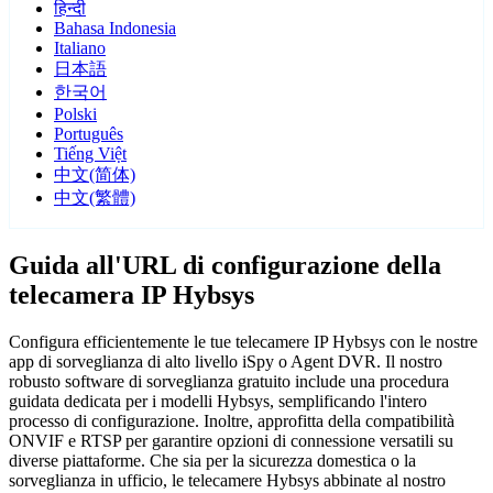
हिन्दी
Bahasa Indonesia
Italiano
日本語
한국어
Polski
Português
Tiếng Việt
中文(简体)
中文(繁體)
Guida all'URL di configurazione della
telecamera IP Hybsys
Configura efficientemente le tue telecamere IP Hybsys con le nostre
app di sorveglianza di alto livello iSpy o Agent DVR. Il nostro
robusto software di sorveglianza gratuito include una procedura
guidata dedicata per i modelli Hybsys, semplificando l'intero
processo di configurazione. Inoltre, approfitta della compatibilità
ONVIF e RTSP per garantire opzioni di connessione versatili su
diverse piattaforme. Che sia per la sicurezza domestica o la
sorveglianza in ufficio, le telecamere Hybsys abbinate al nostro