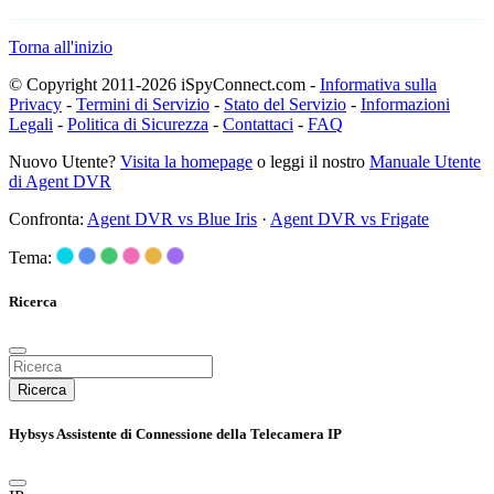
Torna all'inizio
© Copyright 2011-2026 iSpyConnect.com -
Informativa sulla
Privacy
-
Termini di Servizio
-
Stato del Servizio
-
Informazioni
Legali
-
Politica di Sicurezza
-
Contattaci
-
FAQ
Nuovo Utente?
Visita la homepage
o leggi il nostro
Manuale Utente
di Agent DVR
Confronta:
Agent DVR vs Blue Iris
·
Agent DVR vs Frigate
Tema:
Ricerca
Ricerca
Hybsys Assistente di Connessione della Telecamera IP