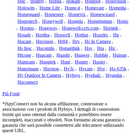
Hnc
,
Hodely
,
Hofsta
,
Hokam
,
Holdoor
,
Holovision
,
Holowits
,
Home Life
,
Home-it
,
Homecare
,
Homedia
,
Homeguard
,
Homeseer
,
Homeviz
,
Homewizard
,
Honestech
,
Honeywell
,
Hongda
,
Hongjingtian
,
Honic
,
Hootoo
,
Hopeway
,
Hopewell-cctv.com
,
Horstek
,
Hosafe
,
Hosftra
,
Hoswell
,
Hotfun
,
Hozelec
,
Hp
,
Hqcam
,
Hqvision
,
Hr04
,
Hrv
,
Hs Ip Camera
,
Hs Ipsc
,
Hscomila
,
Hsmartlink
,
Hsv
,
Hta
,
Htc
,
Htcone
,
Huacam
,
Huashi
,
Huawei
,
Hubble
,
Huisun
,
Humcam
,
Hungtek
,
Hunt
,
Hunter
,
Husier
,
Hutermann
,
Huviron
,
Hv3c
,
Hvcam
,
Hvr
,
Hx-635k
,
Hy Outdoor Ip Camera
,
Hybsys
,
Hyobalc
,
Hyundai
,
Hzconnect
Più Fonti
*iSpyConnect non ha alcuna affiliazione, connessione o
associazione con i prodotti di Hybsys. I dettagli di connessione
forniti qui sono ottenuti dalla comunità e potrebbero essere
incompleti, inaccurati o obsoleti. Non forniamo alcuna garanzia o
garanzia che sarà possibile connettersi alle telecamere utilizzando
questi URL.