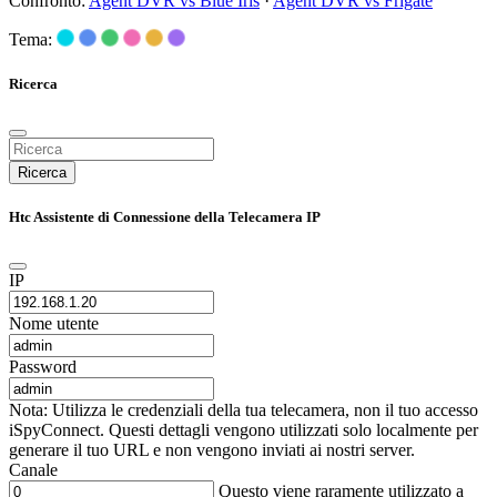
Confronto:
Agent DVR vs Blue Iris
·
Agent DVR vs Frigate
Tema:
Ricerca
Ricerca
Htc Assistente di Connessione della Telecamera IP
IP
Nome utente
Password
Nota: Utilizza le credenziali della tua telecamera, non il tuo accesso
iSpyConnect. Questi dettagli vengono utilizzati solo localmente per
generare il tuo URL e non vengono inviati ai nostri server.
Canale
Questo viene raramente utilizzato a