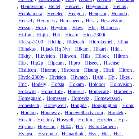
,
Heimvision
,
Heitel
,
Heiwell
,
Heiyoucam
,
Helios
,
Hemkamera
,
Henelec
,
Hengda
,
Hengstar
,
Hennda
,
Hensel
,
Herkules
,
Herospeed
,
Hesa
,
Hesavision
,
Hessu
,
Hexa
,
Heystop
,
Hfws
,
Hhi
,
Hi-focus
,
Hi-fun
,
Hi-jin
,
Hi5
,
Hicam
,
Hicc-2300t
,
Hicc-p-3100
,
Hichip
,
Hidetech
,
Hidrokemel
,
Hiina
,
Hiinakas
,
Hijack Hq Nvr
,
Hikam
,
Hikari
,
Hiki
,
Hikity
,
Hikvision
,
Hikwon
,
Hills
,
Hilook
,
Hiltron
,
Hip
,
Hip2p
,
Hipcam
,
Hipro
,
Hiseeu
,
Hisense
,
Hisilicon
,
Hisomu
,
Histream
,
Hisung
,
Hitek
,
Hitron
,
Hivdc-2300v
,
Hivision
,
Hiwatch
,
Hjshi
,
Hjt
,
Hkes
,
Hnc
,
Hodely
,
Hofsta
,
Hokam
,
Holdoor
,
Holovision
,
Holowits
,
Home Life
,
Home-it
,
Homecare
,
Homedia
,
Homeguard
,
Homeseer
,
Homeviz
,
Homewizard
,
Honestech
,
Honeywell
,
Hongda
,
Hongjingtian
,
Honic
,
Hootoo
,
Hopeway
,
Hopewell-cctv.com
,
Horstek
,
Hosafe
,
Hosftra
,
Hoswell
,
Hotfun
,
Hozelec
,
Hp
,
Hqcam
,
Hqvision
,
Hr04
,
Hrv
,
Hs Ip Camera
,
Hs Ipsc
,
Hscomila
,
Hsmartlink
,
Hsv
,
Hta
,
Htc
,