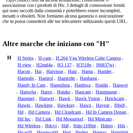
associazione con i prodotti di Htc. I dettagli di connessione forniti
qui sono raccolti dalla comunità e potrebbero essere incompleti,
inesatti o obsoleti. Non forniamo alcuna garanzia o assicurazione
che tu possa connetterti alle tue telecamere utilizzando questi URL.
Altre marche che iniziano con "H"
H
H Series
,
H-cam
,
H.264 Vga Wireless Cube Camera
,
H.view
,
H2md4a
,
H3 137
,
H3518e
,
H6837wi
,
Hacon
,
Hai
,
Haivison
,
Haiz
,
Hama
,
Hamlet
,
Hamrabi
,
Hamrol
,
Hamrolte
,
Hanbang
,
Handy Ip Cam
,
Hangzhou
,
Hanhwa
,
Hanlin
,
Hanwei
,
Hanwha
,
Harex
,
Hatake
,
Haucam
,
Hauppauge
,
Haustuer
,
Hauwei
,
Hawk
,
Hawk Vision
,
Hawkcam
,
Hawki
,
Hawking
,
Hawkray
,
Hawq
,
Hayear
,
Hbell
,
Hd
,
Hd Camera
,
Hd Cloudcam
,
Hd Ip Camera Depan
,
Hd Ipc
,
Hd Link
,
Hd Megapixel
,
Hd Minicam
,
Hd Wireless
,
Hdcvi
,
Hdl
,
Hdp-1100pt
,
Hdpro
,
Hds
,
He-wifi
,
Heanworld
,
Hed
,
Heden
,
Heetoo
,
Heimlink