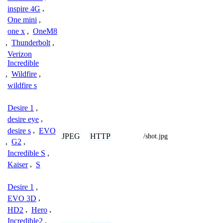
inspire 4G
,
One mini
,
one x
,
OneM8
,
Thunderbolt
,
Verizon
Incredible
,
Wildfire
,
wildfire s
Desire 1
,
desire eye
,
desire s
,
EVO
JPEG
HTTP
/shot.jpg
,
G2
,
Incredible S
,
Kaiser
,
S
Desire 1
,
EVO 3D
,
HD2
,
Hero
,
Incredible2
,