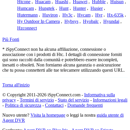
Htcone
,
Huacam
,
Huashi
,
Huawei
,
Hubble
,
Huisun
,
Humcam
,
Hungtek
,
Hunt
,
Hunter
,
Husier
,
Hutermann
,
Huviron
,
Hv3c
,
Hvcam
,
Hvr
,
Hx-635k
,
Hy Outdoor Ip Camera
,
Hybsys
,
Hyobalc
,
Hyundai
,
Hzconnect
Più Fonti
* iSpyConnect non ha alcuna affiliazione, connessione o
associazione con i prodotti di Htc. I dettagli di connessione forniti
qui sono raccolti dalla comunità e potrebbero essere incompleti,
inesatti o obsoleti. Non forniamo alcuna garanzia o assicurazione
che tu possa connetterti alle tue telecamere utilizzando questi URL.
Torna all'inizio
© Copyright 2011-2026 iSpyConnect.com -
Informativa sulla
privacy
-
Termini di servizio
-
Stato del servizio
-
Informazioni legali
-
Politica di sicurezza
-
Contattaci
-
Domande frequenti
Nuovo utente?
Visita la homepage
o leggi la nostra
guida utente di
Agent DVR