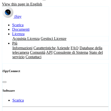
View this page in English
iSpy
Scarica
Documenti
Licenza
Acquista Licenza
Gestisci Licenze
Più
Informazioni
Caratteristiche
Aziende
FAQ
Database della
telecamera
Comunità
API
Consulente di Sistema
Stato del
servizio
Contattaci
iSpyConnect
Software
Scarica