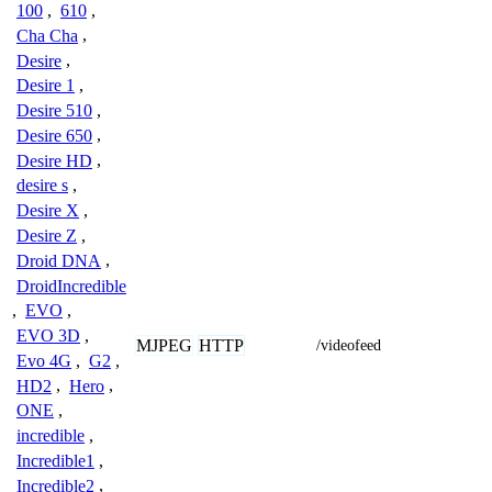
100
,
610
,
Cha Cha
,
Desire
,
Desire 1
,
Desire 510
,
Desire 650
,
Desire HD
,
desire s
,
Desire X
,
Desire Z
,
Droid DNA
,
DroidIncredible
,
EVO
,
EVO 3D
,
MJPEG
HTTP
/videofeed
Evo 4G
,
G2
,
HD2
,
Hero
,
ONE
,
incredible
,
Incredible1
,
Incredible2
,