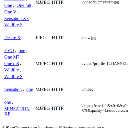
MJPEG
HTTP
/video?submenu=mjpg
One
,
One m8
,
One V
,
Sensation XE
,
Wildfire S
JPEG
HTTP
Desire X
/now.jpg
EVO
,
one
,
One M7
,
One m8
,
MJPEG
HTTP
/video?profile=[CHANNEL
Wildfire
,
Wildfire S
MJPEG
HTTP
Sensation
,
one
/mjpeg
one
,
/mjpeg?res=full&x0=0&y
MJPEG
HTTP
SENSATION
0%&quality=12&doublesca
XE
* iSpyConnect non ha alcuna affiliazione, connessione o