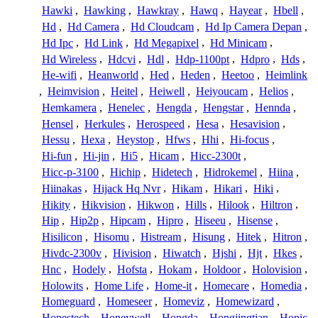
Hawki
,
Hawking
,
Hawkray
,
Hawq
,
Hayear
,
Hbell
,
Hd
,
Hd Camera
,
Hd Cloudcam
,
Hd Ip Camera Depan
,
Hd Ipc
,
Hd Link
,
Hd Megapixel
,
Hd Minicam
,
Hd Wireless
,
Hdcvi
,
Hdl
,
Hdp-1100pt
,
Hdpro
,
Hds
,
He-wifi
,
Heanworld
,
Hed
,
Heden
,
Heetoo
,
Heimlink
,
Heimvision
,
Heitel
,
Heiwell
,
Heiyoucam
,
Helios
,
Hemkamera
,
Henelec
,
Hengda
,
Hengstar
,
Hennda
,
Hensel
,
Herkules
,
Herospeed
,
Hesa
,
Hesavision
,
Hessu
,
Hexa
,
Heystop
,
Hfws
,
Hhi
,
Hi-focus
,
Hi-fun
,
Hi-jin
,
Hi5
,
Hicam
,
Hicc-2300t
,
Hicc-p-3100
,
Hichip
,
Hidetech
,
Hidrokemel
,
Hiina
,
Hiinakas
,
Hijack Hq Nvr
,
Hikam
,
Hikari
,
Hiki
,
Hikity
,
Hikvision
,
Hikwon
,
Hills
,
Hilook
,
Hiltron
,
Hip
,
Hip2p
,
Hipcam
,
Hipro
,
Hiseeu
,
Hisense
,
Hisilicon
,
Hisomu
,
Histream
,
Hisung
,
Hitek
,
Hitron
,
Hivdc-2300v
,
Hivision
,
Hiwatch
,
Hjshi
,
Hjt
,
Hkes
,
Hnc
,
Hodely
,
Hofsta
,
Hokam
,
Holdoor
,
Holovision
,
Holowits
,
Home Life
,
Home-it
,
Homecare
,
Homedia
,
Homeguard
,
Homeseer
,
Homeviz
,
Homewizard
,
Honestech
,
Honeywell
,
Hongda
,
Hongjingtian
,
Honic