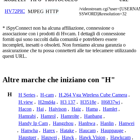
/videostream.cgi?user=[USER
HV72PIC
MJPEG
HTTP
SSWORD]&resolution=32
* iSpyConnect non ha alcuna affiliazione, connessione o
associazione con i prodotti di Hvcam. I dettagli di connessione
forniti qui sono raccolti dalla comunità e potrebbero essere
incompleti, inesatti o obsoleti. Non forniamo alcuna garanzia o
assicurazione che tu possa connetterti alle tue telecamere utilizzando
questi URL.
Altre marche che iniziano con "H"
H
H Series
,
H-cam
,
H.264 Vga Wireless Cube Camera
,
H.view
,
H2md4a
,
H3 137
,
H3518e
,
H6837wi
,
Hacon
,
Hai
,
Haivison
,
Haiz
,
Hama
,
Hamlet
,
Hamrabi
,
Hamrol
,
Hamrolte
,
Hanbang
,
Handy Ip Cam
,
Hangzhou
,
Hanhwa
,
Hanlin
,
Hanwei
,
Hanwha
,
Harex
,
Hatake
,
Haucam
,
Hauppauge
,
Haustuer
,
Hauwei
,
Hawk
,
Hawk Vision
,
Hawkcam
,