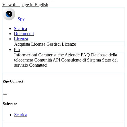
View this page in English
iSpy
Scarica
Documenti
Licenza
Acquista Licenza
Gestisci Licenze
Più
Informazioni
Caratteristiche
Aziende
FAQ
Database della
telecamera
Comunità
API
Consulente di Sistema
Stato del
servizio
Contattaci
iSpyConnect
Software
Scarica