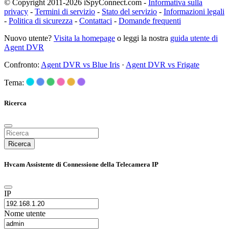
© Copyright 2011-2026 iSpyConnect.com -
Informativa sulla
privacy
-
Termini di servizio
-
Stato del servizio
-
Informazioni legali
-
Politica di sicurezza
-
Contattaci
-
Domande frequenti
Nuovo utente?
Visita la homepage
o leggi la nostra
guida utente di
Agent DVR
Confronto:
Agent DVR vs Blue Iris
·
Agent DVR vs Frigate
Tema:
Ricerca
Ricerca
Hvcam Assistente di Connessione della Telecamera IP
IP
Nome utente