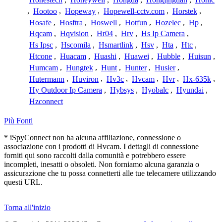
,
Hootoo
,
Hopeway
,
Hopewell-cctv.com
,
Horstek
,
Hosafe
,
Hosftra
,
Hoswell
,
Hotfun
,
Hozelec
,
Hp
,
Hqcam
,
Hqvision
,
Hr04
,
Hrv
,
Hs Ip Camera
,
Hs Ipsc
,
Hscomila
,
Hsmartlink
,
Hsv
,
Hta
,
Htc
,
Htcone
,
Huacam
,
Huashi
,
Huawei
,
Hubble
,
Huisun
,
Humcam
,
Hungtek
,
Hunt
,
Hunter
,
Husier
,
Hutermann
,
Huviron
,
Hv3c
,
Hvcam
,
Hvr
,
Hx-635k
,
Hy Outdoor Ip Camera
,
Hybsys
,
Hyobalc
,
Hyundai
,
Hzconnect
Più Fonti
* iSpyConnect non ha alcuna affiliazione, connessione o
associazione con i prodotti di Hvcam. I dettagli di connessione
forniti qui sono raccolti dalla comunità e potrebbero essere
incompleti, inesatti o obsoleti. Non forniamo alcuna garanzia o
assicurazione che tu possa connetterti alle tue telecamere utilizzando
questi URL.
Torna all'inizio