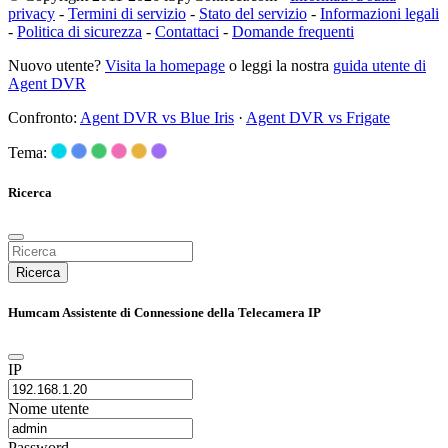
privacy
-
Termini di servizio
-
Stato del servizio
-
Informazioni legali
-
Politica di sicurezza
-
Contattaci
-
Domande frequenti
Nuovo utente?
Visita la homepage
o leggi la nostra
guida utente di
Agent DVR
Confronto:
Agent DVR vs Blue Iris
·
Agent DVR vs Frigate
Tema:
Ricerca
Ricerca
Humcam Assistente di Connessione della Telecamera IP
IP
Nome utente
Password