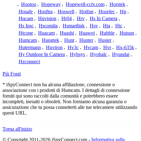
,
Hootoo
,
Hopeway
,
Hopewell-cctv.com
,
Horstek
,
Hosafe
,
Hosftra
,
Hoswell
,
Hotfun
,
Hozelec
,
Hp
,
Hqcam
,
Hqvision
,
Hr04
,
Hrv
,
Hs Ip Camera
,
Hs Ipsc
,
Hscomila
,
Hsmartlink
,
Hsv
,
Hta
,
Htc
,
Htcone
,
Huacam
,
Huashi
,
Huawei
,
Hubble
,
Huisun
,
Humcam
,
Hungtek
,
Hunt
,
Hunter
,
Husier
,
Hutermann
,
Huviron
,
Hv3c
,
Hvcam
,
Hvr
,
Hx-635k
,
Hy Outdoor Ip Camera
,
Hybsys
,
Hyobalc
,
Hyundai
,
Hzconnect
Più Fonti
* iSpyConnect non ha alcuna affiliazione, connessione o
associazione con i prodotti di Humcam. I dettagli di connessione
forniti qui sono raccolti dalla comunità e potrebbero essere
incompleti, inesatti o obsoleti. Non forniamo alcuna garanzia o
assicurazione che tu possa connetterti alle tue telecamere utilizzando
questi URL.
Torna all'inizio
© Copyright 2011-2026 iSpyConnect.com -
Informativa sulla