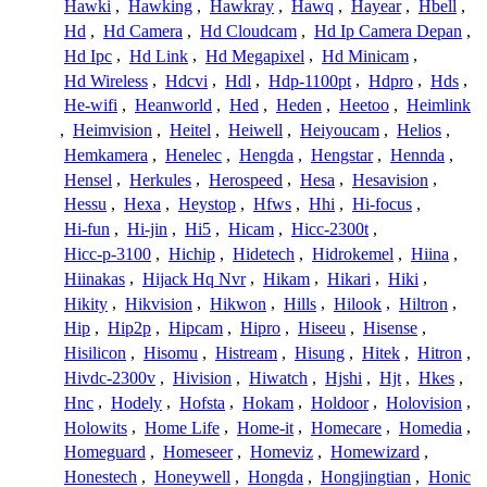
Hawki
,
Hawking
,
Hawkray
,
Hawq
,
Hayear
,
Hbell
,
Hd
,
Hd Camera
,
Hd Cloudcam
,
Hd Ip Camera Depan
,
Hd Ipc
,
Hd Link
,
Hd Megapixel
,
Hd Minicam
,
Hd Wireless
,
Hdcvi
,
Hdl
,
Hdp-1100pt
,
Hdpro
,
Hds
,
He-wifi
,
Heanworld
,
Hed
,
Heden
,
Heetoo
,
Heimlink
,
Heimvision
,
Heitel
,
Heiwell
,
Heiyoucam
,
Helios
,
Hemkamera
,
Henelec
,
Hengda
,
Hengstar
,
Hennda
,
Hensel
,
Herkules
,
Herospeed
,
Hesa
,
Hesavision
,
Hessu
,
Hexa
,
Heystop
,
Hfws
,
Hhi
,
Hi-focus
,
Hi-fun
,
Hi-jin
,
Hi5
,
Hicam
,
Hicc-2300t
,
Hicc-p-3100
,
Hichip
,
Hidetech
,
Hidrokemel
,
Hiina
,
Hiinakas
,
Hijack Hq Nvr
,
Hikam
,
Hikari
,
Hiki
,
Hikity
,
Hikvision
,
Hikwon
,
Hills
,
Hilook
,
Hiltron
,
Hip
,
Hip2p
,
Hipcam
,
Hipro
,
Hiseeu
,
Hisense
,
Hisilicon
,
Hisomu
,
Histream
,
Hisung
,
Hitek
,
Hitron
,
Hivdc-2300v
,
Hivision
,
Hiwatch
,
Hjshi
,
Hjt
,
Hkes
,
Hnc
,
Hodely
,
Hofsta
,
Hokam
,
Holdoor
,
Holovision
,
Holowits
,
Home Life
,
Home-it
,
Homecare
,
Homedia
,
Homeguard
,
Homeseer
,
Homeviz
,
Homewizard
,
Honestech
,
Honeywell
,
Hongda
,
Hongjingtian
,
Honic