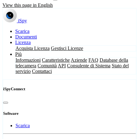
View this page in English
iSpy
Scarica
Documenti
Licenza
Acquista Licenza
Gestisci Licenze
Più
Informazioni
Caratteristiche
Aziende
FAQ
Database della
telecamera
Comunità
API
Consulente di Sistema
Stato del
servizio
Contattaci
iSpyConnect
Software
Scarica