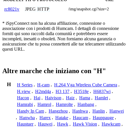
JPEG
HTTP
rc8021v
/img/snapshot.cgi?size=2
* iSpyConnect non ha alcuna affiliazione, connessione o
associazione con i prodotti di Humcam. I dettagli di connessione
forniti qui sono raccolti dalla comunità e potrebbero essere
incompleti, inesatti o obsoleti. Non forniamo alcuna garanzia o
assicurazione che tu possa connetterti alle tue telecamere utilizzando
questi URL.
Altre marche che iniziano con "H"
H
H Series
,
H-cam
,
H.264 Vga Wireless Cube Camera
,
H.view
,
H2md4a
,
H3 137
,
H3518e
,
H6837wi
,
Hacon
,
Hai
,
Haivison
,
Haiz
,
Hama
,
Hamlet
,
Hamrabi
,
Hamrol
,
Hamrolte
,
Hanbang
,
Handy Ip Cam
,
Hangzhou
,
Hanhwa
,
Hanlin
,
Hanwei
,
Hanwha
,
Harex
,
Hatake
,
Haucam
,
Hauppauge
,
Haustuer
,
Hauwei
,
Hawk
,
Hawk Vision
,
Hawkcam
,