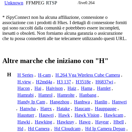
FFMPEG
RTSP
Unknown
/live0.264
* iSpyConnect non ha alcuna affiliazione, connessione o
associazione con i prodotti di Hkes. I dettagli di connessione forniti
qui sono raccolti dalla comunità e potrebbero essere incompleti,
inesatti o obsoleti. Non forniamo alcuna garanzia o assicurazione
che tu possa connetterti alle tue telecamere utilizzando questi URL.
Altre marche che iniziano con "H"
H
H Series
,
H-cam
,
H.264 Vga Wireless Cube Camera
,
H.view
,
H2md4a
,
H3 137
,
H3518e
,
H6837wi
,
Hacon
,
Hai
,
Haivison
,
Haiz
,
Hama
,
Hamlet
,
Hamrabi
,
Hamrol
,
Hamrolte
,
Hanbang
,
Handy Ip Cam
,
Hangzhou
,
Hanhwa
,
Hanlin
,
Hanwei
,
Hanwha
,
Harex
,
Hatake
,
Haucam
,
Hauppauge
,
Haustuer
,
Hauwei
,
Hawk
,
Hawk Vision
,
Hawkcam
,
Hawki
,
Hawking
,
Hawkray
,
Hawq
,
Hayear
,
Hbell
,
Hd
,
Hd Camera
,
Hd Cloudcam
,
Hd Ip Camera Depan
,