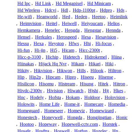
Hd Ipc
,
Hd Link
,
Hd Megapixel
,
Hd Minicam
,
Hd Wireless
,
Hdcvi
,
Hdl
,
Hdp-1100pt
,
Hdpro
,
Hds
,
He-wifi
,
Heanworld
,
Hed
,
Heden
,
Heetoo
,
Heimlink
,
Heimvision
,
Heitel
,
Heiwell
,
Heiyoucam
,
Helios
,
Hemkamera
,
Henelec
,
Hengda
,
Hengstar
,
Hennda
,
Hensel
,
Herkules
,
Herospeed
,
Hesa
,
Hesavision
,
Hessu
,
Hexa
,
Heystop
,
Hfws
,
Hhi
,
Hi-focus
,
Hi-fun
,
Hi-jin
,
Hi5
,
Hicam
,
Hicc-2300t
,
Hicc-p-3100
,
Hichip
,
Hidetech
,
Hidrokemel
,
Hiina
,
Hiinakas
,
Hijack Hq Nvr
,
Hikam
,
Hikari
,
Hiki
,
Hikity
,
Hikvision
,
Hikwon
,
Hills
,
Hilook
,
Hiltron
,
Hip
,
Hip2p
,
Hipcam
,
Hipro
,
Hiseeu
,
Hisense
,
Hisilicon
,
Hisomu
,
Histream
,
Hisung
,
Hitek
,
Hitron
,
Hivdc-2300v
,
Hivision
,
Hiwatch
,
Hjshi
,
Hjt
,
Hkes
,
Hnc
,
Hodely
,
Hofsta
,
Hokam
,
Holdoor
,
Holovision
,
Holowits
,
Home Life
,
Home-it
,
Homecare
,
Homedia
,
Homeguard
,
Homeseer
,
Homeviz
,
Homewizard
,
Honestech
,
Honeywell
,
Hongda
,
Hongjingtian
,
Honic
,
Hootoo
,
Hopeway
,
Hopewell-cctv.com
,
Horstek
,
Hosafe
,
Hosftra
,
Hoswell
,
Hotfun
,
Hozelec
,
Hp
,