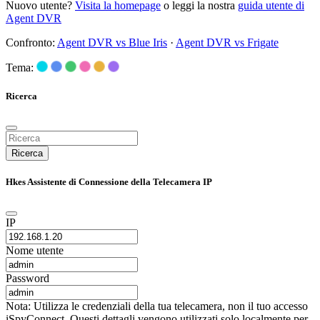
Nuovo utente?
Visita la homepage
o leggi la nostra
guida utente di
Agent DVR
Confronto:
Agent DVR vs Blue Iris
·
Agent DVR vs Frigate
Tema:
Ricerca
Ricerca
Hkes Assistente di Connessione della Telecamera IP
IP
Nome utente
Password
Nota: Utilizza le credenziali della tua telecamera, non il tuo accesso
iSpyConnect. Questi dettagli vengono utilizzati solo localmente per