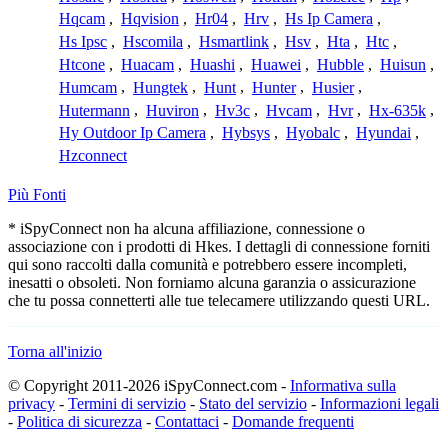
Hqcam
,
Hqvision
,
Hr04
,
Hrv
,
Hs Ip Camera
,
Hs Ipsc
,
Hscomila
,
Hsmartlink
,
Hsv
,
Hta
,
Htc
,
Htcone
,
Huacam
,
Huashi
,
Huawei
,
Hubble
,
Huisun
,
Humcam
,
Hungtek
,
Hunt
,
Hunter
,
Husier
,
Hutermann
,
Huviron
,
Hv3c
,
Hvcam
,
Hvr
,
Hx-635k
,
Hy Outdoor Ip Camera
,
Hybsys
,
Hyobalc
,
Hyundai
,
Hzconnect
Più Fonti
* iSpyConnect non ha alcuna affiliazione, connessione o
associazione con i prodotti di Hkes. I dettagli di connessione forniti
qui sono raccolti dalla comunità e potrebbero essere incompleti,
inesatti o obsoleti. Non forniamo alcuna garanzia o assicurazione
che tu possa connetterti alle tue telecamere utilizzando questi URL.
Torna all'inizio
© Copyright 2011-2026 iSpyConnect.com -
Informativa sulla
privacy
-
Termini di servizio
-
Stato del servizio
-
Informazioni legali
-
Politica di sicurezza
-
Contattaci
-
Domande frequenti