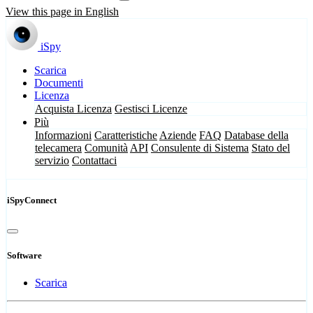
View this page in English
iSpy
Scarica
Documenti
Licenza
Acquista Licenza
Gestisci Licenze
Più
Informazioni
Caratteristiche
Aziende
FAQ
Database della
telecamera
Comunità
API
Consulente di Sistema
Stato del
servizio
Contattaci
iSpyConnect
Software
Scarica