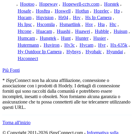
,
Hootoo
,
Hopeway
,
Hopewell-cctv.com
,
Horstek
,
Hosafe
,
Hosftra
,
Hoswell
,
Hotfun
,
Hozelec
,
Hp
,
Hqcam
,
Hqvision
,
Hr04
,
Hrv
,
Hs Ip Camera
,
Hs Ipsc
,
Hscomila
,
Hsmartlink
,
Hsv
,
Hta
,
Htc
,
Htcone
,
Huacam
,
Huashi
,
Huawei
,
Hubble
,
Huisun
,
Humcam
,
Hungtek
,
Hunt
,
Hunter
,
Husier
,
Hutermann
,
Huviron
,
Hv3c
,
Hvcam
,
Hvr
,
Hx-635k
,
Hy Outdoor Ip Camera
,
Hybsys
,
Hyobalc
,
Hyundai
,
Hzconnect
Più Fonti
* iSpyConnect non ha alcuna affiliazione, connessione o
associazione con i prodotti di Hodely. I dettagli di connessione
forniti qui sono raccolti dalla comunità e potrebbero essere
incompleti, inesatti o obsoleti. Non forniamo alcuna garanzia o
assicurazione che tu possa connetterti alle tue telecamere utilizzando
questi URL.
Torna all'inizio
© Copyright 2011-2026 iSpyConnect.com -
Informativa sulla