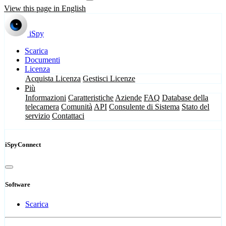
View this page in English
iSpy
Scarica
Documenti
Licenza
Acquista Licenza
Gestisci Licenze
Più
Informazioni
Caratteristiche
Aziende
FAQ
Database della
telecamera
Comunità
API
Consulente di Sistema
Stato del
servizio
Contattaci
iSpyConnect
Software
Scarica