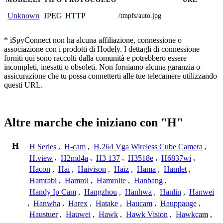
JPEG
HTTP
Unknown
/tmpfs/auto.jpg
* iSpyConnect non ha alcuna affiliazione, connessione o
associazione con i prodotti di Hodely. I dettagli di connessione
forniti qui sono raccolti dalla comunità e potrebbero essere
incompleti, inesatti o obsoleti. Non forniamo alcuna garanzia o
assicurazione che tu possa connetterti alle tue telecamere utilizzando
questi URL.
Altre marche che iniziano con "H"
H
H Series
,
H-cam
,
H.264 Vga Wireless Cube Camera
,
H.view
,
H2md4a
,
H3 137
,
H3518e
,
H6837wi
,
Hacon
,
Hai
,
Haivison
,
Haiz
,
Hama
,
Hamlet
,
Hamrabi
,
Hamrol
,
Hamrolte
,
Hanbang
,
Handy Ip Cam
,
Hangzhou
,
Hanhwa
,
Hanlin
,
Hanwei
,
Hanwha
,
Harex
,
Hatake
,
Haucam
,
Hauppauge
,
Haustuer
,
Hauwei
,
Hawk
,
Hawk Vision
,
Hawkcam
,