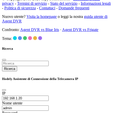
privacy
-
Termini di servizio
-
Stato del servizio
-
Informazioni legali
-
Politica di sicurezza
-
Contattaci
-
Domande frequenti
Nuovo utente?
Visita la homepage
o leggi la nostra
guida utente di
Agent DVR
Confronto:
Agent DVR vs Blue Iris
·
Agent DVR vs Frigate
Tema:
Ricerca
Ricerca
Hodely Assistente di Connessione della Telecamera IP
IP
Nome utente
Password