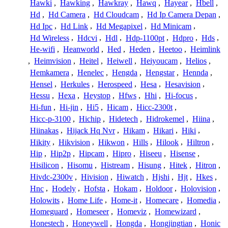
Hawki
,
Hawking
,
Hawkray
,
Hawq
,
Hayear
,
Hbell
,
Hd
,
Hd Camera
,
Hd Cloudcam
,
Hd Ip Camera Depan
,
Hd Ipc
,
Hd Link
,
Hd Megapixel
,
Hd Minicam
,
Hd Wireless
,
Hdcvi
,
Hdl
,
Hdp-1100pt
,
Hdpro
,
Hds
,
He-wifi
,
Heanworld
,
Hed
,
Heden
,
Heetoo
,
Heimlink
,
Heimvision
,
Heitel
,
Heiwell
,
Heiyoucam
,
Helios
,
Hemkamera
,
Henelec
,
Hengda
,
Hengstar
,
Hennda
,
Hensel
,
Herkules
,
Herospeed
,
Hesa
,
Hesavision
,
Hessu
,
Hexa
,
Heystop
,
Hfws
,
Hhi
,
Hi-focus
,
Hi-fun
,
Hi-jin
,
Hi5
,
Hicam
,
Hicc-2300t
,
Hicc-p-3100
,
Hichip
,
Hidetech
,
Hidrokemel
,
Hiina
,
Hiinakas
,
Hijack Hq Nvr
,
Hikam
,
Hikari
,
Hiki
,
Hikity
,
Hikvision
,
Hikwon
,
Hills
,
Hilook
,
Hiltron
,
Hip
,
Hip2p
,
Hipcam
,
Hipro
,
Hiseeu
,
Hisense
,
Hisilicon
,
Hisomu
,
Histream
,
Hisung
,
Hitek
,
Hitron
,
Hivdc-2300v
,
Hivision
,
Hiwatch
,
Hjshi
,
Hjt
,
Hkes
,
Hnc
,
Hodely
,
Hofsta
,
Hokam
,
Holdoor
,
Holovision
,
Holowits
,
Home Life
,
Home-it
,
Homecare
,
Homedia
,
Homeguard
,
Homeseer
,
Homeviz
,
Homewizard
,
Honestech
,
Honeywell
,
Hongda
,
Hongjingtian
,
Honic