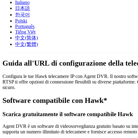
Italiano
日本語
한국어
Polski
Português
Tiếng Việt
中文(简体)
中文(繁體)
Guida all'URL di configurazione della te
Configura le tue Hawk telecamere IP con Agent DVR. Il nostro softwar
RTSP ti offre opzioni di connessione flessibili su diverse piattaform
sicuro.
Software compatibile con Hawk*
Scarica gratuitamente il software compatibile Hawk
Agent DVR è un software di videosorveglianza gratuito basato su intelli
supporta un numero illimitato di telecamere e fornisce accesso remoto