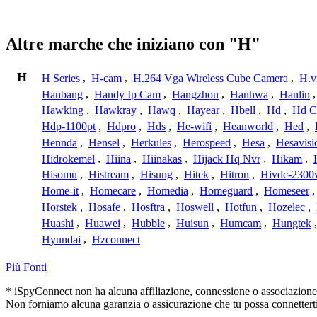
Altre marche che iniziano con "H"
H
H Series
,
H-cam
,
H.264 Vga Wireless Cube Camera
,
H.v
Hanbang
,
Handy Ip Cam
,
Hangzhou
,
Hanhwa
,
Hanlin
Hawking
,
Hawkray
,
Hawq
,
Hayear
,
Hbell
,
Hd
,
Hd C
Hdp-1100pt
,
Hdpro
,
Hds
,
He-wifi
,
Heanworld
,
Hed
,
Hennda
,
Hensel
,
Herkules
,
Herospeed
,
Hesa
,
Hesavisi
Hidrokemel
,
Hiina
,
Hiinakas
,
Hijack Hq Nvr
,
Hikam
,
Hisomu
,
Histream
,
Hisung
,
Hitek
,
Hitron
,
Hivdc-2300
Home-it
,
Homecare
,
Homedia
,
Homeguard
,
Homeseer
Horstek
,
Hosafe
,
Hosftra
,
Hoswell
,
Hotfun
,
Hozelec
,
Huashi
,
Huawei
,
Hubble
,
Huisun
,
Humcam
,
Hungtek
Hyundai
,
Hzconnect
Più Fonti
* iSpyConnect non ha alcuna affiliazione, connessione o associazione co
Non forniamo alcuna garanzia o assicurazione che tu possa connetterti