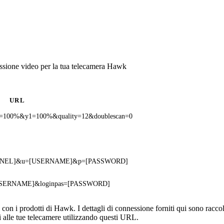
ssione video per la tua telecamera Hawk
URL
1=100%&y1=100%&quality=12&doublescan=0
[CHANNEL]&u=[USERNAME]&p=[PASSWORD]
se=[USERNAME]&loginpas=[PASSWORD]
n i prodotti di Hawk. I dettagli di connessione forniti qui sono raccolt
 alle tue telecamere utilizzando questi URL.