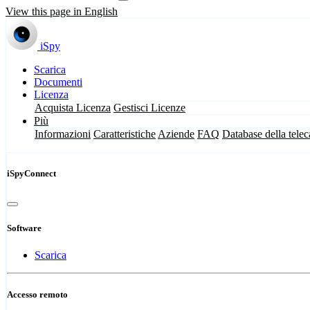
View this page in English
iSpy
Scarica
Documenti
Licenza
Acquista Licenza
Gestisci Licenze
Più
Informazioni
Caratteristiche
Aziende
FAQ
Database della tele
iSpyConnect
Software
Scarica
Accesso remoto