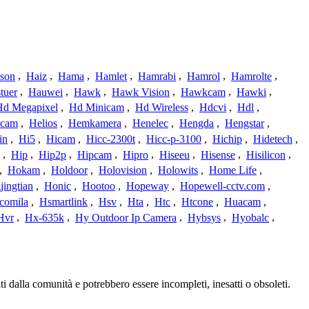
ison
,
Haiz
,
Hama
,
Hamlet
,
Hamrabi
,
Hamrol
,
Hamrolte
,
tuer
,
Hauwei
,
Hawk
,
Hawk Vision
,
Hawkcam
,
Hawki
,
Hd Megapixel
,
Hd Minicam
,
Hd Wireless
,
Hdcvi
,
Hdl
,
ucam
,
Helios
,
Hemkamera
,
Henelec
,
Hengda
,
Hengstar
,
in
,
Hi5
,
Hicam
,
Hicc-2300t
,
Hicc-p-3100
,
Hichip
,
Hidetech
,
,
Hip
,
Hip2p
,
Hipcam
,
Hipro
,
Hiseeu
,
Hisense
,
Hisilicon
,
,
Hokam
,
Holdoor
,
Holovision
,
Holowits
,
Home Life
,
ingtian
,
Honic
,
Hootoo
,
Hopeway
,
Hopewell-cctv.com
,
comila
,
Hsmartlink
,
Hsv
,
Hta
,
Htc
,
Htcone
,
Huacam
,
Hvr
,
Hx-635k
,
Hy Outdoor Ip Camera
,
Hybsys
,
Hyobalc
,
i dalla comunità e potrebbero essere incompleti, inesatti o obsoleti.