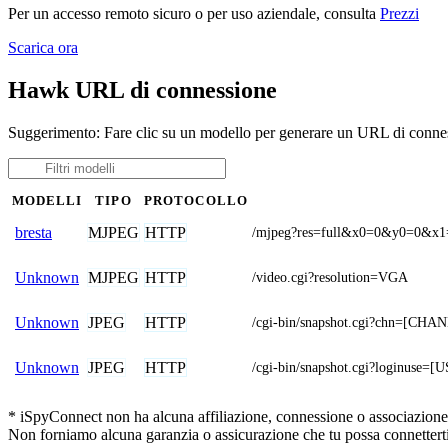
Per un accesso remoto sicuro o per uso aziendale, consulta
Prezzi
Scarica ora
Hawk URL di connessione
Suggerimento: Fare clic su un modello per generare un URL di conne
MODELLI
TIPO
PROTOCOLLO
MJPEG
HTTP
bresta
/mjpeg?res=full&x0=0&y0=0&x
MJPEG
HTTP
Unknown
/video.cgi?resolution=VGA
JPEG
HTTP
Unknown
/cgi-bin/snapshot.cgi?chn=
JPEG
HTTP
Unknown
/cgi-bin/snapshot.cgi?loginu
* iSpyConnect non ha alcuna affiliazione, connessione o associazione co
Non forniamo alcuna garanzia o assicurazione che tu possa connetterti