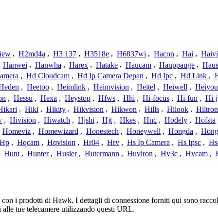
iew
,
H2md4a
,
H3 137
,
H3518e
,
H6837wi
,
Hacon
,
Hai
,
Haiv
,
Hanwei
,
Hanwha
,
Harex
,
Hatake
,
Haucam
,
Hauppauge
,
Haus
amera
,
Hd Cloudcam
,
Hd Ip Camera Depan
,
Hd Ipc
,
Hd Link
,
Heden
,
Heetoo
,
Heimlink
,
Heimvision
,
Heitel
,
Heiwell
,
Heiyo
on
,
Hessu
,
Hexa
,
Heystop
,
Hfws
,
Hhi
,
Hi-focus
,
Hi-fun
,
Hi-j
Hikari
,
Hiki
,
Hikity
,
Hikvision
,
Hikwon
,
Hills
,
Hilook
,
Hiltron
v
,
Hivision
,
Hiwatch
,
Hjshi
,
Hjt
,
Hkes
,
Hnc
,
Hodely
,
Hofsta
,
Homeviz
,
Homewizard
,
Honestech
,
Honeywell
,
Hongda
,
Hongj
Hp
,
Hqcam
,
Hqvision
,
Hr04
,
Hrv
,
Hs Ip Camera
,
Hs Ipsc
,
Hs
,
Hunt
,
Hunter
,
Husier
,
Hutermann
,
Huviron
,
Hv3c
,
Hvcam
,
n i prodotti di Hawk. I dettagli di connessione forniti qui sono raccolt
 alle tue telecamere utilizzando questi URL.