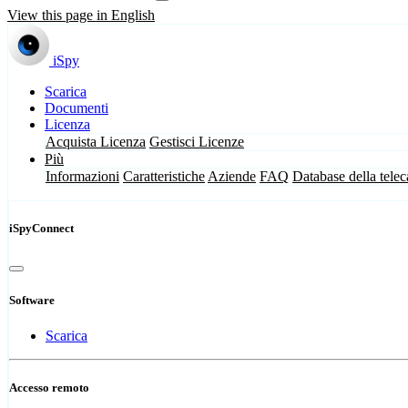
View this page in English
iSpy
Scarica
Documenti
Licenza
Acquista Licenza
Gestisci Licenze
Più
Informazioni
Caratteristiche
Aziende
FAQ
Database della tele
iSpyConnect
Software
Scarica
Accesso remoto