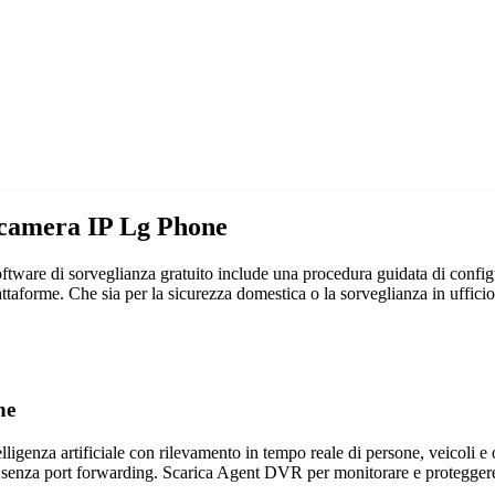
lecamera IP Lg Phone
ware di sorveglianza gratuito include una procedura guidata di configu
attaforme. Che sia per la sicurezza domestica o la sorveglianza in uff
ne
genza artificiale con rilevamento in tempo reale di persone, veicoli e og
 senza port forwarding. Scarica Agent DVR per monitorare e proteggere 