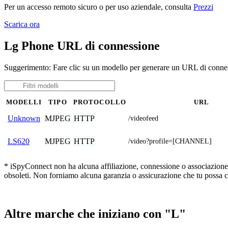
Per un accesso remoto sicuro o per uso aziendale, consulta
Prezzi
Scarica ora
Lg Phone URL di connessione
Suggerimento: Fare clic su un modello per generare un URL di conne
MODELLI
TIPO
PROTOCOLLO
URL
MJPEG
HTTP
Unknown
/videofeed
MJPEG
HTTP
LS620
/video?profile=[CHANNEL]
* iSpyConnect non ha alcuna affiliazione, connessione o associazione co
obsoleti. Non forniamo alcuna garanzia o assicurazione che tu possa c
Altre marche che iniziano con "L"