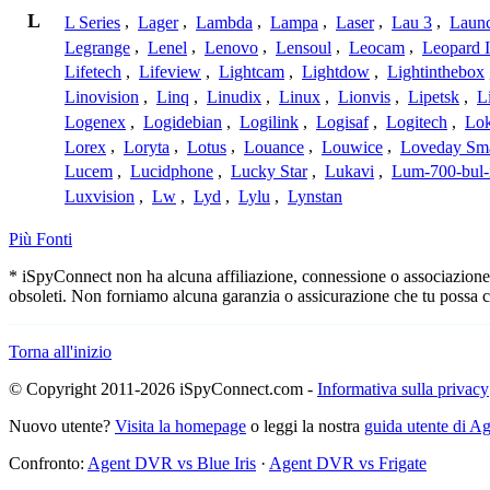
L
L Series
,
Lager
,
Lambda
,
Lampa
,
Laser
,
Lau 3
,
Laun
Legrange
,
Lenel
,
Lenovo
,
Lensoul
,
Leocam
,
Leopard 
Lifetech
,
Lifeview
,
Lightcam
,
Lightdow
,
Lightinthebox
Linovision
,
Linq
,
Linudix
,
Linux
,
Lionvis
,
Lipetsk
,
L
Logenex
,
Logidebian
,
Logilink
,
Logisaf
,
Logitech
,
Lok
Lorex
,
Loryta
,
Lotus
,
Louance
,
Louwice
,
Loveday Sm
Lucem
,
Lucidphone
,
Lucky Star
,
Lukavi
,
Lum-700-bul-
Luxvision
,
Lw
,
Lyd
,
Lylu
,
Lynstan
Più Fonti
* iSpyConnect non ha alcuna affiliazione, connessione o associazione co
obsoleti. Non forniamo alcuna garanzia o assicurazione che tu possa c
Torna all'inizio
© Copyright 2011-2026 iSpyConnect.com -
Informativa sulla privacy
Nuovo utente?
Visita la homepage
o leggi la nostra
guida utente di 
Confronto:
Agent DVR vs Blue Iris
·
Agent DVR vs Frigate