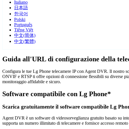
Italiano
日本語
한국어
Polski
Português
Tiếng Việt
中文(简体)
中文(繁體)
Guida all'URL di configurazione della te
Configura le tue Lg Phone telecamere IP con Agent DVR. Il nostro soft
ONVIF e RTSP ti offre opzioni di connessione flessibili su diverse pi
monitoraggio affidabile e sicuro.
Software compatibile con Lg Phone*
Scarica gratuitamente il software compatibile Lg Pho
Agent DVR è un software di videosorveglianza gratuito basato su intelli
supporta un numero illimitato di telecamere e fornisce accesso remoto