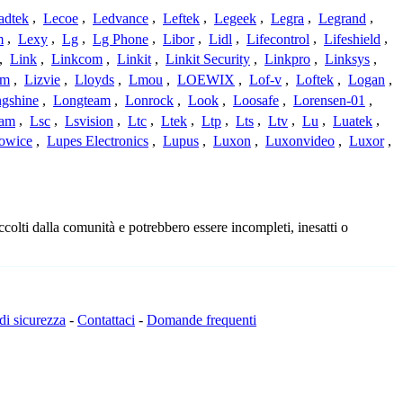
adtek
,
Lecoe
,
Ledvance
,
Leftek
,
Legeek
,
Legra
,
Legrand
,
m
,
Lexy
,
Lg
,
Lg Phone
,
Libor
,
Lidl
,
Lifecontrol
,
Lifeshield
,
,
Link
,
Linkcom
,
Linkit
,
Linkit Security
,
Linkpro
,
Linksys
,
am
,
Lizvie
,
Lloyds
,
Lmou
,
LOEWIX
,
Lof-v
,
Loftek
,
Logan
,
gshine
,
Longteam
,
Lonrock
,
Look
,
Loosafe
,
Lorensen-01
,
cam
,
Lsc
,
Lsvision
,
Ltc
,
Ltek
,
Ltp
,
Lts
,
Ltv
,
Lu
,
Luatek
,
owice
,
Lupes Electronics
,
Lupus
,
Luxon
,
Luxonvideo
,
Luxor
,
colti dalla comunità e potrebbero essere incompleti, inesatti o
 di sicurezza
-
Contattaci
-
Domande frequenti