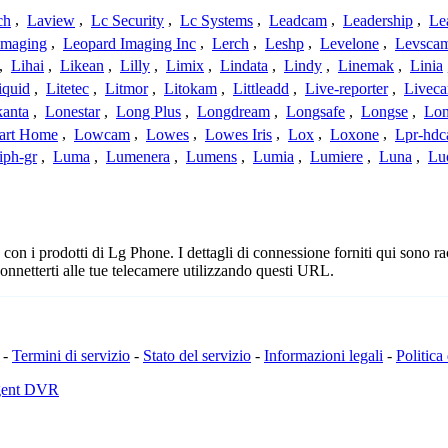
ch
,
Laview
,
Lc Security
,
Lc Systems
,
Leadcam
,
Leadership
,
Le
Imaging
,
Leopard Imaging Inc
,
Lerch
,
Leshp
,
Levelone
,
Levsca
,
Lihai
,
Likean
,
Lilly
,
Limix
,
Lindata
,
Lindy
,
Linemak
,
Linia
iquid
,
Litetec
,
Litmor
,
Litokam
,
Littleadd
,
Live-reporter
,
Livec
anta
,
Lonestar
,
Long Plus
,
Longdream
,
Longsafe
,
Longse
,
Lon
art Home
,
Lowcam
,
Lowes
,
Lowes Iris
,
Lox
,
Loxone
,
Lpr-hd
iph-gr
,
Luma
,
Lumenera
,
Lumens
,
Lumia
,
Lumiere
,
Luna
,
Lu
n i prodotti di Lg Phone. I dettagli di connessione forniti qui sono rac
onnetterti alle tue telecamere utilizzando questi URL.
-
Termini di servizio
-
Stato del servizio
-
Informazioni legali
-
Politica
Agent DVR