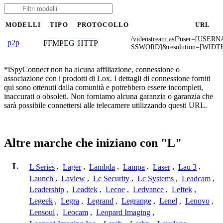
MODELLI
TIPO
PROTOCOLLO
URL
/videostream.asf?user=[USE
p2p
FFMPEG
HTTP
SSWORD]&resolution=[WIDT
*iSpyConnect non ha alcuna affiliazione, connessione o
associazione con i prodotti di Lox. I dettagli di connessione forniti
qui sono ottenuti dalla comunità e potrebbero essere incompleti,
inaccurati o obsoleti. Non forniamo alcuna garanzia o garanzia che
sarà possibile connettersi alle telecamere utilizzando questi URL.
Altre marche che iniziano con "L"
L
L Series
,
Lager
,
Lambda
,
Lampa
,
Laser
,
Lau 3
,
Launch
,
Laview
,
Lc Security
,
Lc Systems
,
Leadcam
,
Leadership
,
Leadtek
,
Lecoe
,
Ledvance
,
Leftek
,
Legeek
,
Legra
,
Legrand
,
Legrange
,
Lenel
,
Lenovo
,
Lensoul
,
Leocam
,
Leopard Imaging
,