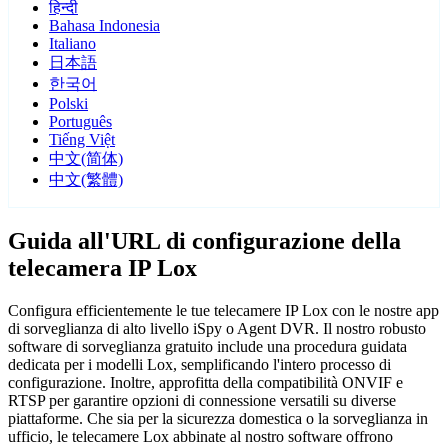
हिन्दी
Bahasa Indonesia
Italiano
日本語
한국어
Polski
Português
Tiếng Việt
中文(简体)
中文(繁體)
Guida all'URL di configurazione della
telecamera IP Lox
Configura efficientemente le tue telecamere IP Lox con le nostre app
di sorveglianza di alto livello iSpy o Agent DVR. Il nostro robusto
software di sorveglianza gratuito include una procedura guidata
dedicata per i modelli Lox, semplificando l'intero processo di
configurazione. Inoltre, approfitta della compatibilità ONVIF e
RTSP per garantire opzioni di connessione versatili su diverse
piattaforme. Che sia per la sicurezza domestica o la sorveglianza in
ufficio, le telecamere Lox abbinate al nostro software offrono