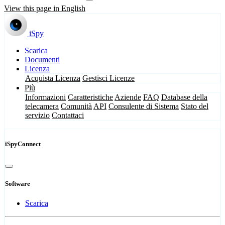
View this page in English
iSpy
Scarica
Documenti
Licenza
Acquista Licenza
Gestisci Licenze
Più
Informazioni
Caratteristiche
Aziende
FAQ
Database della
telecamera
Comunità
API
Consulente di Sistema
Stato del
servizio
Contattaci
iSpyConnect
Software
Scarica