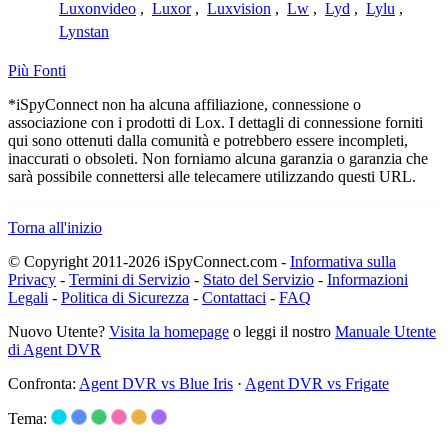
Luxonvideo
,
Luxor
,
Luxvision
,
Lw
,
Lyd
,
Lylu
,
Lynstan
Più Fonti
*iSpyConnect non ha alcuna affiliazione, connessione o
associazione con i prodotti di Lox. I dettagli di connessione forniti
qui sono ottenuti dalla comunità e potrebbero essere incompleti,
inaccurati o obsoleti. Non forniamo alcuna garanzia o garanzia che
sarà possibile connettersi alle telecamere utilizzando questi URL.
Torna all'inizio
© Copyright 2011-2026 iSpyConnect.com -
Informativa sulla
Privacy
-
Termini di Servizio
-
Stato del Servizio
-
Informazioni
Legali
-
Politica di Sicurezza
-
Contattaci
-
FAQ
Nuovo Utente?
Visita la homepage
o leggi il nostro
Manuale Utente
di Agent DVR
Confronta:
Agent DVR vs Blue Iris
·
Agent DVR vs Frigate
Tema: