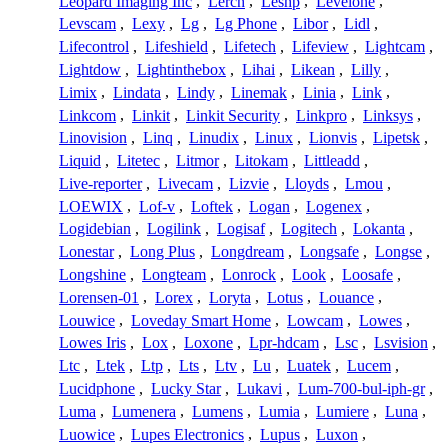
Leopard Imaging Inc
,
Lerch
,
Leshp
,
Levelone
,
Levscam
,
Lexy
,
Lg
,
Lg Phone
,
Libor
,
Lidl
,
Lifecontrol
,
Lifeshield
,
Lifetech
,
Lifeview
,
Lightcam
,
Lightdow
,
Lightinthebox
,
Lihai
,
Likean
,
Lilly
,
Limix
,
Lindata
,
Lindy
,
Linemak
,
Linia
,
Link
,
Linkcom
,
Linkit
,
Linkit Security
,
Linkpro
,
Linksys
,
Linovision
,
Linq
,
Linudix
,
Linux
,
Lionvis
,
Lipetsk
,
Liquid
,
Litetec
,
Litmor
,
Litokam
,
Littleadd
,
Live-reporter
,
Livecam
,
Lizvie
,
Lloyds
,
Lmou
,
LOEWIX
,
Lof-v
,
Loftek
,
Logan
,
Logenex
,
Logidebian
,
Logilink
,
Logisaf
,
Logitech
,
Lokanta
,
Lonestar
,
Long Plus
,
Longdream
,
Longsafe
,
Longse
,
Longshine
,
Longteam
,
Lonrock
,
Look
,
Loosafe
,
Lorensen-01
,
Lorex
,
Loryta
,
Lotus
,
Louance
,
Louwice
,
Loveday Smart Home
,
Lowcam
,
Lowes
,
Lowes Iris
,
Lox
,
Loxone
,
Lpr-hdcam
,
Lsc
,
Lsvision
,
Ltc
,
Ltek
,
Ltp
,
Lts
,
Ltv
,
Lu
,
Luatek
,
Lucem
,
Lucidphone
,
Lucky Star
,
Lukavi
,
Lum-700-bul-iph-gr
,
Luma
,
Lumenera
,
Lumens
,
Lumia
,
Lumiere
,
Luna
,
Luowice
,
Lupes Electronics
,
Lupus
,
Luxon
,