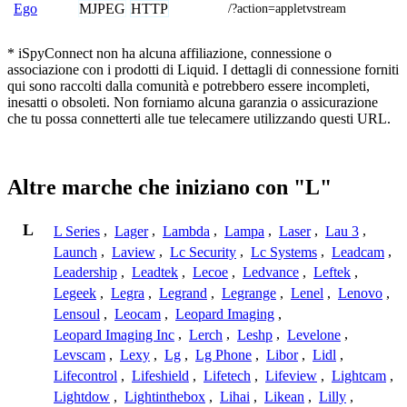
MJPEG
HTTP
Ego
/?action=appletvstream
* iSpyConnect non ha alcuna affiliazione, connessione o
associazione con i prodotti di Liquid. I dettagli di connessione forniti
qui sono raccolti dalla comunità e potrebbero essere incompleti,
inesatti o obsoleti. Non forniamo alcuna garanzia o assicurazione
che tu possa connetterti alle tue telecamere utilizzando questi URL.
Altre marche che iniziano con "L"
L
L Series
,
Lager
,
Lambda
,
Lampa
,
Laser
,
Lau 3
,
Launch
,
Laview
,
Lc Security
,
Lc Systems
,
Leadcam
,
Leadership
,
Leadtek
,
Lecoe
,
Ledvance
,
Leftek
,
Legeek
,
Legra
,
Legrand
,
Legrange
,
Lenel
,
Lenovo
,
Lensoul
,
Leocam
,
Leopard Imaging
,
Leopard Imaging Inc
,
Lerch
,
Leshp
,
Levelone
,
Levscam
,
Lexy
,
Lg
,
Lg Phone
,
Libor
,
Lidl
,
Lifecontrol
,
Lifeshield
,
Lifetech
,
Lifeview
,
Lightcam
,
Lightdow
,
Lightinthebox
,
Lihai
,
Likean
,
Lilly
,