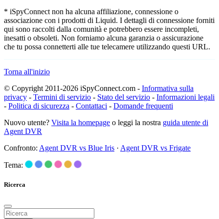
* iSpyConnect non ha alcuna affiliazione, connessione o
associazione con i prodotti di Liquid. I dettagli di connessione forniti
qui sono raccolti dalla comunità e potrebbero essere incompleti,
inesatti o obsoleti. Non forniamo alcuna garanzia o assicurazione
che tu possa connetterti alle tue telecamere utilizzando questi URL.
Torna all'inizio
© Copyright 2011-2026 iSpyConnect.com -
Informativa sulla
privacy
-
Termini di servizio
-
Stato del servizio
-
Informazioni legali
-
Politica di sicurezza
-
Contattaci
-
Domande frequenti
Nuovo utente?
Visita la homepage
o leggi la nostra
guida utente di
Agent DVR
Confronto:
Agent DVR vs Blue Iris
·
Agent DVR vs Frigate
Tema:
Ricerca