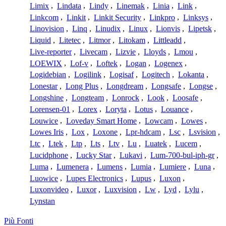
Limix
,
Lindata
,
Lindy
,
Linemak
,
Linia
,
Link
,
Linkcom
,
Linkit
,
Linkit Security
,
Linkpro
,
Linksys
,
Linovision
,
Linq
,
Linudix
,
Linux
,
Lionvis
,
Lipetsk
,
Liquid
,
Litetec
,
Litmor
,
Litokam
,
Littleadd
,
Live-reporter
,
Livecam
,
Lizvie
,
Lloyds
,
Lmou
,
LOEWIX
,
Lof-v
,
Loftek
,
Logan
,
Logenex
,
Logidebian
,
Logilink
,
Logisaf
,
Logitech
,
Lokanta
,
Lonestar
,
Long Plus
,
Longdream
,
Longsafe
,
Longse
,
Longshine
,
Longteam
,
Lonrock
,
Look
,
Loosafe
,
Lorensen-01
,
Lorex
,
Loryta
,
Lotus
,
Louance
,
Louwice
,
Loveday Smart Home
,
Lowcam
,
Lowes
,
Lowes Iris
,
Lox
,
Loxone
,
Lpr-hdcam
,
Lsc
,
Lsvision
,
Ltc
,
Ltek
,
Ltp
,
Lts
,
Ltv
,
Lu
,
Luatek
,
Lucem
,
Lucidphone
,
Lucky Star
,
Lukavi
,
Lum-700-bul-iph-gr
,
Luma
,
Lumenera
,
Lumens
,
Lumia
,
Lumiere
,
Luna
,
Luowice
,
Lupes Electronics
,
Lupus
,
Luxon
,
Luxonvideo
,
Luxor
,
Luxvision
,
Lw
,
Lyd
,
Lylu
,
Lynstan
Più Fonti