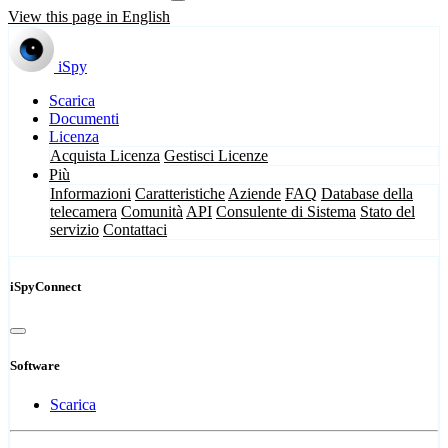
View this page in English
iSpy
Scarica
Documenti
Licenza
Acquista Licenza
Gestisci Licenze
Più
Informazioni
Caratteristiche
Aziende
FAQ
Database della
telecamera
Comunità
API
Consulente di Sistema
Stato del
servizio
Contattaci
iSpyConnect
Software
Scarica