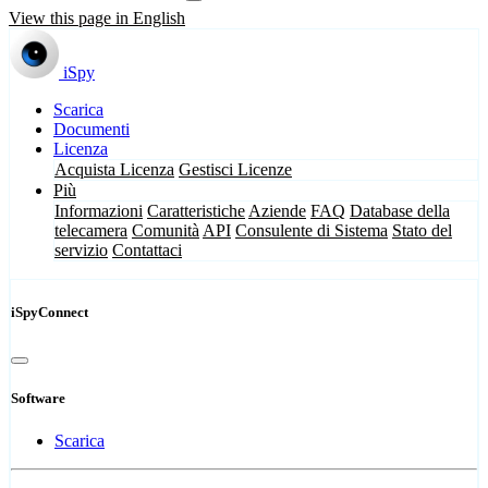
View this page in English
iSpy
Scarica
Documenti
Licenza
Acquista Licenza
Gestisci Licenze
Più
Informazioni
Caratteristiche
Aziende
FAQ
Database della
telecamera
Comunità
API
Consulente di Sistema
Stato del
servizio
Contattaci
iSpyConnect
Software
Scarica