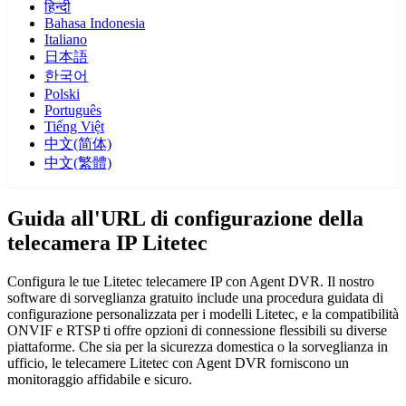
हिन्दी
Bahasa Indonesia
Italiano
日本語
한국어
Polski
Português
Tiếng Việt
中文(简体)
中文(繁體)
Guida all'URL di configurazione della
telecamera IP Litetec
Configura le tue Litetec telecamere IP con Agent DVR. Il nostro
software di sorveglianza gratuito include una procedura guidata di
configurazione personalizzata per i modelli Litetec, e la compatibilità
ONVIF e RTSP ti offre opzioni di connessione flessibili su diverse
piattaforme. Che sia per la sicurezza domestica o la sorveglianza in
ufficio, le telecamere Litetec con Agent DVR forniscono un
monitoraggio affidabile e sicuro.