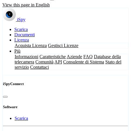
View this page in English
iSpy
Scarica
Documenti
Licenza
Acquista Licenza
Gestisci Licenze
Più
Informazioni
Caratteristiche
Aziende
FAQ
Database della
telecamera
Comunità
API
Consulente di Sistema
Stato del
servizio
Contattaci
iSpyConnect
Software
Scarica